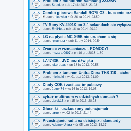
Problem z monitorem Samsung 2232BW
autor:
Scottie
» sob 17 sie 2013, 21:23
Combo gitarowe Randall RG75 G3 - buczenie prz
autor:
niecwiec
» śr 26 lut 2014, 23:50
Z
a
TV Sony KV-2501K po 3-4 sekundach się wyłącz
ł
autor:
EmilNet
» ndz 16 lut 2014, 20:12
ą
c
LG na płycie MC-049B nie uruchamia się
z
autor:
n
rpiechota
» sob 11 sty 2014, 20:54
i
k
Zwarcie w wzmacniaczu - POMOCY!
i
autor:
mozarts0607
» pn 16 gru 2013, 1:50
LA4743B - JVC bez dźwięku
autor:
jokerssxx
» pn 18 lis 2013, 20:55
Problem z tunerem Unitra Diora THS-110 - cicho
autor:
mielinski
» wt 01 paź 2013, 21:09
Diody COB i zasilacz impulsowy
autor:
Jacek74
» wt 16 lip 2013, 19:05
cyfra+ multiroom w odzielnych domach ?
autor:
darek15
» pn 15 lip 2013, 20:23
Głośniki - uszkodzony potencjometr
autor:
large
» wt 02 lip 2013, 21:44
Przestrajanie radia na dzisiejsze standardy
autor:
AdamekUnitra
» śr 05 cze 2013, 18:37