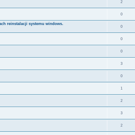
2
0
bach reinstalacji systemu windows.
0
0
0
3
0
1
2
3
2