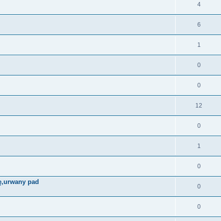
4
6
1
0
0
12
0
1
0
ę,urwany pad
0
0