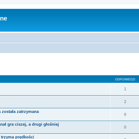
zne
ODPOWIEDZI
1
2
a została zatrzymana
0
ał gra ciszej, a drugi głośniej
0
e trzyma prędkości