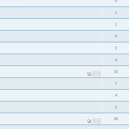
0
1
1
0
2
4
31
1
2
7
4
2
26
1
2