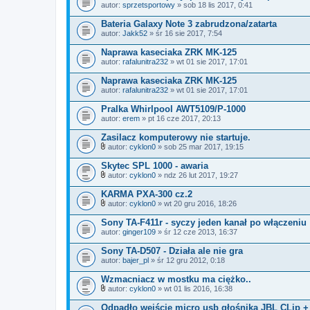
autor:
sprzetsportowy
» sob 18 lis 2017, 0:41
Bateria Galaxy Note 3 zabrudzona/zatarta
autor:
Jakk52
» śr 16 sie 2017, 7:54
Naprawa kaseciaka ZRK MK-125
autor:
rafalunitra232
» wt 01 sie 2017, 17:01
Naprawa kaseciaka ZRK MK-125
autor:
rafalunitra232
» wt 01 sie 2017, 17:01
Pralka Whirlpool AWT5109/P-1000
autor:
erem
» pt 16 cze 2017, 20:13
Zasilacz komputerowy nie startuje.
autor:
cyklon0
» sob 25 mar 2017, 19:15
Z
a
Skytec SPL 1000 - awaria
ł
autor:
cyklon0
» ndz 26 lut 2017, 19:27
ą
Z
c
a
KARMA PXA-300 cz.2
z
ł
n
autor:
cyklon0
» wt 20 gru 2016, 18:26
ą
Z
i
c
a
k
Sony TA-F411r - syczy jeden kanał po włączeniu
z
ł
i
autor:
n
ginger109
» śr 12 cze 2013, 16:37
ą
i
c
k
Sony TA-D507 - Działa ale nie gra
z
i
autor:
n
bajer_pl
» śr 12 gru 2012, 0:18
i
k
Wzmacniacz w mostku ma ciężko..
i
autor:
cyklon0
» wt 01 lis 2016, 16:38
Z
a
Odpadło wejście micro usb głośnika JBL CLip +