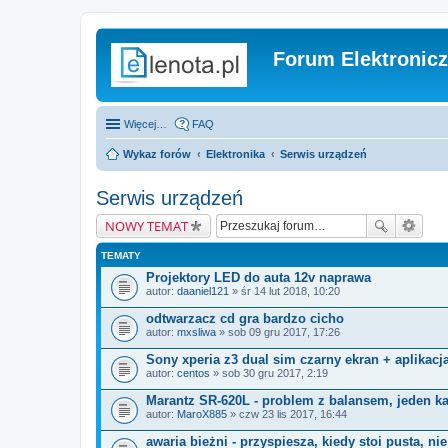
Forum Elektronic
Więcej…
FAQ
Wykaz forów
Elektronika
Serwis urządzeń
Serwis urządzeń
NOWY TEMAT
TEMATY
Projektory LED do auta 12v naprawa
autor:
daaniel121
» śr 14 lut 2018, 10:20
odtwarzacz cd gra bardzo cicho
autor:
mxsliwa
» sob 09 gru 2017, 17:26
Sony xperia z3 dual sim czarny ekran + aplikacj
autor:
centos
» sob 30 gru 2017, 2:19
Marantz SR-620L - problem z balansem, jeden kan
autor:
MaroX885
» czw 23 lis 2017, 16:44
awaria bieżni - przyspiesza, kiedy stoi pusta, ni