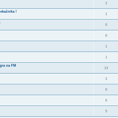
2
ekaźnika !
1
a
0
0
1
1
 gra na FM
13
2
0
0
5