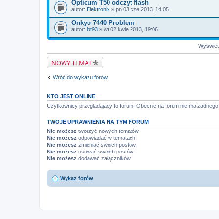
Opticum T50 odczyt flash
autor:
Elektronix
» pn 03 cze 2013, 14:05
Onkyo 7440 Problem
autor:
lot93
» wt 02 kwie 2013, 19:06
Wyświetl
NOWY TEMAT
Wróć do wykazu forów
KTO JEST ONLINE
Użytkownicy przeglądający to forum: Obecnie na forum nie ma żadnego
TWOJE UPRAWNIENIA NA TYM FORUM
Nie możesz
tworzyć nowych tematów
Nie możesz
odpowiadać w tematach
Nie możesz
zmieniać swoich postów
Nie możesz
usuwać swoich postów
Nie możesz
dodawać załączników
Wykaz forów