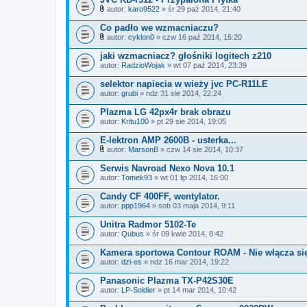
z
n
autor:
karo9522
» śr 29 paź 2014, 21:40
Z
i
a
k
Co padło we wzmacniaczu?
ł
i
autor:
cyklon0
» czw 16 paź 2014, 16:20
ą
Z
c
a
jaki wzmacniacz? głośniki logitech z210
z
ł
autor:
n
RadzioWojak
» wt 07 paź 2014, 23:39
ą
i
c
k
selektor napiecia w wieży jvc PC-R11LE
z
i
autor:
n
grubi
» ndz 31 sie 2014, 22:24
i
k
Plazma LG 42px4r brak obrazu
i
autor:
Kritu100
» pt 29 sie 2014, 19:05
E-lektron AMP 2600B - usterka...
autor:
MarsonB
» czw 14 sie 2014, 10:37
Z
a
Serwis Navroad Nexo Nova 10.1
ł
autor:
Tomek93
» wt 01 lip 2014, 16:00
ą
c
Candy CF 400FF, wentylator.
z
autor:
n
ppp1964
» sob 03 maja 2014, 9:11
i
k
Unitra Radmor 5102-Te
i
autor:
Qubus
» śr 09 kwie 2014, 8:42
Kamera sportowa Contour ROAM - Nie włącza si
autor:
dzi-es
» ndz 16 mar 2014, 19:22
Panasonic Plazma TX-P42S30E
autor:
LP-Soldier
» pt 14 mar 2014, 10:42