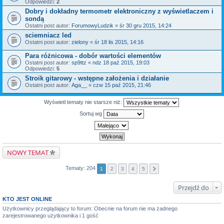
Odpowiedzi:
2
Dobry i dokładny termometr elektroniczny z wyświetlaczem i
sondą
Ostatni post autor:
ForumowyLudzik
«
śr 30 gru 2015, 14:24
sciemniacz led
Ostatni post autor:
zielony
«
śr 18 lis 2015, 14:16
Para różnicowa - dobór wartości elementów
Ostatni post autor:
sp9ttz
«
ndz 18 paź 2015, 19:03
Odpowiedzi:
5
Stroik gitarowy - wstępne założenia i działanie
Ostatni post autor:
Aga__
«
czw 15 paź 2015, 21:46
Wyświetl tematy nie starsze niż:
Sortuj wg
NOWY TEMAT
Tematy: 204
1
2
3
4
5
Przejdź do
KTO JEST ONLINE
Użytkownicy przeglądający to forum: Obecnie na forum nie ma żadnego
zarejestrowanego użytkownika i 1 gość