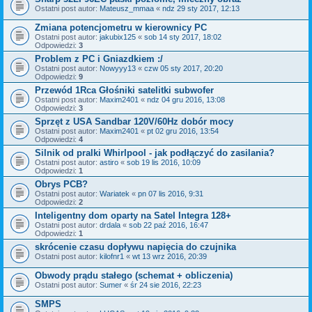
Ostatni post autor:
Mateusz_mmaa
«
ndz 29 sty 2017, 12:13
Zmiana potencjometru w kierownicy PC
Ostatni post autor:
jakubix125
«
sob 14 sty 2017, 18:02
Odpowiedzi:
3
Problem z PC i Gniazdkiem :/
Ostatni post autor:
Nowyyy13
«
czw 05 sty 2017, 20:20
Odpowiedzi:
9
Przewód 1Rca Głośniki satelitki subwofer
Ostatni post autor:
Maxim2401
«
ndz 04 gru 2016, 13:08
Odpowiedzi:
3
Sprzęt z USA Sandbar 120V/60Hz dobór mocy
Ostatni post autor:
Maxim2401
«
pt 02 gru 2016, 13:54
Odpowiedzi:
4
Silnik od pralki Whirlpool - jak podłączyć do zasilania?
Ostatni post autor:
astiro
«
sob 19 lis 2016, 10:09
Odpowiedzi:
1
Obrys PCB?
Ostatni post autor:
Wariatek
«
pn 07 lis 2016, 9:31
Odpowiedzi:
2
Inteligentny dom oparty na Satel Integra 128+
Ostatni post autor:
drdala
«
sob 22 paź 2016, 16:47
Odpowiedzi:
1
skrócenie czasu dopływu napięcia do czujnika
Ostatni post autor:
kilofnr1
«
wt 13 wrz 2016, 20:39
Obwody prądu stałego (schemat + obliczenia)
Ostatni post autor:
Sumer
«
śr 24 sie 2016, 22:23
SMPS