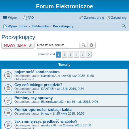
Forum Elektroniczne
Więcej…
FAQ
Zarejestruj się
Zaloguj się
Wykaz forów
Elektronika
Początkujący
zu
Początkujący
kaj
NOWY TEMAT
Tematy: 204
1
2
3
4
5
Tematy
pojemność kondensatora
Ostatni post autor:
Kamiński A.
«
czw 08 paź 2020, 11:50
Odpowiedzi:
6
Czy coś takiego przejdzie?
Ostatni post autor:
DANThE
«
wt 16 lip 2019, 9:24
Odpowiedzi:
1
Pomiary czy sprawny
Ostatni post autor:
ElektroNauka01
«
pn 14 maja 2018, 0:04
Pomiar oporności izolacji kabla.
Ostatni post autor:
iknow
«
śr 25 kwie 2018, 20:53
Jak zmniejszyć prędkość wiatraka?
Ostatni post autor:
mirekcz76
«
śr 25 kwie 2018, 17:50
Odpowiedzi:
1