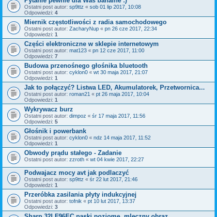
Pytanie pewnie dla Was banalne :)
Ostatni post autor:
sp9ttz
«
sob 01 lip 2017, 10:08
Odpowiedzi:
4
Miernik częstotliwości z radia samochodowego
Ostatni post autor:
ZacharyNup
«
pn 26 cze 2017, 22:34
Odpowiedzi:
1
Części elektroniczne w sklepie internetowym
Ostatni post autor:
mat123
«
pn 12 cze 2017, 11:00
Odpowiedzi:
7
Budowa przenośnego głośnika bluetooth
Ostatni post autor:
cyklon0
«
wt 30 maja 2017, 21:07
Odpowiedzi:
1
Jak to połączyć? Listwa LED, Akumulatorek, Przetwornica...
Ostatni post autor:
roman21
«
pt 26 maja 2017, 10:04
Odpowiedzi:
1
Wykrywacz burz
Ostatni post autor:
dimpoz
«
śr 17 maja 2017, 11:56
Odpowiedzi:
5
Głośnik i powerbank
Ostatni post autor:
cyklon0
«
ndz 14 maja 2017, 11:52
Odpowiedzi:
1
Obwody prądu stałego - Zadanie
Ostatni post autor:
zzroth
«
wt 04 kwie 2017, 22:27
Podwajacz mocy avt jak podlaczyć
Ostatni post autor:
sp9ttz
«
śr 22 lut 2017, 21:46
Odpowiedzi:
1
Przeróbka zasilania płyty indukcyjnej
Ostatni post autor:
tofnik
«
pt 10 lut 2017, 13:37
Odpowiedzi:
3
Sharp 32LF96EC paski poziome, mleczny obraz