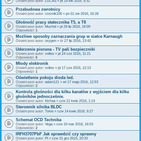
Ostatni post autor:
LUCAS
«
pt 19 sie 2016, 9:32
Przebudowa zwrotnicy
Ostatni post autor:
rzeznik105
«
pn 01 sie 2016, 16:28
Głośność pracy statecznika T5, a T8
Ostatni post autor:
Muchol
«
pt 29 lip 2016, 18:09
Odpowiedzi:
1
Możliwe sposoby zaznaczania grup w siatce Karnaugh
Ostatni post autor:
oxygen
«
śr 27 lip 2016, 13:42
Uderzenie pioruna - TV pali bezpieczniki
Ostatni post autor:
voltex
«
pt 24 cze 2016, 11:21
Odpowiedzi:
6
Młody elektronik
Ostatni post autor:
voltex
«
pt 17 cze 2016, 12:13
Odpowiedzi:
1
Oświetlenie pokoju dioda led.
Ostatni post autor:
adam121
«
wt 17 maja 2016, 12:53
Odpowiedzi:
2
Kontrola głośności dla kilku kanałów z wyjściem dla kilku
głośników jednocześnie.
Ostatni post autor:
Kichaa
«
czw 21 kwie 2016, 1:14
Sterownik silnika BLDC
Ostatni post autor:
Tomo
«
czw 14 kwie 2016, 9:27
Schemat OCD Technika
Ostatni post autor:
Vega
«
czw 10 mar 2016, 16:03
Odpowiedzi:
2
IRFH3707PbF Jak sprawdzić czy sprawny
Ostatni post autor:
PI
«
czw 31 gru 2015, 20:33