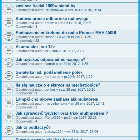
zasilacz fractal 1000w stand by
Ostatni post autor:
uzumymw46
«
ndz 18 lut 2018, 11:34
Budowa proste odbiornika radiowego
Ostatni post autor:
sp9ttz
«
sob 03 lut 2018, 20:06
Odpowiedzi:
1
Podłączenie mikrofonu do radia Pioneer MVH 150UI
Ostatni post autor:
roman21
«
wt 28 lis 2017, 1:25
Odpowiedzi:
22
Akumulator lion 12v
Ostatni post autor:
Vlt
«
sob 25 lis 2017, 23:38
Jak uzyskać odpowiednie napięcie?
Ostatni post autor:
piotruh
«
pn 20 lis 2017, 1:35
Światełka led, podświetlenie półek
Ostatni post autor:
karkusros
«
pt 10 lis 2017, 1:20
Ile się naucze o elektryce na mechatronice?
Ostatni post autor:
bonbur
«
czw 26 paź 2017, 10:10
Odpowiedzi:
1
Lampki choinkowe zasilane akumulatorem.
Ostatni post autor:
marcelbombka
«
wt 26 wrz 2017, 13:41
Odpowiedzi:
2
Jak sprawdzić tyrystor oraz triak multimetrem ?
Ostatni post autor:
MaroX885
«
pn 14 sie 2017, 23:26
Odpowiedzi:
4
Jak to podłączyć?
Ostatni post autor:
Łukasz1224
«
wt 25 lip 2017, 16:06