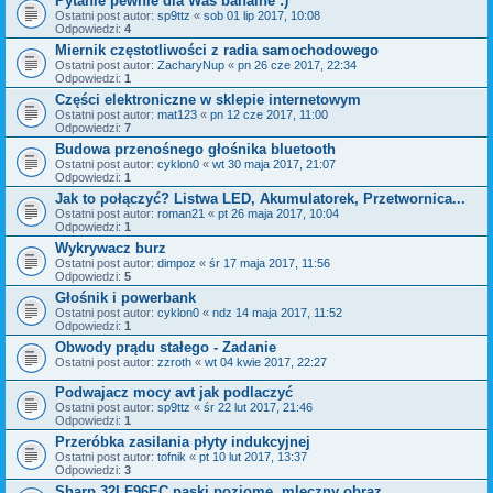
Pytanie pewnie dla Was banalne :)
Ostatni post autor:
sp9ttz
«
sob 01 lip 2017, 10:08
Odpowiedzi:
4
Miernik częstotliwości z radia samochodowego
Ostatni post autor:
ZacharyNup
«
pn 26 cze 2017, 22:34
Odpowiedzi:
1
Części elektroniczne w sklepie internetowym
Ostatni post autor:
mat123
«
pn 12 cze 2017, 11:00
Odpowiedzi:
7
Budowa przenośnego głośnika bluetooth
Ostatni post autor:
cyklon0
«
wt 30 maja 2017, 21:07
Odpowiedzi:
1
Jak to połączyć? Listwa LED, Akumulatorek, Przetwornica...
Ostatni post autor:
roman21
«
pt 26 maja 2017, 10:04
Odpowiedzi:
1
Wykrywacz burz
Ostatni post autor:
dimpoz
«
śr 17 maja 2017, 11:56
Odpowiedzi:
5
Głośnik i powerbank
Ostatni post autor:
cyklon0
«
ndz 14 maja 2017, 11:52
Odpowiedzi:
1
Obwody prądu stałego - Zadanie
Ostatni post autor:
zzroth
«
wt 04 kwie 2017, 22:27
Podwajacz mocy avt jak podlaczyć
Ostatni post autor:
sp9ttz
«
śr 22 lut 2017, 21:46
Odpowiedzi:
1
Przeróbka zasilania płyty indukcyjnej
Ostatni post autor:
tofnik
«
pt 10 lut 2017, 13:37
Odpowiedzi:
3
Sharp 32LF96EC paski poziome, mleczny obraz