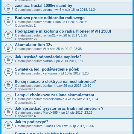
zasilacz fractal 1000w stand by
Ostatni post autor:
uzumymw46
«
ndz 18 lut 2018, 11:34
Budowa proste odbiornika radiowego
Ostatni post autor:
sp9ttz
«
sob 03 lut 2018, 20:06
Odpowiedzi:
1
Podłączenie mikrofonu do radia Pioneer MVH 150UI
Ostatni post autor:
roman21
«
wt 28 lis 2017, 1:25
Odpowiedzi:
22
Akumulator lion 12v
Ostatni post autor:
Vlt
«
sob 25 lis 2017, 23:38
Jak uzyskać odpowiednie napięcie?
Ostatni post autor:
piotruh
«
pn 20 lis 2017, 1:35
Światełka led, podświetlenie półek
Ostatni post autor:
karkusros
«
pt 10 lis 2017, 1:20
Ile się naucze o elektryce na mechatronice?
Ostatni post autor:
bonbur
«
czw 26 paź 2017, 10:10
Odpowiedzi:
1
Lampki choinkowe zasilane akumulatorem.
Ostatni post autor:
marcelbombka
«
wt 26 wrz 2017, 13:41
Odpowiedzi:
2
Jak sprawdzić tyrystor oraz triak multimetrem ?
Ostatni post autor:
MaroX885
«
pn 14 sie 2017, 23:26
Odpowiedzi:
4
Jak to podłączyć?
Ostatni post autor:
Łukasz1224
«
wt 25 lip 2017, 16:06