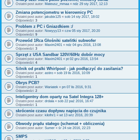
Ostatni post autor:
Mateusz_mmaa
«
ndz 29 sty 2017, 12:13
Zmiana potencjometru w kierownicy PC
Ostatni post autor:
jakubix125
«
sob 14 sty 2017, 18:02
Odpowiedzi:
3
Problem z PC i Gniazdkiem :/
Ostatni post autor:
Nowyyy13
«
czw 05 sty 2017, 20:20
Odpowiedzi:
9
Przewód 1Rca Głośniki satelitki subwofer
Ostatni post autor:
Maxim2401
«
ndz 04 gru 2016, 13:08
Odpowiedzi:
3
Sprzęt z USA Sandbar 120V/60Hz dobór mocy
Ostatni post autor:
Maxim2401
«
pt 02 gru 2016, 13:54
Odpowiedzi:
4
Silnik od pralki Whirlpool - jak podłączyć do zasilania?
Ostatni post autor:
astiro
«
sob 19 lis 2016, 10:09
Odpowiedzi:
1
Obrys PCB?
Ostatni post autor:
Wariatek
«
pn 07 lis 2016, 9:31
Odpowiedzi:
2
Inteligentny dom oparty na Satel Integra 128+
Ostatni post autor:
drdala
«
sob 22 paź 2016, 16:47
Odpowiedzi:
1
skrócenie czasu dopływu napięcia do czujnika
Ostatni post autor:
kilofnr1
«
wt 13 wrz 2016, 20:39
Obwody prądu stałego (schemat + obliczenia)
Ostatni post autor:
Sumer
«
śr 24 sie 2016, 22:23
SMPS