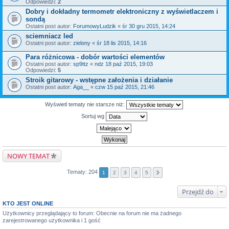
Odpowiedzi:
2
Dobry i dokładny termometr elektroniczny z wyświetlaczem i
sondą
Ostatni post autor:
ForumowyLudzik
«
śr 30 gru 2015, 14:24
sciemniacz led
Ostatni post autor:
zielony
«
śr 18 lis 2015, 14:16
Para różnicowa - dobór wartości elementów
Ostatni post autor:
sp9ttz
«
ndz 18 paź 2015, 19:03
Odpowiedzi:
5
Stroik gitarowy - wstępne założenia i działanie
Ostatni post autor:
Aga__
«
czw 15 paź 2015, 21:46
Wyświetl tematy nie starsze niż:
Sortuj wg
NOWY TEMAT
Tematy: 204
1
2
3
4
5
Przejdź do
KTO JEST ONLINE
Użytkownicy przeglądający to forum: Obecnie na forum nie ma żadnego
zarejestrowanego użytkownika i 1 gość