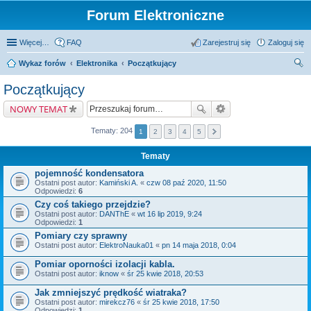
Forum Elektroniczne
Więcej…
FAQ
Zarejestruj się
Zaloguj się
Wykaz forów
Elektronika
Początkujący
zu
Początkujący
kaj
NOWY TEMAT
Tematy: 204
1
2
3
4
5
Tematy
pojemność kondensatora
Ostatni post autor:
Kamiński A.
«
czw 08 paź 2020, 11:50
Odpowiedzi:
6
Czy coś takiego przejdzie?
Ostatni post autor:
DANThE
«
wt 16 lip 2019, 9:24
Odpowiedzi:
1
Pomiary czy sprawny
Ostatni post autor:
ElektroNauka01
«
pn 14 maja 2018, 0:04
Pomiar oporności izolacji kabla.
Ostatni post autor:
iknow
«
śr 25 kwie 2018, 20:53
Jak zmniejszyć prędkość wiatraka?
Ostatni post autor:
mirekcz76
«
śr 25 kwie 2018, 17:50
Odpowiedzi:
1