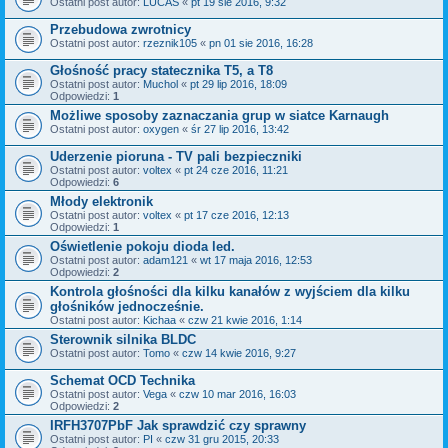
Ostatni post autor:
LUCAS
«
pt 19 sie 2016, 9:32
Przebudowa zwrotnicy
Ostatni post autor:
rzeznik105
«
pn 01 sie 2016, 16:28
Głośność pracy statecznika T5, a T8
Ostatni post autor:
Muchol
«
pt 29 lip 2016, 18:09
Odpowiedzi:
1
Możliwe sposoby zaznaczania grup w siatce Karnaugh
Ostatni post autor:
oxygen
«
śr 27 lip 2016, 13:42
Uderzenie pioruna - TV pali bezpieczniki
Ostatni post autor:
voltex
«
pt 24 cze 2016, 11:21
Odpowiedzi:
6
Młody elektronik
Ostatni post autor:
voltex
«
pt 17 cze 2016, 12:13
Odpowiedzi:
1
Oświetlenie pokoju dioda led.
Ostatni post autor:
adam121
«
wt 17 maja 2016, 12:53
Odpowiedzi:
2
Kontrola głośności dla kilku kanałów z wyjściem dla kilku
głośników jednocześnie.
Ostatni post autor:
Kichaa
«
czw 21 kwie 2016, 1:14
Sterownik silnika BLDC
Ostatni post autor:
Tomo
«
czw 14 kwie 2016, 9:27
Schemat OCD Technika
Ostatni post autor:
Vega
«
czw 10 mar 2016, 16:03
Odpowiedzi:
2
IRFH3707PbF Jak sprawdzić czy sprawny
Ostatni post autor:
PI
«
czw 31 gru 2015, 20:33