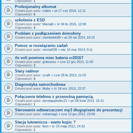
Odpowiedzi:
1
Profesjonalny alkomat
Ostatni post autor:
voltex
«
pt 17 cze 2016, 12:11
Odpowiedzi:
6
szkolenie z ESD
Ostatni post autor:
Maciej6
«
śr 04 lis 2015, 12:08
Odpowiedzi:
4
Problem z podłączeniem domofony
Ostatni post autor:
ziombelek88
«
wt 26 sie 2014, 19:15
Pomoc w rozwiązaniu zadań
Ostatni post autor:
michal438
«
ndz 16 mar 2014, 9:11
ile volt powinna miec bateria cr2016?
Ostatni post autor:
gniewosz
«
czw 12 gru 2013, 11:00
Odpowiedzi:
2
Stary radmor
Ostatni post autor:
szafir
«
czw 28 lis 2013, 21:03
Odpowiedzi:
4
Diagnostyka samochodowa
Ostatni post autor:
Moby
«
śr 18 wrz 2013, 22:37
Połączenie telefonu z przenośną pamięcią.
Ostatni post autor:
dorotapawelec21
«
pn 08 kwie 2013, 15:41
Odpowiedzi:
1
Sterowanie odtwarzaczem mp3 długopisem do prezentacji
Ostatni post autor:
sebamag1
«
czw 13 gru 2012, 23:09
Stacja lutownicza - warto kupic ?
Ostatni post autor:
ltest
«
śr 23 maja 2012, 14:32
Odpowiedzi:
1