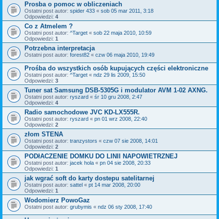
Prosba o pomoc w obliczeniach
Ostatni post autor:
spider 433
«
sob 05 mar 2011, 3:18
Odpowiedzi:
4
Co z Atmelem ?
Ostatni post autor:
^Target
«
sob 22 maja 2010, 10:59
Odpowiedzi:
1
Potrzebna interpretacja
Ostatni post autor:
forest82
«
czw 06 maja 2010, 19:49
Prośba do wszystkich osób kupujących części elektroniczne
Ostatni post autor:
^Target
«
ndz 29 lis 2009, 15:50
Odpowiedzi:
3
Tuner sat Samsung DSB-5305G i modulator AVM 1-02 AXNG.
Ostatni post autor:
ryszard
«
śr 10 gru 2008, 2:47
Odpowiedzi:
4
Radio samochodowe JVC KD-LX555R.
Ostatni post autor:
ryszard
«
pn 01 wrz 2008, 22:40
Odpowiedzi:
2
złom STENA
Ostatni post autor:
tranzystors
«
czw 07 sie 2008, 14:01
Odpowiedzi:
2
PODłACZENIE DOMKU DO LINII NAPOWIETRZNEJ
Ostatni post autor:
jacek hola
«
pn 04 sie 2008, 20:33
Odpowiedzi:
1
jak wgrać soft do karty dostepu satelitarnej
Ostatni post autor:
sattel
«
pt 14 mar 2008, 20:00
Odpowiedzi:
1
Wodomierz PowoGaz
Ostatni post autor:
grubymis
«
ndz 06 sty 2008, 17:40