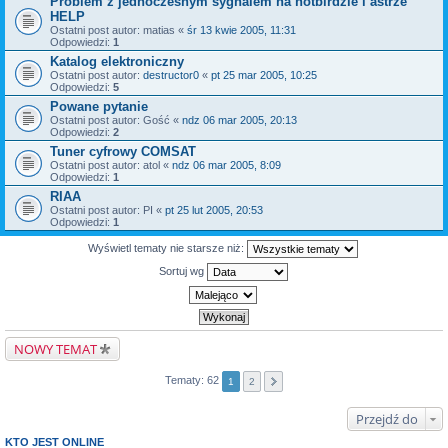
Problem z jednoczesnym sygnalem na hotbirdzie i astrze
HELP
Ostatni post autor:
matias
«
śr 13 kwie 2005, 11:31
Odpowiedzi:
1
Katalog elektroniczny
Ostatni post autor:
destructor0
«
pt 25 mar 2005, 10:25
Odpowiedzi:
5
Powane pytanie
Ostatni post autor:
Gość
«
ndz 06 mar 2005, 20:13
Odpowiedzi:
2
Tuner cyfrowy COMSAT
Ostatni post autor:
atol
«
ndz 06 mar 2005, 8:09
Odpowiedzi:
1
RIAA
Ostatni post autor:
PI
«
pt 25 lut 2005, 20:53
Odpowiedzi:
1
Wyświetl tematy nie starsze niż:
Sortuj wg
NOWY TEMAT
Tematy: 62
1
2
Przejdź do
KTO JEST ONLINE