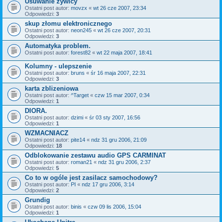
Usuwanie żywicy
Ostatni post autor:
movzx
«
wt 26 cze 2007, 23:34
Odpowiedzi:
3
skup złomu elektronicznego
Ostatni post autor:
neon245
«
wt 26 cze 2007, 20:31
Odpowiedzi:
3
Automatyka problem.
Ostatni post autor:
forest82
«
wt 22 maja 2007, 18:41
Kolumny - ulepszenie
Ostatni post autor:
bruns
«
śr 16 maja 2007, 22:31
Odpowiedzi:
3
karta zblizeniowa
Ostatni post autor:
^Target
«
czw 15 mar 2007, 0:34
Odpowiedzi:
1
DIORA.
Ostatni post autor:
dzimi
«
śr 03 sty 2007, 16:56
Odpowiedzi:
1
WZMACNIACZ
Ostatni post autor:
pite14
«
ndz 31 gru 2006, 21:09
Odpowiedzi:
18
Odblokowanie zestawu audio GPS CARMINAT
Ostatni post autor:
roman21
«
ndz 31 gru 2006, 2:37
Odpowiedzi:
5
Co to w ogóle jest zasilacz samochodowy?
Ostatni post autor:
PI
«
ndz 17 gru 2006, 3:14
Odpowiedzi:
2
Grundig
Ostatni post autor:
binis
«
czw 09 lis 2006, 15:04
Odpowiedzi:
1