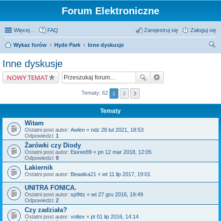
Forum Elektroniczne
Więcej…
FAQ
Zarejestruj się
Zaloguj się
Wykaz forów
Hyde Park
Inne dyskusje
zu
Inne dyskusje
kaj
NOWY TEMAT
Tematy: 62
1
2
Tematy
Witam
Ostatni post autor:
Awlen
«
ndz 28 lut 2021, 18:53
Odpowiedzi:
1
Żarówki czy Diody
Ostatni post autor:
Eiuree89
«
pn 12 mar 2018, 12:05
Odpowiedzi:
9
Lakiernik
Ostatni post autor:
Beaatka21
«
wt 11 lip 2017, 19:01
UNITRA FONICA.
Ostatni post autor:
sp9ttz
«
wt 27 gru 2016, 19:49
Odpowiedzi:
2
Czy zadziała?
Ostatni post autor:
voltex
«
pt 01 lip 2016, 14:14