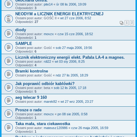
Ukochana Unitra.
Ostatni post autor:
pite14
«
śr 08 lis 2006, 19:09
Odpowiedzi:
3
NEODYM a LICZNIK ENERGII ELEKTRYCZNEJ
Ostatni post autor:
GOŚĆ II
«
wt 27 cze 2006, 8:52
Odpowiedzi:
27
1
2
diody
Ostatni post autor:
movzx
«
czw 15 cze 2006, 18:52
Odpowiedzi:
1
SAMPLE
Ostatni post autor:
Gość
«
sob 27 maja 2006, 19:56
Odpowiedzi:
6
Licznik elektroniczny energii elekt. Pafala LA-4 a magnes.
Ostatni post autor:
rdi22
«
wt 03 sty 2006, 8:25
Odpowiedzi:
4
Bramki kontrolne
Ostatni post autor:
Gość
«
ndz 27 lis 2005, 18:29
Jak poprawić odbiór kablówki?
Ostatni post autor:
beta
«
sob 12 lis 2005, 17:18
Odpowiedzi:
5
aeg telecar 9 160
Ostatni post autor:
marek82
«
wt 27 wrz 2005, 23:27
Prosze o rade
Ostatni post autor:
movzx
«
pn 08 sie 2005, 0:58
Odpowiedzi:
1
Taka mała, stara ciekawostka
Ostatni post autor:
mateusz120986
«
czw 26 maja 2005, 16:59
Odpowiedzi:
1