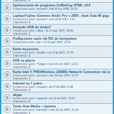
Odpowiedzi:
2
Spolszczenie do programu CoffeeCup HTML v9.0
Ostatni post autor:
ryszard
«
sob 05 sty 2008, 16:20
Laptop:Fujitsu Siemens Amilo Pro v 2065 ; dysk Sata 80 giga
Ostatni post autor:
ryszard
«
czw 22 lis 2007, 1:12
Odpowiedzi:
6
Gniazdo USB do druku?
Ostatni post autor:
rallus
«
śr 17 paź 2007, 18:50
Odpowiedzi:
1
Podłączanie casio ctk-591 do komputera
Ostatni post autor:
pac
«
śr 03 paź 2007, 22:51
Karta muzyczna.
Ostatni post autor:
shad0v
«
pt 13 lip 2007, 17:36
Odpowiedzi:
3
IrDA na płycie
Ostatni post autor:
^Target
«
czw 14 cze 2007, 12:11
Odpowiedzi:
2
Karta Intel ® PRO/Wireless 2200BG Network Connection nie w
Ostatni post autor:
ryszard
«
ndz 25 mar 2007, 13:47
Odpowiedzi:
1
Internet na 7 pokoi .
Ostatni post autor:
ryszard
«
wt 27 lut 2007, 0:48
Odpowiedzi:
5
skype
Ostatni post autor:
xawery8
«
pt 16 lut 2007, 13:07
Odpowiedzi:
5
Tuner Aver Media + kamera
Ostatni post autor:
karol100
«
sob 20 sty 2007, 21:20
Odpowiedzi:
1