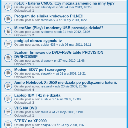
n610c - bateria CMOS, Czy mozna zamienic na inny typ?
Ostatni post autor:
albundy78
«
ndz 24 mar 2013, 18:29
Odpowiedzi:
1
Program do silnika krokowego PILNE!!!
Ostatni post autor:
rafalekk77
«
śr 30 sty 2013, 16:20
MicroSim (Play) i modemy USB przestają działać?
Ostatni post autor:
rzekomo
«
sob 21 kwie 2012, 23:05
Odpowiedzi:
2
podgląd obrazu sygnału tv
Ostatni post autor:
spider 433
«
sob 05 mar 2011, 16:11
Szukam firmware do DVD+ReWritable PROVISION
DVRHD1059P
Ostatni post autor:
dragoo
«
pn 27 wrz 2010, 11:46
Odpowiedzi:
1
Modem ED77 port szeregowy
Ostatni post autor:
sławekk
«
wt 01 gru 2009, 19:21
Odpowiedzi:
5
Amilo Notebook Xi 3650 nie działa po podłączeniu baterii.
Ostatni post autor:
ryszard
«
ndz 23 sie 2009, 23:39
Odpowiedzi:
4
Laptop IBM T41 nie działa
Ostatni post autor:
sushi
«
pt 14 sie 2009, 12:08
Odpowiedzi:
3
VHS NA DVD
Ostatni post autor:
rallus
«
wt 27 maja 2008, 11:01
Odpowiedzi:
1
STERY na XP2000
Ostatni post autor:
szajba72
«
śr 23 sty 2008, 7:47