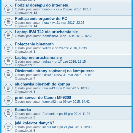
Podział dostępu do internetu.
Ostatni post autor:
bonbur
«
czw 26 paź 2017, 10:13
Odpowiedzi:
13
Podłączenie organów do PC
Ostatni post autor:
hota
«
wt 21 mar 2017, 23:26
Odpowiedzi:
14
Laptop IBM T42 nie uruchamia się
Ostatni post autor:
Kamiński A.
«
pn 14 lis 2016, 16:53
Połączenie bluetooth
Ostatni post autor:
voltex
«
pn 20 cze 2016, 12:39
Odpowiedzi:
1
Laptop nie uruchamia się
Ostatni post autor:
voltex
«
pt 17 cze 2016, 12:15
Odpowiedzi:
3
Otwieranie strony zapisanej na komputerze.
Ostatni post autor:
Olek87
«
czw 31 mar 2016, 14:15
Odpowiedzi:
4
słuchawka bluetoth do kompa
Ostatni post autor:
reinus43
«
pn 23 lut 2015, 10:30
Odpowiedzi:
1
print serwer do Canon MF9200
Ostatni post autor:
kamka92
«
pt 09 sty 2015, 14:42
Kamerka
Ostatni post autor:
Farbertis
«
pn 15 gru 2014, 11:04
Odpowiedzi:
3
jaki kolektor danych?
Ostatni post autor:
lustful-rat
«
pn 21 paź 2013, 20:03
Odpowiedzi:
5