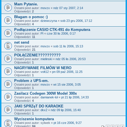
Mam Pytanie.
Ostatni post autor:
movzx
«
ndz 07 sty 2007, 2:14
Odpowiedzi:
2
Błagam o pomoc :)
Ostatni post autor:
dziewczyna
«
sob 23 gru 2006, 17:12
Odpowiedzi:
4
Podłączenie CASIO CTK-491 do Komputera
Ostatni post autor:
PI
«
czw 30 lis 2006, 0:17
Odpowiedzi:
11
net send
Ostatni post autor:
movzx
«
sob 11 lis 2006, 15:13
Odpowiedzi:
21
POŁĄCZENIE??????????
Ostatni post autor:
mielinski
«
ndz 05 lis 2006, 20:53
Odpowiedzi:
1
NAGRYWANIE FILMÓW W NERO
Ostatni post autor:
volt12
«
pn 09 paź 2006, 11:25
Odpowiedzi:
1
Problem z UPS-em.
Ostatni post autor:
movzx
«
wt 15 sie 2006, 3:05
Odpowiedzi:
1
Zasilacz Codegen 300W Model 300x
Ostatni post autor:
damianek-lol
«
pt 21 lip 2006, 14:33
Odpowiedzi:
4
JAKI SPRZęT DO KARAOKE
Ostatni post autor:
dkx2
«
ndz 09 lip 2006, 15:40
Odpowiedzi:
1
Wyciszenie komputera
Ostatni post autor:
sylwek
«
pt 16 cze 2006, 9:27
Odpowiedzi:
84