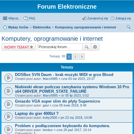
Forum Elektroniczne
Więcej…
FAQ
Zarejestruj się
Zaloguj się
Wykaz forów
Elektronika
Komputery, oprogramowanie i internet
zu
Komputery, oprogramowanie i internet
kaj
NOWY TEMAT
Tematy: 85
1
2
Tematy
DOSBox SVN Daum - brak muzyki MIDI w grze Blood
Ostatni post autor:
MaroX885
«
czw 03 sie 2023, 23:37
Niebieski ekran podczas zamykania systemu Windows 10 Pro
x64 DRIVER_POWER_STATE_FAILURE
Ostatni post autor:
MaroX885
«
śr 05 lip 2023, 0:02
Gniazdo VGA super slim do płyty Supermicro
Ostatni post autor:
gavi
«
czw 05 kwie 2018, 8:46
Laptop do gier 4000zł ?
Ostatni post autor:
koby2000
«
pn 22 sty 2018, 14:08
Problem z podłączeniem keyboardu do komputera.
Ostatni post autor:
bonbur
«
czw 26 paź 2017, 10:14
Odpowiedzi:
1