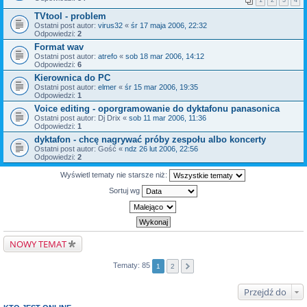
1
2
3
4
TVtool - problem
Ostatni post autor:
virus32
«
śr 17 maja 2006, 22:32
Odpowiedzi:
2
Format wav
Ostatni post autor:
atrefo
«
sob 18 mar 2006, 14:12
Odpowiedzi:
6
Kierownica do PC
Ostatni post autor:
elmer
«
śr 15 mar 2006, 19:35
Odpowiedzi:
1
Voice editing - oporgramowanie do dyktafonu panasonica
Ostatni post autor:
Dj Drix
«
sob 11 mar 2006, 11:36
Odpowiedzi:
1
dyktafon - chcę nagrywać próby zespołu albo koncerty
Ostatni post autor:
Gość
«
ndz 26 lut 2006, 22:56
Odpowiedzi:
2
Wyświetl tematy nie starsze niż:
Sortuj wg
NOWY TEMAT
Tematy: 85
1
2
Przejdź do