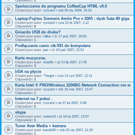
Odpowiedzi:
2
Spolszczenie do programu CoffeeCup HTML v9.0
Ostatni post autor:
ryszard
«
sob 05 sty 2008, 16:20
Laptop:Fujitsu Siemens Amilo Pro v 2065 ; dysk Sata 80 giga
Ostatni post autor:
ryszard
«
czw 22 lis 2007, 1:12
Odpowiedzi:
6
Gniazdo USB do druku?
Ostatni post autor:
rallus
«
śr 17 paź 2007, 18:50
Odpowiedzi:
1
Podłączanie casio ctk-591 do komputera
Ostatni post autor:
pac
«
śr 03 paź 2007, 22:51
Karta muzyczna.
Ostatni post autor:
shad0v
«
pt 13 lip 2007, 17:36
Odpowiedzi:
3
IrDA na płycie
Ostatni post autor:
^Target
«
czw 14 cze 2007, 12:11
Odpowiedzi:
2
Karta Intel ® PRO/Wireless 2200BG Network Connection nie w
Ostatni post autor:
ryszard
«
ndz 25 mar 2007, 13:47
Odpowiedzi:
1
Internet na 7 pokoi .
Ostatni post autor:
ryszard
«
wt 27 lut 2007, 0:48
Odpowiedzi:
5
skype
Ostatni post autor:
xawery8
«
pt 16 lut 2007, 13:07
Odpowiedzi:
5
Tuner Aver Media + kamera
Ostatni post autor:
karol100
«
sob 20 sty 2007, 21:20
Odpowiedzi:
1