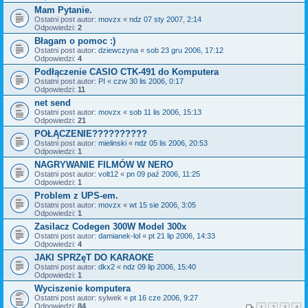
Mam Pytanie.
Ostatni post autor:
movzx
«
ndz 07 sty 2007, 2:14
Odpowiedzi:
2
Błagam o pomoc :)
Ostatni post autor:
dziewczyna
«
sob 23 gru 2006, 17:12
Odpowiedzi:
4
Podłączenie CASIO CTK-491 do Komputera
Ostatni post autor:
PI
«
czw 30 lis 2006, 0:17
Odpowiedzi:
11
net send
Ostatni post autor:
movzx
«
sob 11 lis 2006, 15:13
Odpowiedzi:
21
POŁĄCZENIE??????????
Ostatni post autor:
mielinski
«
ndz 05 lis 2006, 20:53
Odpowiedzi:
1
NAGRYWANIE FILMÓW W NERO
Ostatni post autor:
volt12
«
pn 09 paź 2006, 11:25
Odpowiedzi:
1
Problem z UPS-em.
Ostatni post autor:
movzx
«
wt 15 sie 2006, 3:05
Odpowiedzi:
1
Zasilacz Codegen 300W Model 300x
Ostatni post autor:
damianek-lol
«
pt 21 lip 2006, 14:33
Odpowiedzi:
4
JAKI SPRZęT DO KARAOKE
Ostatni post autor:
dkx2
«
ndz 09 lip 2006, 15:40
Odpowiedzi:
1
Wyciszenie komputera
Ostatni post autor:
sylwek
«
pt 16 cze 2006, 9:27
Odpowiedzi:
84