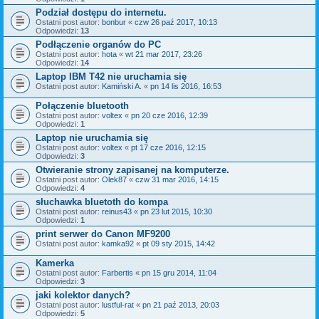
Podział dostępu do internetu.
Ostatni post autor:
bonbur
«
czw 26 paź 2017, 10:13
Odpowiedzi:
13
Podłączenie organów do PC
Ostatni post autor:
hota
«
wt 21 mar 2017, 23:26
Odpowiedzi:
14
Laptop IBM T42 nie uruchamia się
Ostatni post autor:
Kamiński A.
«
pn 14 lis 2016, 16:53
Połączenie bluetooth
Ostatni post autor:
voltex
«
pn 20 cze 2016, 12:39
Odpowiedzi:
1
Laptop nie uruchamia się
Ostatni post autor:
voltex
«
pt 17 cze 2016, 12:15
Odpowiedzi:
3
Otwieranie strony zapisanej na komputerze.
Ostatni post autor:
Olek87
«
czw 31 mar 2016, 14:15
Odpowiedzi:
4
słuchawka bluetoth do kompa
Ostatni post autor:
reinus43
«
pn 23 lut 2015, 10:30
Odpowiedzi:
1
print serwer do Canon MF9200
Ostatni post autor:
kamka92
«
pt 09 sty 2015, 14:42
Kamerka
Ostatni post autor:
Farbertis
«
pn 15 gru 2014, 11:04
Odpowiedzi:
3
jaki kolektor danych?
Ostatni post autor:
lustful-rat
«
pn 21 paź 2013, 20:03
Odpowiedzi:
5