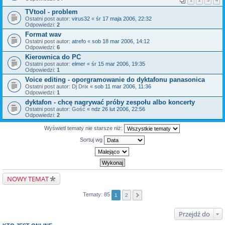
1
2
3
4
TVtool - problem
Ostatni post autor:
virus32
«
śr 17 maja 2006, 22:32
Odpowiedzi:
2
Format wav
Ostatni post autor:
atrefo
«
sob 18 mar 2006, 14:12
Odpowiedzi:
6
Kierownica do PC
Ostatni post autor:
elmer
«
śr 15 mar 2006, 19:35
Odpowiedzi:
1
Voice editing - oporgramowanie do dyktafonu panasonica
Ostatni post autor:
Dj Drix
«
sob 11 mar 2006, 11:36
Odpowiedzi:
1
dyktafon - chcę nagrywać próby zespołu albo koncerty
Ostatni post autor:
Gość
«
ndz 26 lut 2006, 22:56
Odpowiedzi:
2
Wyświetl tematy nie starsze niż:
Sortuj wg
NOWY TEMAT
Tematy: 85
1
2
Przejdź do