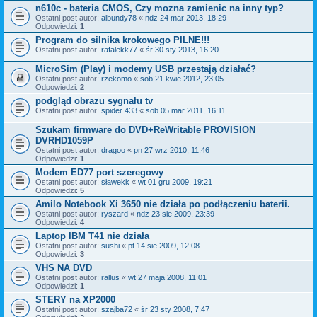
n610c - bateria CMOS, Czy mozna zamienic na inny typ?
Ostatni post autor:
albundy78
«
ndz 24 mar 2013, 18:29
Odpowiedzi:
1
Program do silnika krokowego PILNE!!!
Ostatni post autor:
rafalekk77
«
śr 30 sty 2013, 16:20
MicroSim (Play) i modemy USB przestają działać?
Ostatni post autor:
rzekomo
«
sob 21 kwie 2012, 23:05
Odpowiedzi:
2
podgląd obrazu sygnału tv
Ostatni post autor:
spider 433
«
sob 05 mar 2011, 16:11
Szukam firmware do DVD+ReWritable PROVISION
DVRHD1059P
Ostatni post autor:
dragoo
«
pn 27 wrz 2010, 11:46
Odpowiedzi:
1
Modem ED77 port szeregowy
Ostatni post autor:
sławekk
«
wt 01 gru 2009, 19:21
Odpowiedzi:
5
Amilo Notebook Xi 3650 nie działa po podłączeniu baterii.
Ostatni post autor:
ryszard
«
ndz 23 sie 2009, 23:39
Odpowiedzi:
4
Laptop IBM T41 nie działa
Ostatni post autor:
sushi
«
pt 14 sie 2009, 12:08
Odpowiedzi:
3
VHS NA DVD
Ostatni post autor:
rallus
«
wt 27 maja 2008, 11:01
Odpowiedzi:
1
STERY na XP2000
Ostatni post autor:
szajba72
«
śr 23 sty 2008, 7:47