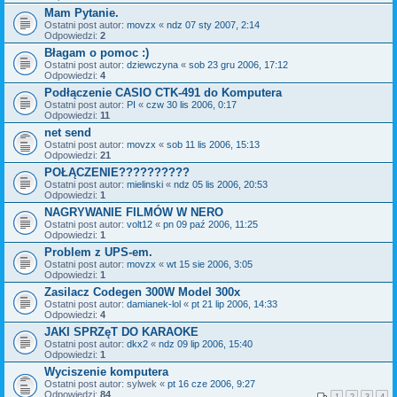
Mam Pytanie.
Ostatni post autor:
movzx
«
ndz 07 sty 2007, 2:14
Odpowiedzi:
2
Błagam o pomoc :)
Ostatni post autor:
dziewczyna
«
sob 23 gru 2006, 17:12
Odpowiedzi:
4
Podłączenie CASIO CTK-491 do Komputera
Ostatni post autor:
PI
«
czw 30 lis 2006, 0:17
Odpowiedzi:
11
net send
Ostatni post autor:
movzx
«
sob 11 lis 2006, 15:13
Odpowiedzi:
21
POŁĄCZENIE??????????
Ostatni post autor:
mielinski
«
ndz 05 lis 2006, 20:53
Odpowiedzi:
1
NAGRYWANIE FILMÓW W NERO
Ostatni post autor:
volt12
«
pn 09 paź 2006, 11:25
Odpowiedzi:
1
Problem z UPS-em.
Ostatni post autor:
movzx
«
wt 15 sie 2006, 3:05
Odpowiedzi:
1
Zasilacz Codegen 300W Model 300x
Ostatni post autor:
damianek-lol
«
pt 21 lip 2006, 14:33
Odpowiedzi:
4
JAKI SPRZęT DO KARAOKE
Ostatni post autor:
dkx2
«
ndz 09 lip 2006, 15:40
Odpowiedzi:
1
Wyciszenie komputera
Ostatni post autor:
sylwek
«
pt 16 cze 2006, 9:27
Odpowiedzi:
84