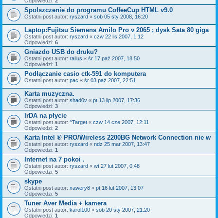
Odpowiedzi:
2
Spolszczenie do programu CoffeeCup HTML v9.0
Ostatni post autor:
ryszard
«
sob 05 sty 2008, 16:20
Laptop:Fujitsu Siemens Amilo Pro v 2065 ; dysk Sata 80 giga
Ostatni post autor:
ryszard
«
czw 22 lis 2007, 1:12
Odpowiedzi:
6
Gniazdo USB do druku?
Ostatni post autor:
rallus
«
śr 17 paź 2007, 18:50
Odpowiedzi:
1
Podłączanie casio ctk-591 do komputera
Ostatni post autor:
pac
«
śr 03 paź 2007, 22:51
Karta muzyczna.
Ostatni post autor:
shad0v
«
pt 13 lip 2007, 17:36
Odpowiedzi:
3
IrDA na płycie
Ostatni post autor:
^Target
«
czw 14 cze 2007, 12:11
Odpowiedzi:
2
Karta Intel ® PRO/Wireless 2200BG Network Connection nie w
Ostatni post autor:
ryszard
«
ndz 25 mar 2007, 13:47
Odpowiedzi:
1
Internet na 7 pokoi .
Ostatni post autor:
ryszard
«
wt 27 lut 2007, 0:48
Odpowiedzi:
5
skype
Ostatni post autor:
xawery8
«
pt 16 lut 2007, 13:07
Odpowiedzi:
5
Tuner Aver Media + kamera
Ostatni post autor:
karol100
«
sob 20 sty 2007, 21:20
Odpowiedzi:
1