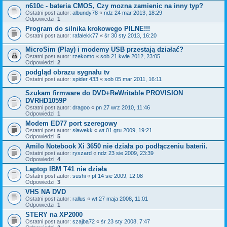
n610c - bateria CMOS, Czy mozna zamienic na inny typ?
Ostatni post autor:
albundy78
«
ndz 24 mar 2013, 18:29
Odpowiedzi:
1
Program do silnika krokowego PILNE!!!
Ostatni post autor:
rafalekk77
«
śr 30 sty 2013, 16:20
MicroSim (Play) i modemy USB przestają działać?
Ostatni post autor:
rzekomo
«
sob 21 kwie 2012, 23:05
Odpowiedzi:
2
podgląd obrazu sygnału tv
Ostatni post autor:
spider 433
«
sob 05 mar 2011, 16:11
Szukam firmware do DVD+ReWritable PROVISION
DVRHD1059P
Ostatni post autor:
dragoo
«
pn 27 wrz 2010, 11:46
Odpowiedzi:
1
Modem ED77 port szeregowy
Ostatni post autor:
sławekk
«
wt 01 gru 2009, 19:21
Odpowiedzi:
5
Amilo Notebook Xi 3650 nie działa po podłączeniu baterii.
Ostatni post autor:
ryszard
«
ndz 23 sie 2009, 23:39
Odpowiedzi:
4
Laptop IBM T41 nie działa
Ostatni post autor:
sushi
«
pt 14 sie 2009, 12:08
Odpowiedzi:
3
VHS NA DVD
Ostatni post autor:
rallus
«
wt 27 maja 2008, 11:01
Odpowiedzi:
1
STERY na XP2000
Ostatni post autor:
szajba72
«
śr 23 sty 2008, 7:47