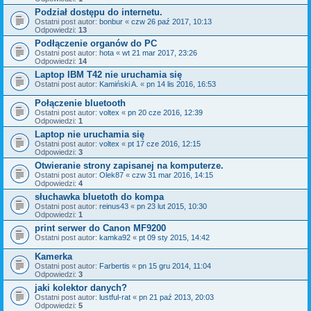
Podział dostępu do internetu.
Ostatni post autor:
bonbur
«
czw 26 paź 2017, 10:13
Odpowiedzi:
13
Podłączenie organów do PC
Ostatni post autor:
hota
«
wt 21 mar 2017, 23:26
Odpowiedzi:
14
Laptop IBM T42 nie uruchamia się
Ostatni post autor:
Kamiński A.
«
pn 14 lis 2016, 16:53
Połączenie bluetooth
Ostatni post autor:
voltex
«
pn 20 cze 2016, 12:39
Odpowiedzi:
1
Laptop nie uruchamia się
Ostatni post autor:
voltex
«
pt 17 cze 2016, 12:15
Odpowiedzi:
3
Otwieranie strony zapisanej na komputerze.
Ostatni post autor:
Olek87
«
czw 31 mar 2016, 14:15
Odpowiedzi:
4
słuchawka bluetoth do kompa
Ostatni post autor:
reinus43
«
pn 23 lut 2015, 10:30
Odpowiedzi:
1
print serwer do Canon MF9200
Ostatni post autor:
kamka92
«
pt 09 sty 2015, 14:42
Kamerka
Ostatni post autor:
Farbertis
«
pn 15 gru 2014, 11:04
Odpowiedzi:
3
jaki kolektor danych?
Ostatni post autor:
lustful-rat
«
pn 21 paź 2013, 20:03
Odpowiedzi:
5