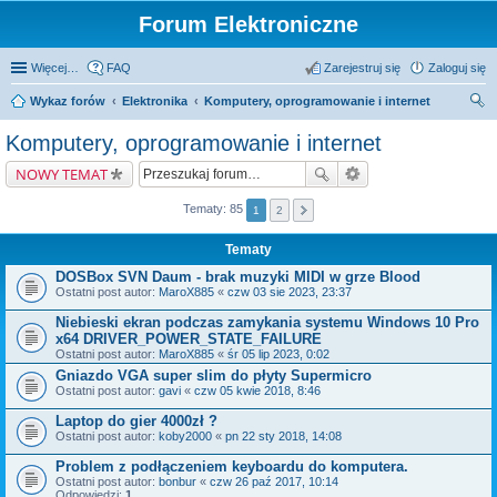
Forum Elektroniczne
Więcej…
FAQ
Zarejestruj się
Zaloguj się
Wykaz forów
Elektronika
Komputery, oprogramowanie i internet
zu
Komputery, oprogramowanie i internet
kaj
NOWY TEMAT
Tematy: 85
1
2
Tematy
DOSBox SVN Daum - brak muzyki MIDI w grze Blood
Ostatni post autor:
MaroX885
«
czw 03 sie 2023, 23:37
Niebieski ekran podczas zamykania systemu Windows 10 Pro
x64 DRIVER_POWER_STATE_FAILURE
Ostatni post autor:
MaroX885
«
śr 05 lip 2023, 0:02
Gniazdo VGA super slim do płyty Supermicro
Ostatni post autor:
gavi
«
czw 05 kwie 2018, 8:46
Laptop do gier 4000zł ?
Ostatni post autor:
koby2000
«
pn 22 sty 2018, 14:08
Problem z podłączeniem keyboardu do komputera.
Ostatni post autor:
bonbur
«
czw 26 paź 2017, 10:14
Odpowiedzi:
1