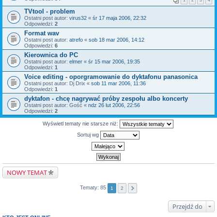
1
2
3
4
TVtool - problem
Ostatni post autor:
virus32
«
śr 17 maja 2006, 22:32
Odpowiedzi:
2
Format wav
Ostatni post autor:
atrefo
«
sob 18 mar 2006, 14:12
Odpowiedzi:
6
Kierownica do PC
Ostatni post autor:
elmer
«
śr 15 mar 2006, 19:35
Odpowiedzi:
1
Voice editing - oporgramowanie do dyktafonu panasonica
Ostatni post autor:
Dj Drix
«
sob 11 mar 2006, 11:36
Odpowiedzi:
1
dyktafon - chcę nagrywać próby zespołu albo koncerty
Ostatni post autor:
Gość
«
ndz 26 lut 2006, 22:56
Odpowiedzi:
2
Wyświetl tematy nie starsze niż:
Sortuj wg
NOWY TEMAT
Tematy: 85
1
2
Przejdź do