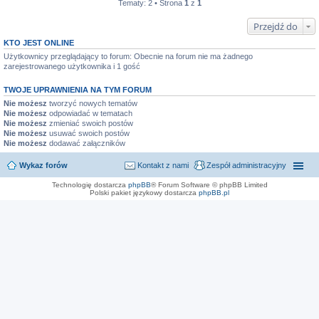
Tematy: 2 • Strona
1
z
1
Przejdź do
KTO JEST ONLINE
Użytkownicy przeglądający to forum: Obecnie na forum nie ma żadnego
zarejestrowanego użytkownika i 1 gość
TWOJE UPRAWNIENIA NA TYM FORUM
Nie możesz
tworzyć nowych tematów
Nie możesz
odpowiadać w tematach
Nie możesz
zmieniać swoich postów
Nie możesz
usuwać swoich postów
Nie możesz
dodawać załączników
Wykaz forów
Kontakt z nami
Zespół administracyjny
Technologię dostarcza
phpBB
® Forum Software © phpBB Limited
Polski pakiet językowy dostarcza
phpBB.pl