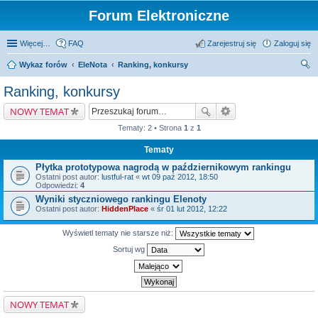
Forum Elektroniczne
Więcej…
FAQ
Zarejestruj się
Zaloguj się
Wykaz forów
EleNota
Ranking, konkursy
zu
Ranking, konkursy
kaj
NOWY TEMAT
Tematy: 2 • Strona
1
z
1
Tematy
Płytka prototypowa nagrodą w październikowym rankingu
Ostatni post autor:
lustful-rat
«
wt 09 paź 2012, 18:50
Odpowiedzi:
4
Wyniki styczniowego rankingu Elenoty
Ostatni post autor:
HiddenPlace
«
śr 01 lut 2012, 12:22
Wyświetl tematy nie starsze niż:
Sortuj wg
NOWY TEMAT