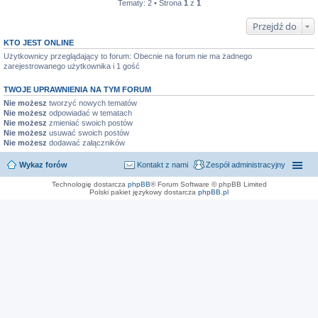
Tematy: 2 • Strona
1
z
1
Przejdź do
KTO JEST ONLINE
Użytkownicy przeglądający to forum: Obecnie na forum nie ma żadnego
zarejestrowanego użytkownika i 1 gość
TWOJE UPRAWNIENIA NA TYM FORUM
Nie możesz
tworzyć nowych tematów
Nie możesz
odpowiadać w tematach
Nie możesz
zmieniać swoich postów
Nie możesz
usuwać swoich postów
Nie możesz
dodawać załączników
Wykaz forów
Kontakt z nami
Zespół administracyjny
Technologię dostarcza
phpBB
® Forum Software © phpBB Limited
Polski pakiet językowy dostarcza
phpBB.pl