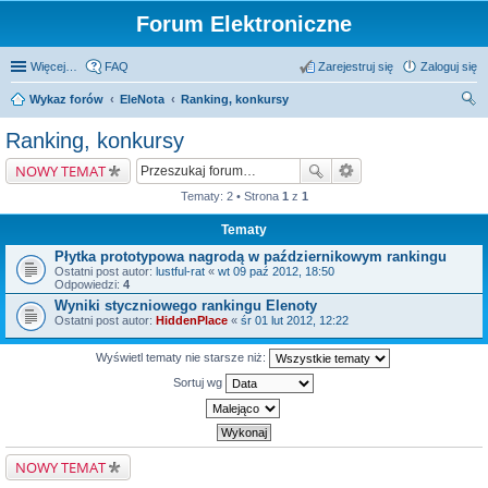
Forum Elektroniczne
Więcej…
FAQ
Zarejestruj się
Zaloguj się
Wykaz forów
EleNota
Ranking, konkursy
zu
Ranking, konkursy
kaj
NOWY TEMAT
Tematy: 2 • Strona
1
z
1
Tematy
Płytka prototypowa nagrodą w październikowym rankingu
Ostatni post autor:
lustful-rat
«
wt 09 paź 2012, 18:50
Odpowiedzi:
4
Wyniki styczniowego rankingu Elenoty
Ostatni post autor:
HiddenPlace
«
śr 01 lut 2012, 12:22
Wyświetl tematy nie starsze niż:
Sortuj wg
NOWY TEMAT