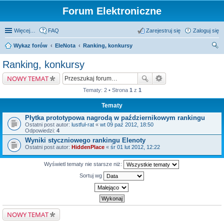
Forum Elektroniczne
Więcej…
FAQ
Zarejestruj się
Zaloguj się
Wykaz forów
EleNota
Ranking, konkursy
zu
Ranking, konkursy
kaj
NOWY TEMAT
Tematy: 2 • Strona
1
z
1
Tematy
Płytka prototypowa nagrodą w październikowym rankingu
Ostatni post autor:
lustful-rat
«
wt 09 paź 2012, 18:50
Odpowiedzi:
4
Wyniki styczniowego rankingu Elenoty
Ostatni post autor:
HiddenPlace
«
śr 01 lut 2012, 12:22
Wyświetl tematy nie starsze niż:
Sortuj wg
NOWY TEMAT