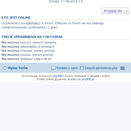
Tematy: 2 • Strona
1
z
1
Przejdź do
KTO JEST ONLINE
Użytkownicy przeglądający to forum: Obecnie na forum nie ma żadnego
zarejestrowanego użytkownika i 1 gość
TWOJE UPRAWNIENIA NA TYM FORUM
Nie możesz
tworzyć nowych tematów
Nie możesz
odpowiadać w tematach
Nie możesz
zmieniać swoich postów
Nie możesz
usuwać swoich postów
Nie możesz
dodawać załączników
Wykaz forów
Kontakt z nami
Zespół administracyjny
Technologię dostarcza
phpBB
® Forum Software © phpBB Limited
Polski pakiet językowy dostarcza
phpBB.pl