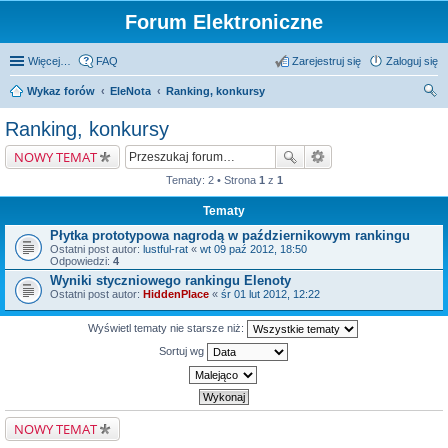
Forum Elektroniczne
Więcej…
FAQ
Zarejestruj się
Zaloguj się
Wykaz forów
EleNota
Ranking, konkursy
zu
Ranking, konkursy
kaj
NOWY TEMAT
Tematy: 2 • Strona
1
z
1
Tematy
Płytka prototypowa nagrodą w październikowym rankingu
Ostatni post autor:
lustful-rat
«
wt 09 paź 2012, 18:50
Odpowiedzi:
4
Wyniki styczniowego rankingu Elenoty
Ostatni post autor:
HiddenPlace
«
śr 01 lut 2012, 12:22
Wyświetl tematy nie starsze niż:
Sortuj wg
NOWY TEMAT