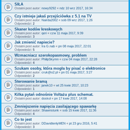
SIŁA
Ostatni post autor:
nowy9292
«
ndz 10 wrz 2017, 16:34
Czy istnieje jakaś przejściówka z 5.1 na TV
Ostatni post autor:
Nairda2002
«
sob 09 wrz 2017, 1:26
Odpowiedzi:
2
Skaner kodów kreskowych
Ostatni post autor:
qeri
«
czw 11 maja 2017, 9:39
Odpowiedzi:
3
Jak zmienić napiecie?
Ostatni post autor:
Ira G.nab
«
pn 08 maja 2017, 22:01
Odpowiedzi:
5
Wzmacniacz szerokopasmowy, problem
Ostatni post autor:
PhilipSkymn
«
czw 04 maja 2017, 22:28
Odpowiedzi:
4
Szukam osoby, która mogła by pisać o elektronice
Ostatni post autor:
cruk@o2.pl
«
pn 01 maja 2017, 3:27
Odpowiedzi:
2
Sterowanie bramą
Ostatni post autor:
janek10
«
wt 25 kwie 2017, 10:23
Odpowiedzi:
1
Kilka pytań odnośnie Voltażu plus schemat.
Ostatni post autor:
doskol
«
pn 17 kwie 2017, 14:08
Zmniejszenie napięcia zasilającego spawarkę
Ostatni post autor:
Shawnstunk
«
sob 15 kwie 2017, 11:36
Odpowiedzi:
4
Co to jest
Ostatni post autor:
DDavidtenlyMEN
«
pt 23 gru 2016, 5:41
Odpowiedzi:
3