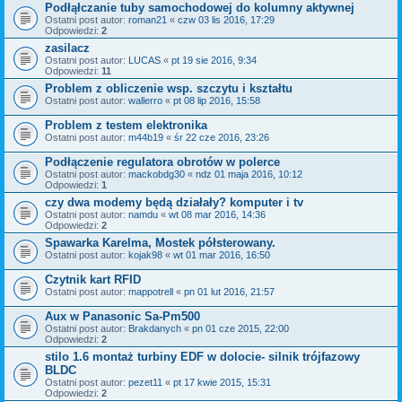
Podłąłczanie tuby samochodowej do kolumny aktywnej
Ostatni post autor:
roman21
«
czw 03 lis 2016, 17:29
Odpowiedzi:
2
zasilacz
Ostatni post autor:
LUCAS
«
pt 19 sie 2016, 9:34
Odpowiedzi:
11
Problem z obliczenie wsp. szczytu i kształtu
Ostatni post autor:
wallerro
«
pt 08 lip 2016, 15:58
Problem z testem elektronika
Ostatni post autor:
m44b19
«
śr 22 cze 2016, 23:26
Podłączenie regulatora obrotów w polerce
Ostatni post autor:
mackobdg30
«
ndz 01 maja 2016, 10:12
Odpowiedzi:
1
czy dwa modemy będą działały? komputer i tv
Ostatni post autor:
namdu
«
wt 08 mar 2016, 14:36
Odpowiedzi:
2
Spawarka Karelma, Mostek półsterowany.
Ostatni post autor:
kojak98
«
wt 01 mar 2016, 16:50
Czytnik kart RFID
Ostatni post autor:
mappotrell
«
pn 01 lut 2016, 21:57
Aux w Panasonic Sa-Pm500
Ostatni post autor:
Brakdanych
«
pn 01 cze 2015, 22:00
Odpowiedzi:
2
stilo 1.6 montaż turbiny EDF w dolocie- silnik trójfazowy
BLDC
Ostatni post autor:
pezet11
«
pt 17 kwie 2015, 15:31
Odpowiedzi:
2