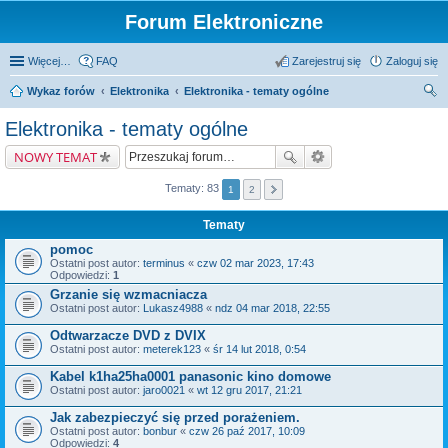
Forum Elektroniczne
Więcej…
FAQ
Zarejestruj się
Zaloguj się
Wykaz forów
Elektronika
Elektronika - tematy ogólne
zu
Elektronika - tematy ogólne
kaj
NOWY TEMAT
Tematy: 83
1
2
Tematy
pomoc
Ostatni post autor:
terminus
«
czw 02 mar 2023, 17:43
Odpowiedzi:
1
Grzanie się wzmacniacza
Ostatni post autor:
Lukasz4988
«
ndz 04 mar 2018, 22:55
Odtwarzacze DVD z DVIX
Ostatni post autor:
meterek123
«
śr 14 lut 2018, 0:54
Kabel k1ha25ha0001 panasonic kino domowe
Ostatni post autor:
jaro0021
«
wt 12 gru 2017, 21:21
Jak zabezpieczyć się przed porażeniem.
Ostatni post autor:
bonbur
«
czw 26 paź 2017, 10:09
Odpowiedzi:
4