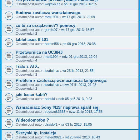
Ostatni post autor:
wojtekk77
«
pn 30 gru 2013, 16:15
Budowa zasilacza warsztatowego.
Ostatni post autor:
mati1904
«
wt 17 gru 2013, 22:09
co to za urządzenie?? pomocy
Ostatni post autor:
gumis07
«
wt 17 gru 2013, 15:57
Odpowiedzi:
2
tablet asus tf 101
Ostatni post autor:
bartix456
«
pn 09 gru 2013, 20:38
Przetwornica na UC3843
Ostatni post autor:
mati1904
«
ndz 01 gru 2013, 22:04
Odpowiedzi:
4
Trafo z ATX.
Ostatni post autor:
lustful-rat
«
wt 26 lis 2013, 21:55
Odpowiedzi:
1
Problem z czułością wzmacniacza lampowego.
Ostatni post autor:
lustful-rat
«
czw 07 lis 2013, 21:28
Odpowiedzi:
1
jaki tester kabli?
Ostatni post autor:
babuki
«
sob 05 paź 2013, 0:23
Wzmacniacz Sony f419r naprawa spalił się
Ostatni post autor:
zbyszek3353
«
czw 11 lip 2013, 17:58
Wideodomofon ?
Ostatni post autor:
davidof1
«
śr 03 lip 2013, 15:05
Skrzynki tp, instalcja
Ostatni post autor:
mateo9921
«
wt 23 kwie 2013, 18:43