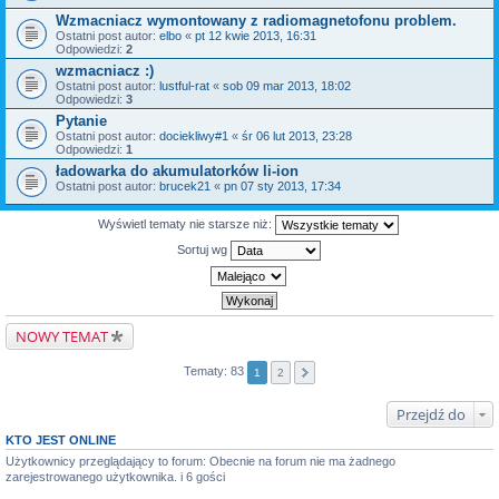
Wzmacniacz wymontowany z radiomagnetofonu problem.
Ostatni post autor:
elbo
«
pt 12 kwie 2013, 16:31
Odpowiedzi:
2
wzmacniacz :)
Ostatni post autor:
lustful-rat
«
sob 09 mar 2013, 18:02
Odpowiedzi:
3
Pytanie
Ostatni post autor:
dociekliwy#1
«
śr 06 lut 2013, 23:28
Odpowiedzi:
1
ładowarka do akumulatorków li-ion
Ostatni post autor:
brucek21
«
pn 07 sty 2013, 17:34
Wyświetl tematy nie starsze niż:
Sortuj wg
NOWY TEMAT
Tematy: 83
1
2
Przejdź do
KTO JEST ONLINE
Użytkownicy przeglądający to forum: Obecnie na forum nie ma żadnego
zarejestrowanego użytkownika. i 6 gości