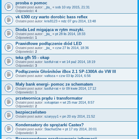
prosba o pomoc
Ostatni post autor:
_jta_
«
sob 10 sty 2015, 21:31
Odpowiedzi:
4
vk 6300 czy warto dorobic bass reflex
Ostatni post autor:
kris8123
«
ndz 07 gru 2014, 13:48
Dioda Led migająca w rytm muzyki.
Ostatni post autor:
_jta_
«
pt 28 lis 2014, 18:33
Odpowiedzi:
1
Prawidłowe podłączenie diód LED
Ostatni post autor:
_jta_
«
czw 27 lis 2014, 18:36
Odpowiedzi:
2
teka gfh 55 - okap
Ostatni post autor:
lustful-rat
«
wt 14 paź 2014, 18:19
Odpowiedzi:
3
Podłączenie Głośników iBox 2.1 SP-1300A do VW III
Ostatni post autor:
vafioza
«
czw 03 lip 2014, 6:56
Mały bank energi- pomoc ze schematem
Ostatni post autor:
lustful-rat
«
śr 09 kwie 2014, 17:12
Odpowiedzi:
1
przetwornica prądu i transformator
Ostatni post autor:
xxkajetan
«
wt 25 mar 2014, 8:57
Odpowiedzi:
2
bezpieczeństwo
Ostatni post autor:
szaryyy1
«
pn 20 sty 2014, 21:52
Kondensatory do sprężarki Castex?
Ostatni post autor:
Stachut1he
«
pt 17 sty 2014, 20:01
Odpowiedzi:
3
Bezprzewodowe przekazywanie informacji