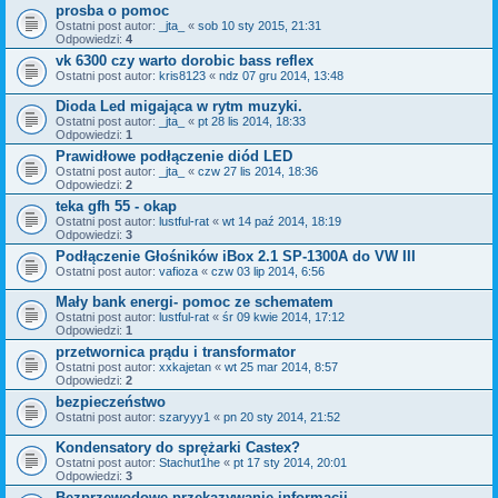
prosba o pomoc
Ostatni post autor:
_jta_
«
sob 10 sty 2015, 21:31
Odpowiedzi:
4
vk 6300 czy warto dorobic bass reflex
Ostatni post autor:
kris8123
«
ndz 07 gru 2014, 13:48
Dioda Led migająca w rytm muzyki.
Ostatni post autor:
_jta_
«
pt 28 lis 2014, 18:33
Odpowiedzi:
1
Prawidłowe podłączenie diód LED
Ostatni post autor:
_jta_
«
czw 27 lis 2014, 18:36
Odpowiedzi:
2
teka gfh 55 - okap
Ostatni post autor:
lustful-rat
«
wt 14 paź 2014, 18:19
Odpowiedzi:
3
Podłączenie Głośników iBox 2.1 SP-1300A do VW III
Ostatni post autor:
vafioza
«
czw 03 lip 2014, 6:56
Mały bank energi- pomoc ze schematem
Ostatni post autor:
lustful-rat
«
śr 09 kwie 2014, 17:12
Odpowiedzi:
1
przetwornica prądu i transformator
Ostatni post autor:
xxkajetan
«
wt 25 mar 2014, 8:57
Odpowiedzi:
2
bezpieczeństwo
Ostatni post autor:
szaryyy1
«
pn 20 sty 2014, 21:52
Kondensatory do sprężarki Castex?
Ostatni post autor:
Stachut1he
«
pt 17 sty 2014, 20:01
Odpowiedzi:
3
Bezprzewodowe przekazywanie informacji