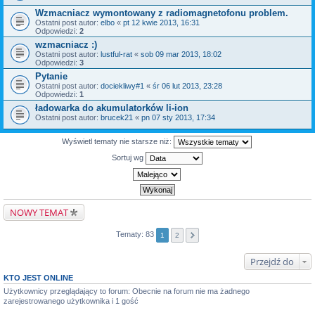
Wzmacniacz wymontowany z radiomagnetofonu problem.
Ostatni post autor:
elbo
«
pt 12 kwie 2013, 16:31
Odpowiedzi:
2
wzmacniacz :)
Ostatni post autor:
lustful-rat
«
sob 09 mar 2013, 18:02
Odpowiedzi:
3
Pytanie
Ostatni post autor:
dociekliwy#1
«
śr 06 lut 2013, 23:28
Odpowiedzi:
1
ładowarka do akumulatorków li-ion
Ostatni post autor:
brucek21
«
pn 07 sty 2013, 17:34
Wyświetl tematy nie starsze niż:
Sortuj wg
NOWY TEMAT
Tematy: 83
1
2
Przejdź do
KTO JEST ONLINE
Użytkownicy przeglądający to forum: Obecnie na forum nie ma żadnego
zarejestrowanego użytkownika i 1 gość