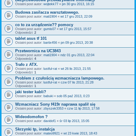
Ostatni post autor:
wojtekk77
«
pn 30 gru 2013, 16:15
Budowa zasilacza warsztatowego.
Ostatni post autor:
mati1904
«
wt 17 gru 2013, 22:09
co to za urządzenie?? pomocy
Ostatni post autor:
gumis07
«
wt 17 gru 2013, 15:57
Odpowiedzi:
2
tablet asus tf 101
Ostatni post autor:
bartix456
«
pn 09 gru 2013, 20:38
Przetwornica na UC3843
Ostatni post autor:
mati1904
«
ndz 01 gru 2013, 22:04
Odpowiedzi:
4
Trafo z ATX.
Ostatni post autor:
lustful-rat
«
wt 26 lis 2013, 21:55
Odpowiedzi:
1
Problem z czułością wzmacniacza lampowego.
Ostatni post autor:
lustful-rat
«
czw 07 lis 2013, 21:28
Odpowiedzi:
1
jaki tester kabli?
Ostatni post autor:
babuki
«
sob 05 paź 2013, 0:23
Wzmacniacz Sony f419r naprawa spalił się
Ostatni post autor:
zbyszek3353
«
czw 11 lip 2013, 17:58
Wideodomofon ?
Ostatni post autor:
davidof1
«
śr 03 lip 2013, 15:05
Skrzynki tp, instalcja
Ostatni post autor:
mateo9921
«
wt 23 kwie 2013, 18:43