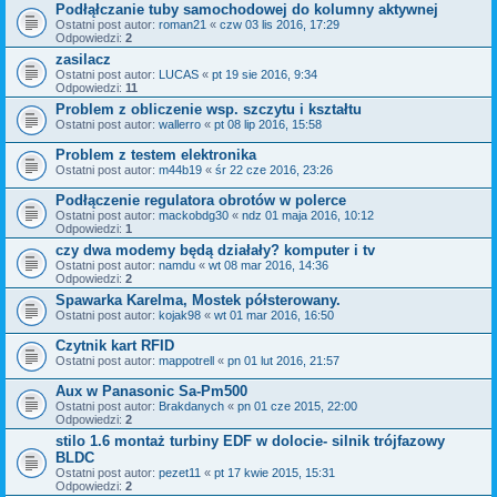
Podłąłczanie tuby samochodowej do kolumny aktywnej
Ostatni post autor:
roman21
«
czw 03 lis 2016, 17:29
Odpowiedzi:
2
zasilacz
Ostatni post autor:
LUCAS
«
pt 19 sie 2016, 9:34
Odpowiedzi:
11
Problem z obliczenie wsp. szczytu i kształtu
Ostatni post autor:
wallerro
«
pt 08 lip 2016, 15:58
Problem z testem elektronika
Ostatni post autor:
m44b19
«
śr 22 cze 2016, 23:26
Podłączenie regulatora obrotów w polerce
Ostatni post autor:
mackobdg30
«
ndz 01 maja 2016, 10:12
Odpowiedzi:
1
czy dwa modemy będą działały? komputer i tv
Ostatni post autor:
namdu
«
wt 08 mar 2016, 14:36
Odpowiedzi:
2
Spawarka Karelma, Mostek półsterowany.
Ostatni post autor:
kojak98
«
wt 01 mar 2016, 16:50
Czytnik kart RFID
Ostatni post autor:
mappotrell
«
pn 01 lut 2016, 21:57
Aux w Panasonic Sa-Pm500
Ostatni post autor:
Brakdanych
«
pn 01 cze 2015, 22:00
Odpowiedzi:
2
stilo 1.6 montaż turbiny EDF w dolocie- silnik trójfazowy
BLDC
Ostatni post autor:
pezet11
«
pt 17 kwie 2015, 15:31
Odpowiedzi:
2