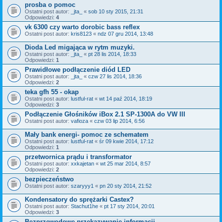
prosba o pomoc
Ostatni post autor:
_jta_
«
sob 10 sty 2015, 21:31
Odpowiedzi:
4
vk 6300 czy warto dorobic bass reflex
Ostatni post autor:
kris8123
«
ndz 07 gru 2014, 13:48
Dioda Led migająca w rytm muzyki.
Ostatni post autor:
_jta_
«
pt 28 lis 2014, 18:33
Odpowiedzi:
1
Prawidłowe podłączenie diód LED
Ostatni post autor:
_jta_
«
czw 27 lis 2014, 18:36
Odpowiedzi:
2
teka gfh 55 - okap
Ostatni post autor:
lustful-rat
«
wt 14 paź 2014, 18:19
Odpowiedzi:
3
Podłączenie Głośników iBox 2.1 SP-1300A do VW III
Ostatni post autor:
vafioza
«
czw 03 lip 2014, 6:56
Mały bank energi- pomoc ze schematem
Ostatni post autor:
lustful-rat
«
śr 09 kwie 2014, 17:12
Odpowiedzi:
1
przetwornica prądu i transformator
Ostatni post autor:
xxkajetan
«
wt 25 mar 2014, 8:57
Odpowiedzi:
2
bezpieczeństwo
Ostatni post autor:
szaryyy1
«
pn 20 sty 2014, 21:52
Kondensatory do sprężarki Castex?
Ostatni post autor:
Stachut1he
«
pt 17 sty 2014, 20:01
Odpowiedzi:
3
Bezprzewodowe przekazywanie informacji