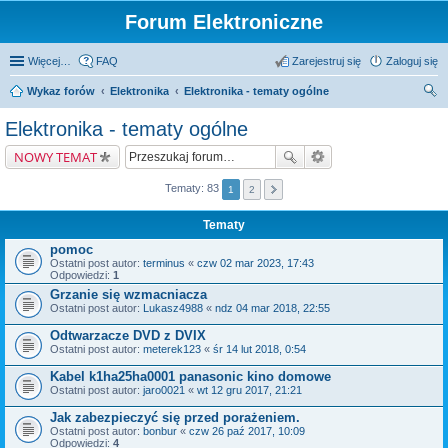
Forum Elektroniczne
Więcej…
FAQ
Zarejestruj się
Zaloguj się
Wykaz forów
Elektronika
Elektronika - tematy ogólne
zu
Elektronika - tematy ogólne
kaj
NOWY TEMAT
Tematy: 83
1
2
Tematy
pomoc
Ostatni post autor:
terminus
«
czw 02 mar 2023, 17:43
Odpowiedzi:
1
Grzanie się wzmacniacza
Ostatni post autor:
Lukasz4988
«
ndz 04 mar 2018, 22:55
Odtwarzacze DVD z DVIX
Ostatni post autor:
meterek123
«
śr 14 lut 2018, 0:54
Kabel k1ha25ha0001 panasonic kino domowe
Ostatni post autor:
jaro0021
«
wt 12 gru 2017, 21:21
Jak zabezpieczyć się przed porażeniem.
Ostatni post autor:
bonbur
«
czw 26 paź 2017, 10:09
Odpowiedzi:
4