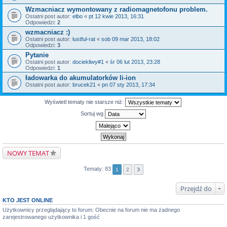
Wzmacniacz wymontowany z radiomagnetofonu problem.
Ostatni post autor:
elbo
«
pt 12 kwie 2013, 16:31
Odpowiedzi:
2
wzmacniacz :)
Ostatni post autor:
lustful-rat
«
sob 09 mar 2013, 18:02
Odpowiedzi:
3
Pytanie
Ostatni post autor:
dociekliwy#1
«
śr 06 lut 2013, 23:28
Odpowiedzi:
1
ładowarka do akumulatorków li-ion
Ostatni post autor:
brucek21
«
pn 07 sty 2013, 17:34
Wyświetl tematy nie starsze niż:
Sortuj wg
NOWY TEMAT
Tematy: 83
1
2
Przejdź do
KTO JEST ONLINE
Użytkownicy przeglądający to forum: Obecnie na forum nie ma żadnego
zarejestrowanego użytkownika i 1 gość