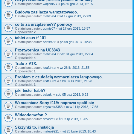
Ostatni post autor:
wojtekk77
«
pn 30 gru 2013, 16:15
Budowa zasilacza warsztatowego.
Ostatni post autor:
mati1904
«
wt 17 gru 2013, 22:09
co to za urządzenie?? pomocy
Ostatni post autor:
gumis07
«
wt 17 gru 2013, 15:57
Odpowiedzi:
2
tablet asus tf 101
Ostatni post autor:
bartix456
«
pn 09 gru 2013, 20:38
Przetwornica na UC3843
Ostatni post autor:
mati1904
«
ndz 01 gru 2013, 22:04
Odpowiedzi:
4
Trafo z ATX.
Ostatni post autor:
lustful-rat
«
wt 26 lis 2013, 21:55
Odpowiedzi:
1
Problem z czułością wzmacniacza lampowego.
Ostatni post autor:
lustful-rat
«
czw 07 lis 2013, 21:28
Odpowiedzi:
1
jaki tester kabli?
Ostatni post autor:
babuki
«
sob 05 paź 2013, 0:23
Wzmacniacz Sony f419r naprawa spalił się
Ostatni post autor:
zbyszek3353
«
czw 11 lip 2013, 17:58
Wideodomofon ?
Ostatni post autor:
davidof1
«
śr 03 lip 2013, 15:05
Skrzynki tp, instalcja
Ostatni post autor:
mateo9921
«
wt 23 kwie 2013, 18:43