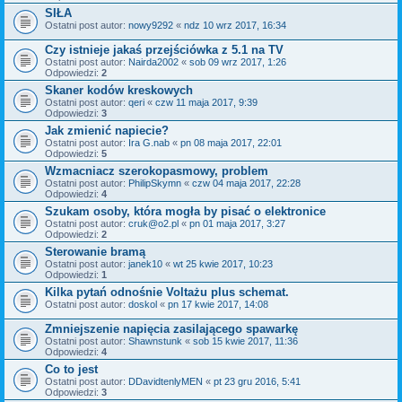
SIŁA
Ostatni post autor:
nowy9292
«
ndz 10 wrz 2017, 16:34
Czy istnieje jakaś przejściówka z 5.1 na TV
Ostatni post autor:
Nairda2002
«
sob 09 wrz 2017, 1:26
Odpowiedzi:
2
Skaner kodów kreskowych
Ostatni post autor:
qeri
«
czw 11 maja 2017, 9:39
Odpowiedzi:
3
Jak zmienić napiecie?
Ostatni post autor:
Ira G.nab
«
pn 08 maja 2017, 22:01
Odpowiedzi:
5
Wzmacniacz szerokopasmowy, problem
Ostatni post autor:
PhilipSkymn
«
czw 04 maja 2017, 22:28
Odpowiedzi:
4
Szukam osoby, która mogła by pisać o elektronice
Ostatni post autor:
cruk@o2.pl
«
pn 01 maja 2017, 3:27
Odpowiedzi:
2
Sterowanie bramą
Ostatni post autor:
janek10
«
wt 25 kwie 2017, 10:23
Odpowiedzi:
1
Kilka pytań odnośnie Voltażu plus schemat.
Ostatni post autor:
doskol
«
pn 17 kwie 2017, 14:08
Zmniejszenie napięcia zasilającego spawarkę
Ostatni post autor:
Shawnstunk
«
sob 15 kwie 2017, 11:36
Odpowiedzi:
4
Co to jest
Ostatni post autor:
DDavidtenlyMEN
«
pt 23 gru 2016, 5:41
Odpowiedzi:
3