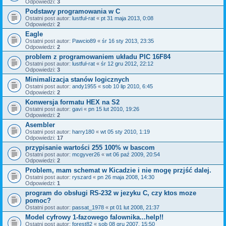
Odpowiedzi:
3
Podstawy programowania w C
Ostatni post autor:
lustful-rat
«
pt 31 maja 2013, 0:08
Odpowiedzi:
2
Eagle
Ostatni post autor:
Pawcio89
«
śr 16 sty 2013, 23:35
Odpowiedzi:
2
problem z programowaniem układu PIC 16F84
Ostatni post autor:
lustful-rat
«
śr 12 gru 2012, 22:12
Odpowiedzi:
3
Minimalizacja stanów logicznych
Ostatni post autor:
andy1955
«
sob 10 lip 2010, 6:45
Odpowiedzi:
2
Konwersja formatu HEX na S2
Ostatni post autor:
gavi
«
pn 15 lut 2010, 19:26
Odpowiedzi:
2
Asembler
Ostatni post autor:
harry180
«
wt 05 sty 2010, 1:19
Odpowiedzi:
17
przypisanie wartości 255 100% w bascom
Ostatni post autor:
mcgyver26
«
wt 06 paź 2009, 20:54
Odpowiedzi:
2
Problem, mam schemat w Kicadzie i nie mogę przjść dalej.
Ostatni post autor:
ryszard
«
pn 26 maja 2008, 14:30
Odpowiedzi:
1
program do obsługi RS-232 w jezyku C, czy ktos moze
pomoc?
Ostatni post autor:
passat_1978
«
pt 01 lut 2008, 21:37
Model cyfrowy 1-fazowego falownika...help!!
Ostatni post autor:
forest82
«
sob 08 gru 2007, 15:50