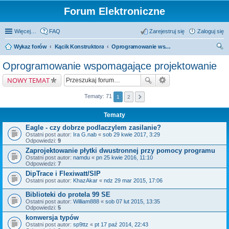
Forum Elektroniczne
Więcej…
FAQ
Zarejestruj się
Zaloguj się
Wykaz forów
Kącik Konstruktora
Oprogramowanie wspomagające projektowanie
zu
Oprogramowanie wspomagające projektowanie
kaj
NOWY TEMAT
Tematy: 71
1
2
Tematy
Eagle - czy dobrze podlaczylem zasilanie?
Ostatni post autor:
Ira G.nab
«
sob 29 kwie 2017, 3:29
Odpowiedzi:
9
Zaprojektowanie płytki dwustronnej przy pomocy programu
Ostatni post autor:
namdu
«
pn 25 kwie 2016, 11:10
Odpowiedzi:
7
DipTrace i Flexiwatt/SIP
Ostatni post autor:
KhazAkar
«
ndz 29 mar 2015, 17:06
Biblioteki do protela 99 SE
Ostatni post autor:
William888
«
sob 07 lut 2015, 13:35
Odpowiedzi:
5
konwersja typów
Ostatni post autor:
sp9ttz
«
pt 17 paź 2014, 22:43