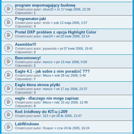
program wspomagający budowę
Ostatni post autor:
virus32
«
śr 17 maja 2006, 22:39
Odpowiedzi:
1
Programator-jaki
Ostatni post autor:
brelo
«
sob 13 maja 2006, 2:07
Odpowiedzi:
3
Protel DXP problem z opcja Highlight Color
Ostatni post autor:
stan24
«
wt 25 kwie 2006, 23:14
Asembler!!!
Ostatni post autor:
jopawoda
«
pt 07 kwie 2006, 19:41
Odpowiedzi:
2
Bascomowcy!
Ostatni post autor:
movzx
«
pn 13 mar 2006, 0:59
Odpowiedzi:
1
Eagle 4.1 - jak sobie z nim poradzić ???
Ostatni post autor:
Meza
«
sob 28 sty 2006, 0:46
Odpowiedzi:
7
Eagle ktora strona plytki
Ostatni post autor:
movzx
«
wt 17 sty 2006, 23:37
Odpowiedzi:
3
eagle - dlaczego nie moge zapisac
Ostatni post autor:
Meza
«
ndz 15 sty 2006, 12:48
Odpowiedzi:
6
Kod źródłowy do KIT-u j-209
Ostatni post autor:
313
«
pn 28 lis 2005, 13:47
LabWindows
Ostatni post autor:
Reaper
«
czw 24 lis 2005, 16:24