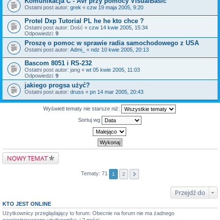
Komunikacja C - Avr przy pomocy VisualBasic
Ostatni post autor:
grek
«
czw 19 maja 2005, 9:20
Protel Dxp Tutorial PL he he kto chce ?
Ostatni post autor:
Dość
«
czw 14 kwie 2005, 15:34
Odpowiedzi:
9
Proszę o pomoc w sprawie radia samochodowego z USA
Ostatni post autor:
Admi_
«
ndz 10 kwie 2005, 20:13
Bascom 8051 i RS-232
Ostatni post autor:
jang
«
wt 05 kwie 2005, 11:03
Odpowiedzi:
9
jakiego progsa użyć?
Ostatni post autor:
druss
«
pn 14 mar 2005, 20:43
Wyświetl tematy nie starsze niż:
Sortuj wg
NOWY TEMAT
Tematy: 71
1
2
Przejdź do
KTO JEST ONLINE
Użytkownicy przeglądający to forum: Obecnie na forum nie ma żadnego