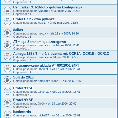
Odpowiedzi:
1
Centralka CCT-1668 S gotowa konfiguracja
Ostatni post autor:
ryszard
«
śr 30 maja 2007, 10:32
Odpowiedzi:
1
Protel DXP - dwa pytanka
Ostatni post autor:
wujo17
«
śr 07 mar 2007, 23:59
dallas
Ostatni post autor:
movzx
«
ndz 21 sty 2007, 14:16
Odpowiedzi:
3
ATmega 8 transmisja szeregowa
Ostatni post autor:
movzx
«
czw 14 gru 2006, 12:42
Odpowiedzi:
4
Atmega 128 i Timer1 z trzema rej. OCR1A, OCR1B i OCR1C
Ostatni post autor:
movzx
«
śr 04 paź 2006, 14:55
Odpowiedzi:
3
programowanie ukladu AT 89C2051-24PI
Ostatni post autor:
DANThE
«
wt 12 wrz 2006, 20:44
Odpowiedzi:
4
Soft do 2818
Ostatni post autor:
Kamikaze
«
sob 19 sie 2006, 19:59
Protel 99 SE
Ostatni post autor:
danio_ac
«
sob 22 lip 2006, 13:41
Odpowiedzi:
2
Protel 99 SE
Ostatni post autor:
Gość
«
pn 19 cze 2006, 20:00
Odpowiedzi:
4
basiccards
Ostatni post autor:
michal17
«
wt 06 cze 2006, 22:09