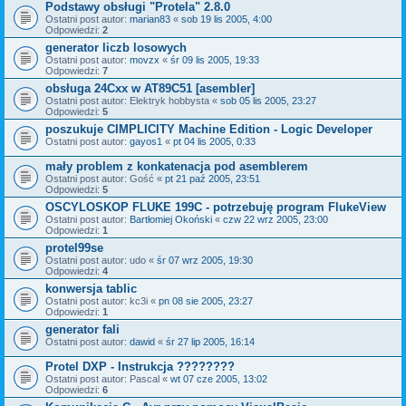
Podstawy obsługi "Protela" 2.8.0
Ostatni post autor:
marian83
«
sob 19 lis 2005, 4:00
Odpowiedzi:
2
generator liczb losowych
Ostatni post autor:
movzx
«
śr 09 lis 2005, 19:33
Odpowiedzi:
7
obsługa 24Cxx w AT89C51 [asembler]
Ostatni post autor:
Elektryk hobbysta
«
sob 05 lis 2005, 23:27
Odpowiedzi:
5
poszukuje CIMPLICITY Machine Edition - Logic Developer
Ostatni post autor:
gayos1
«
pt 04 lis 2005, 0:33
mały problem z konkatenacja pod asemblerem
Ostatni post autor:
Gość
«
pt 21 paź 2005, 23:51
Odpowiedzi:
5
OSCYLOSKOP FLUKE 199C - potrzebuję program FlukeView
Ostatni post autor:
Bartłomiej Okoński
«
czw 22 wrz 2005, 23:00
Odpowiedzi:
1
protel99se
Ostatni post autor:
udo
«
śr 07 wrz 2005, 19:30
Odpowiedzi:
4
konwersja tablic
Ostatni post autor:
kc3i
«
pn 08 sie 2005, 23:27
Odpowiedzi:
1
generator fali
Ostatni post autor:
dawid
«
śr 27 lip 2005, 16:14
Protel DXP - Instrukcja ????????
Ostatni post autor:
Pascal
«
wt 07 cze 2005, 13:02
Odpowiedzi:
6