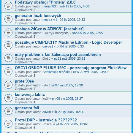
Podstawy obsługi "Protela" 2.8.0
Ostatni post autor:
marian83
«
sob 19 lis 2005, 4:00
Odpowiedzi:
2
generator liczb losowych
Ostatni post autor:
movzx
«
śr 09 lis 2005, 19:33
Odpowiedzi:
7
obsługa 24Cxx w AT89C51 [asembler]
Ostatni post autor:
Elektryk hobbysta
«
sob 05 lis 2005, 23:27
Odpowiedzi:
5
poszukuje CIMPLICITY Machine Edition - Logic Developer
Ostatni post autor:
gayos1
«
pt 04 lis 2005, 0:33
mały problem z konkatenacja pod asemblerem
Ostatni post autor:
Gość
«
pt 21 paź 2005, 23:51
Odpowiedzi:
5
OSCYLOSKOP FLUKE 199C - potrzebuję program FlukeView
Ostatni post autor:
Bartłomiej Okoński
«
czw 22 wrz 2005, 23:00
Odpowiedzi:
1
protel99se
Ostatni post autor:
udo
«
śr 07 wrz 2005, 19:30
Odpowiedzi:
4
konwersja tablic
Ostatni post autor:
kc3i
«
pn 08 sie 2005, 23:27
Odpowiedzi:
1
generator fali
Ostatni post autor:
dawid
«
śr 27 lip 2005, 16:14
Protel DXP - Instrukcja ????????
Ostatni post autor:
Pascal
«
wt 07 cze 2005, 13:02
Odpowiedzi:
6