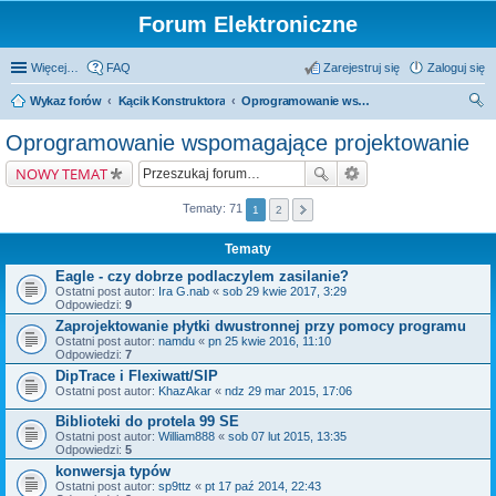
Forum Elektroniczne
Więcej…
FAQ
Zarejestruj się
Zaloguj się
Wykaz forów
Kącik Konstruktora
Oprogramowanie wspomagające projektowanie
zu
Oprogramowanie wspomagające projektowanie
kaj
NOWY TEMAT
Tematy: 71
1
2
Tematy
Eagle - czy dobrze podlaczylem zasilanie?
Ostatni post autor:
Ira G.nab
«
sob 29 kwie 2017, 3:29
Odpowiedzi:
9
Zaprojektowanie płytki dwustronnej przy pomocy programu
Ostatni post autor:
namdu
«
pn 25 kwie 2016, 11:10
Odpowiedzi:
7
DipTrace i Flexiwatt/SIP
Ostatni post autor:
KhazAkar
«
ndz 29 mar 2015, 17:06
Biblioteki do protela 99 SE
Ostatni post autor:
William888
«
sob 07 lut 2015, 13:35
Odpowiedzi:
5
konwersja typów
Ostatni post autor:
sp9ttz
«
pt 17 paź 2014, 22:43