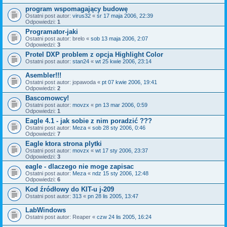
program wspomagający budowę
Ostatni post autor:
virus32
«
śr 17 maja 2006, 22:39
Odpowiedzi:
1
Programator-jaki
Ostatni post autor:
brelo
«
sob 13 maja 2006, 2:07
Odpowiedzi:
3
Protel DXP problem z opcja Highlight Color
Ostatni post autor:
stan24
«
wt 25 kwie 2006, 23:14
Asembler!!!
Ostatni post autor:
jopawoda
«
pt 07 kwie 2006, 19:41
Odpowiedzi:
2
Bascomowcy!
Ostatni post autor:
movzx
«
pn 13 mar 2006, 0:59
Odpowiedzi:
1
Eagle 4.1 - jak sobie z nim poradzić ???
Ostatni post autor:
Meza
«
sob 28 sty 2006, 0:46
Odpowiedzi:
7
Eagle ktora strona plytki
Ostatni post autor:
movzx
«
wt 17 sty 2006, 23:37
Odpowiedzi:
3
eagle - dlaczego nie moge zapisac
Ostatni post autor:
Meza
«
ndz 15 sty 2006, 12:48
Odpowiedzi:
6
Kod źródłowy do KIT-u j-209
Ostatni post autor:
313
«
pn 28 lis 2005, 13:47
LabWindows
Ostatni post autor:
Reaper
«
czw 24 lis 2005, 16:24