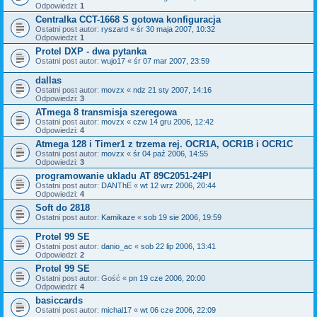
Odpowiedzi:
1
Centralka CCT-1668 S gotowa konfiguracja
Ostatni post autor:
ryszard
«
śr 30 maja 2007, 10:32
Odpowiedzi:
1
Protel DXP - dwa pytanka
Ostatni post autor:
wujo17
«
śr 07 mar 2007, 23:59
dallas
Ostatni post autor:
movzx
«
ndz 21 sty 2007, 14:16
Odpowiedzi:
3
ATmega 8 transmisja szeregowa
Ostatni post autor:
movzx
«
czw 14 gru 2006, 12:42
Odpowiedzi:
4
Atmega 128 i Timer1 z trzema rej. OCR1A, OCR1B i OCR1C
Ostatni post autor:
movzx
«
śr 04 paź 2006, 14:55
Odpowiedzi:
3
programowanie ukladu AT 89C2051-24PI
Ostatni post autor:
DANThE
«
wt 12 wrz 2006, 20:44
Odpowiedzi:
4
Soft do 2818
Ostatni post autor:
Kamikaze
«
sob 19 sie 2006, 19:59
Protel 99 SE
Ostatni post autor:
danio_ac
«
sob 22 lip 2006, 13:41
Odpowiedzi:
2
Protel 99 SE
Ostatni post autor:
Gość
«
pn 19 cze 2006, 20:00
Odpowiedzi:
4
basiccards
Ostatni post autor:
michal17
«
wt 06 cze 2006, 22:09