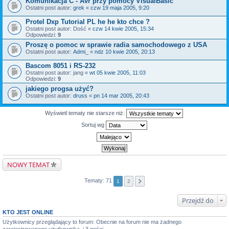
Komunikacja C - Avr przy pomocy VisualBasic
Ostatni post autor:
grek
«
czw 19 maja 2005, 9:20
Protel Dxp Tutorial PL he he kto chce ?
Ostatni post autor:
Dość
«
czw 14 kwie 2005, 15:34
Odpowiedzi:
9
Proszę o pomoc w sprawie radia samochodowego z USA
Ostatni post autor:
Admi_
«
ndz 10 kwie 2005, 20:13
Bascom 8051 i RS-232
Ostatni post autor:
jang
«
wt 05 kwie 2005, 11:03
Odpowiedzi:
9
jakiego progsa użyć?
Ostatni post autor:
druss
«
pn 14 mar 2005, 20:43
Wyświetl tematy nie starsze niż:
Sortuj wg
NOWY TEMAT
Tematy: 71
1
2
Przejdź do
KTO JEST ONLINE
Użytkownicy przeglądający to forum: Obecnie na forum nie ma żadnego