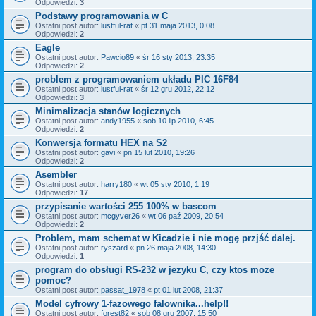
Odpowiedzi:
3
Podstawy programowania w C
Ostatni post autor:
lustful-rat
«
pt 31 maja 2013, 0:08
Odpowiedzi:
2
Eagle
Ostatni post autor:
Pawcio89
«
śr 16 sty 2013, 23:35
Odpowiedzi:
2
problem z programowaniem układu PIC 16F84
Ostatni post autor:
lustful-rat
«
śr 12 gru 2012, 22:12
Odpowiedzi:
3
Minimalizacja stanów logicznych
Ostatni post autor:
andy1955
«
sob 10 lip 2010, 6:45
Odpowiedzi:
2
Konwersja formatu HEX na S2
Ostatni post autor:
gavi
«
pn 15 lut 2010, 19:26
Odpowiedzi:
2
Asembler
Ostatni post autor:
harry180
«
wt 05 sty 2010, 1:19
Odpowiedzi:
17
przypisanie wartości 255 100% w bascom
Ostatni post autor:
mcgyver26
«
wt 06 paź 2009, 20:54
Odpowiedzi:
2
Problem, mam schemat w Kicadzie i nie mogę przjść dalej.
Ostatni post autor:
ryszard
«
pn 26 maja 2008, 14:30
Odpowiedzi:
1
program do obsługi RS-232 w jezyku C, czy ktos moze
pomoc?
Ostatni post autor:
passat_1978
«
pt 01 lut 2008, 21:37
Model cyfrowy 1-fazowego falownika...help!!
Ostatni post autor:
forest82
«
sob 08 gru 2007, 15:50