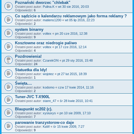
Poznański dworzec "chlebak"
Ostatni post autor:
Pulina.K
«
wt 30 sie 2016, 20:03
Odpowiedzi:
6
Co sądzicie o kalendarzu reklamowym jako forma reklamy ?
Ostatni post autor:
matiens1200
«
wt 05 lip 2016, 22:23
Odpowiedzi:
2
system binarny
Ostatni post autor:
voltex
«
pn 20 cze 2016, 12:38
Odpowiedzi:
9
Kosztowne oraz niedrogie paliwo
Ostatni post autor:
voltex
«
pt 17 cze 2016, 12:14
Odpowiedzi:
4
Pozdrowienia!
Ostatni post autor:
CzarekON
«
pt 29 sty 2016, 15:48
Odpowiedzi:
24
Statuetka dla Idy!
Ostatni post autor:
wojotez
«
pt 27 lut 2015, 18:39
Odpowiedzi:
1
Święta....
Ostatni post autor:
kodomo
«
czw 17 kwie 2014, 11:16
Odpowiedzi:
2
Tuner-JVC T-X900L
Ostatni post autor:
stann_47
«
śr 28 kwie 2010, 10:41
Blaupunkt sc202 (c).
Ostatni post autor:
xysiuxys
«
pn 10 sie 2009, 17:10
Odpowiedzi:
7
parowanie tranzystorow-co daje
Ostatni post autor:
KaW
«
śr 15 kwie 2009, 7:27
Odpowiedzi:
9