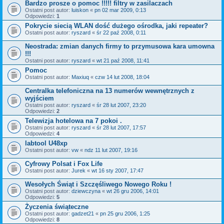
Bardzo prosze o pomoc !!!!! filtry w zasilaczach
Ostatni post autor:
luiskon
«
pn 02 mar 2009, 0:13
Odpowiedzi:
1
Pokrycie siecią WLAN dość dużego ośrodka, jaki repeater?
Ostatni post autor:
ryszard
«
śr 22 paź 2008, 0:11
Neostrada: zmian danych firmy to przymusowa kara umowna
!!!
Ostatni post autor:
ryszard
«
wt 21 paź 2008, 11:41
Pomoc
Ostatni post autor:
Maxiuq
«
czw 14 lut 2008, 18:04
Centralka telefoniczna na 13 numerów wewnętrznych z
wyjściem
Ostatni post autor:
ryszard
«
śr 28 lut 2007, 23:20
Odpowiedzi:
2
Telewizja hotelowa na 7 pokoi .
Ostatni post autor:
ryszard
«
śr 28 lut 2007, 17:57
Odpowiedzi:
4
labtool U48xp
Ostatni post autor:
vw
«
ndz 11 lut 2007, 19:16
Cyfrowy Polsat i Fox Life
Ostatni post autor:
Jurek
«
wt 16 sty 2007, 17:47
Wesołych Świąt i Szczęśliwego Nowego Roku !
Ostatni post autor:
dziewczyna
«
wt 26 gru 2006, 14:01
Odpowiedzi:
5
Życzenia świąteczne
Ostatni post autor:
gadzet21
«
pn 25 gru 2006, 1:25
Odpowiedzi:
8