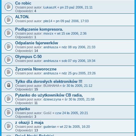
Co robic
Ostatni post autor:
ŁukaszK
«
pn 23 paź 2006, 21:11
Odpowiedzi:
4
ALTON.
Ostatni post autor:
pite14
«
pn 09 paź 2006, 17:03
Podłączenie kompresora.
Ostatni post autor:
movzx
«
wt 15 sie 2006, 2:36
Odpowiedzi:
1
Odpalanie fajerwerków
Ostatni post autor:
andriusza
«
ndz 08 sty 2006, 21:33
Odpowiedzi:
14
Olympus C-50
Ostatni post autor:
andriusza
«
sob 07 sty 2006, 19:34
Życzenia Noworoczne
Ostatni post autor:
andriusza
«
ndz 25 gru 2005, 23:26
Tylko dla dorosłych elektroników !!!
Ostatni post autor:
BUAHAHA
«
śr 30 lis 2005, 21:12
Odpowiedzi:
15
Pytanko do użytkowników CB radia,
Ostatni post autor:
dziewczyna
«
śr 30 lis 2005, 21:08
Odpowiedzi:
11
pytanko
Ostatni post autor:
Gość
«
czw 24 lis 2005, 20:21
Odpowiedzi:
3
z okazji 1 maja
Ostatni post autor:
guderian
«
wt 22 lis 2005, 16:20
Odpowiedzi:
13