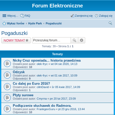
Forum Elektroniczne
Więcej…
FAQ
Zarejestruj się
Zaloguj się
Wykaz forów
Hyde Park
Pogaduszki
zu
Pogaduszki
kaj
NOWY TEMAT
Tematy: 39 • Strona
1
z
1
Tematy
Nicky Cruz opowiada... historia prawdziwa
Ostatni post autor:
olek-fryc
«
wt 04 sie 2020, 14:13
Odpowiedzi:
10
Odzysk
Ostatni post autor:
olek-fryc
«
wt 01 sie 2017, 10:09
Odpowiedzi:
9
Co dalej po Euro 2016?
Ostatni post autor:
cilmDavid
«
śr 05 kwie 2017, 14:09
Odpowiedzi:
1
Płyty surowe
Ostatni post autor:
Cmyrna
«
pn 20 lut 2017, 23:09
Podłączenie słuchawek do Radmora.
Ostatni post autor:
FrankgexGuru
«
pt 23 gru 2016, 13:44
Odpowiedzi:
10