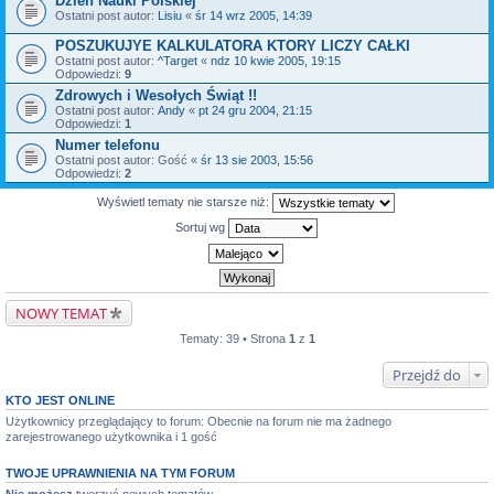
Dzień Nauki Polskiej
Ostatni post autor:
Lisiu
«
śr 14 wrz 2005, 14:39
POSZUKUJYE KALKULATORA KTORY LICZY CAŁKI
Ostatni post autor:
^Target
«
ndz 10 kwie 2005, 19:15
Odpowiedzi:
9
Zdrowych i Wesołych Świąt !!
Ostatni post autor:
Andy
«
pt 24 gru 2004, 21:15
Odpowiedzi:
1
Numer telefonu
Ostatni post autor:
Gość
«
śr 13 sie 2003, 15:56
Odpowiedzi:
2
Wyświetl tematy nie starsze niż:
Sortuj wg
NOWY TEMAT
Tematy: 39 • Strona
1
z
1
Przejdź do
KTO JEST ONLINE
Użytkownicy przeglądający to forum: Obecnie na forum nie ma żadnego
zarejestrowanego użytkownika i 1 gość
TWOJE UPRAWNIENIA NA TYM FORUM