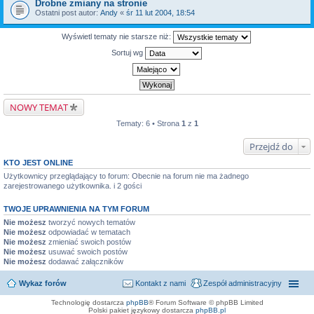
Drobne zmiany na stronie
Ostatni post autor:
Andy
«
śr 11 lut 2004, 18:54
Wyświetl tematy nie starsze niż:
Sortuj wg
NOWY TEMAT
Tematy: 6 • Strona
1
z
1
Przejdź do
KTO JEST ONLINE
Użytkownicy przeglądający to forum: Obecnie na forum nie ma żadnego
zarejestrowanego użytkownika. i 2 gości
TWOJE UPRAWNIENIA NA TYM FORUM
Nie możesz
tworzyć nowych tematów
Nie możesz
odpowiadać w tematach
Nie możesz
zmieniać swoich postów
Nie możesz
usuwać swoich postów
Nie możesz
dodawać załączników
Wykaz forów
Kontakt z nami
Zespół administracyjny
Technologię dostarcza
phpBB
® Forum Software © phpBB Limited
Polski pakiet językowy dostarcza
phpBB.pl