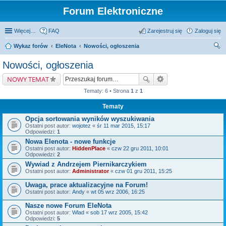
Forum Elektroniczne
Więcej…
FAQ
Zarejestruj się
Zaloguj się
Wykaz forów
EleNota
Nowości, ogłoszenia
zu
Nowości, ogłoszenia
kaj
NOWY TEMAT
Tematy: 6 • Strona
1
z
1
Tematy
Opcja sortowania wyników wyszukiwania
Ostatni post autor:
wojotez
«
śr 11 mar 2015, 15:17
Odpowiedzi:
1
Nowa Elenota - nowe funkcje
Ostatni post autor:
HiddenPlace
«
czw 22 gru 2011, 10:01
Odpowiedzi:
2
Wywiad z Andrzejem Piernikarczykiem
Ostatni post autor:
Administrator
«
czw 01 gru 2011, 15:25
Uwaga, prace aktualizacyjne na Forum!
Ostatni post autor:
Andy
«
wt 05 wrz 2006, 16:25
Nasze nowe Forum EleNota
Ostatni post autor:
Wlad
«
sob 17 wrz 2005, 15:42
Odpowiedzi:
5