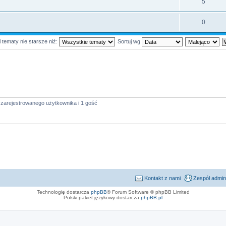
5
0
 tematy nie starsze niż:
Sortuj wg
 zarejestrowanego użytkownika i 1 gość
Kontakt z nami
Zespół admin
Technologię dostarcza
phpBB
® Forum Software © phpBB Limited
Polski pakiet językowy dostarcza
phpBB.pl