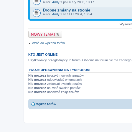
autor:
Andy
» pn 06 sty 2003, 10:17
Drobne zmiany na stronie
autor:
Andy
» śr 11 lut 2004, 18:54
Wyświetl
NOWY TEMAT
Wróć do wykazu forów
KTO JEST ONLINE
Użytkownicy przeglądający to forum: Obecnie na forum nie ma żadnego
TWOJE UPRAWNIENIA NA TYM FORUM
Nie możesz
tworzyć nowych tematów
Nie możesz
odpowiadać w tematach
Nie możesz
zmieniać swoich postów
Nie możesz
usuwać swoich postów
Nie możesz
dodawać załączników
Wykaz forów