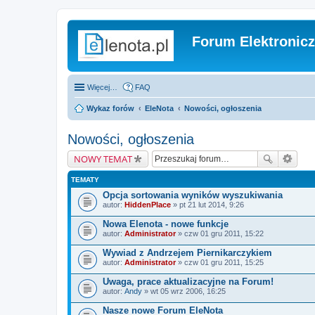
Forum Elektronic
Więcej…
FAQ
Wykaz forów
EleNota
Nowości, ogłoszenia
Nowości, ogłoszenia
NOWY TEMAT
TEMATY
Opcja sortowania wyników wyszukiwania
autor:
HiddenPlace
» pt 21 lut 2014, 9:26
Nowa Elenota - nowe funkcje
autor:
Administrator
» czw 01 gru 2011, 15:22
Wywiad z Andrzejem Piernikarczykiem
autor:
Administrator
» czw 01 gru 2011, 15:25
Uwaga, prace aktualizacyjne na Forum!
autor:
Andy
» wt 05 wrz 2006, 16:25
Nasze nowe Forum EleNota