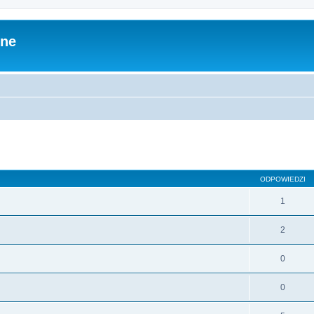
zne
ODPOWIEDZI
1
2
0
0