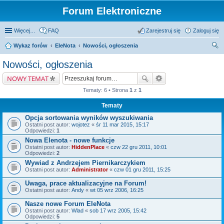
Forum Elektroniczne
Więcej…
FAQ
Zarejestruj się
Zaloguj się
Wykaz forów
EleNota
Nowości, ogłoszenia
zu
Nowości, ogłoszenia
kaj
NOWY TEMAT
Tematy: 6 • Strona
1
z
1
Tematy
Opcja sortowania wyników wyszukiwania
Ostatni post autor:
wojotez
«
śr 11 mar 2015, 15:17
Odpowiedzi:
1
Nowa Elenota - nowe funkcje
Ostatni post autor:
HiddenPlace
«
czw 22 gru 2011, 10:01
Odpowiedzi:
2
Wywiad z Andrzejem Piernikarczykiem
Ostatni post autor:
Administrator
«
czw 01 gru 2011, 15:25
Uwaga, prace aktualizacyjne na Forum!
Ostatni post autor:
Andy
«
wt 05 wrz 2006, 16:25
Nasze nowe Forum EleNota
Ostatni post autor:
Wlad
«
sob 17 wrz 2005, 15:42
Odpowiedzi:
5