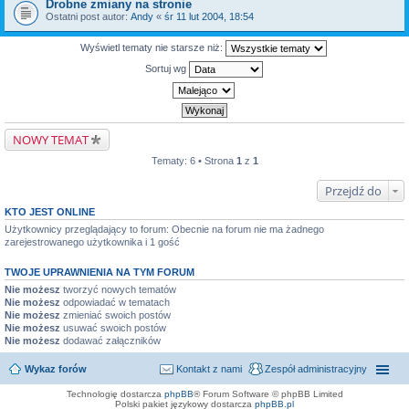
Drobne zmiany na stronie
Ostatni post autor:
Andy
«
śr 11 lut 2004, 18:54
Wyświetl tematy nie starsze niż:
Sortuj wg
NOWY TEMAT
Tematy: 6 • Strona
1
z
1
Przejdź do
KTO JEST ONLINE
Użytkownicy przeglądający to forum: Obecnie na forum nie ma żadnego
zarejestrowanego użytkownika i 1 gość
TWOJE UPRAWNIENIA NA TYM FORUM
Nie możesz
tworzyć nowych tematów
Nie możesz
odpowiadać w tematach
Nie możesz
zmieniać swoich postów
Nie możesz
usuwać swoich postów
Nie możesz
dodawać załączników
Wykaz forów
Kontakt z nami
Zespół administracyjny
Technologię dostarcza
phpBB
® Forum Software © phpBB Limited
Polski pakiet językowy dostarcza
phpBB.pl