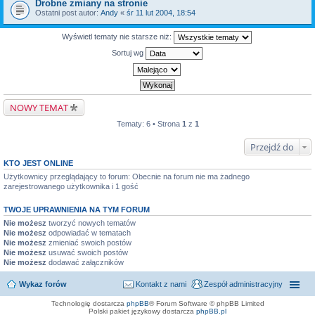
Drobne zmiany na stronie
Ostatni post autor:
Andy
«
śr 11 lut 2004, 18:54
Wyświetl tematy nie starsze niż:
Sortuj wg
NOWY TEMAT
Tematy: 6 • Strona
1
z
1
Przejdź do
KTO JEST ONLINE
Użytkownicy przeglądający to forum: Obecnie na forum nie ma żadnego
zarejestrowanego użytkownika i 1 gość
TWOJE UPRAWNIENIA NA TYM FORUM
Nie możesz
tworzyć nowych tematów
Nie możesz
odpowiadać w tematach
Nie możesz
zmieniać swoich postów
Nie możesz
usuwać swoich postów
Nie możesz
dodawać załączników
Wykaz forów
Kontakt z nami
Zespół administracyjny
Technologię dostarcza
phpBB
® Forum Software © phpBB Limited
Polski pakiet językowy dostarcza
phpBB.pl