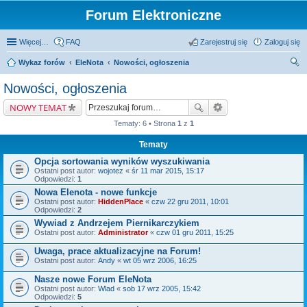
Forum Elektroniczne
Więcej…
FAQ
Zarejestruj się
Zaloguj się
Wykaz forów
EleNota
Nowości, ogłoszenia
zu
Nowości, ogłoszenia
kaj
NOWY TEMAT
Tematy: 6 • Strona
1
z
1
Tematy
Opcja sortowania wyników wyszukiwania
Ostatni post autor:
wojotez
«
śr 11 mar 2015, 15:17
Odpowiedzi:
1
Nowa Elenota - nowe funkcje
Ostatni post autor:
HiddenPlace
«
czw 22 gru 2011, 10:01
Odpowiedzi:
2
Wywiad z Andrzejem Piernikarczykiem
Ostatni post autor:
Administrator
«
czw 01 gru 2011, 15:25
Uwaga, prace aktualizacyjne na Forum!
Ostatni post autor:
Andy
«
wt 05 wrz 2006, 16:25
Nasze nowe Forum EleNota
Ostatni post autor:
Wlad
«
sob 17 wrz 2005, 15:42
Odpowiedzi:
5