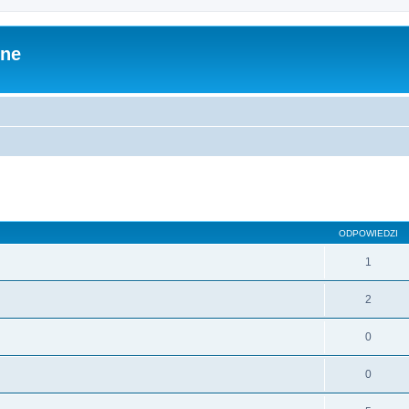
zne
ODPOWIEDZI
1
2
0
0