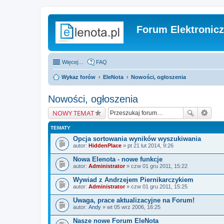
Forum Elektronic
Więcej…
FAQ
Wykaz forów
EleNota
Nowości, ogłoszenia
Nowości, ogłoszenia
NOWY TEMAT
TEMATY
Opcja sortowania wyników wyszukiwania
autor:
HiddenPlace
» pt 21 lut 2014, 9:26
Nowa Elenota - nowe funkcje
autor:
Administrator
» czw 01 gru 2011, 15:22
Wywiad z Andrzejem Piernikarczykiem
autor:
Administrator
» czw 01 gru 2011, 15:25
Uwaga, prace aktualizacyjne na Forum!
autor:
Andy
» wt 05 wrz 2006, 16:25
Nasze nowe Forum EleNota