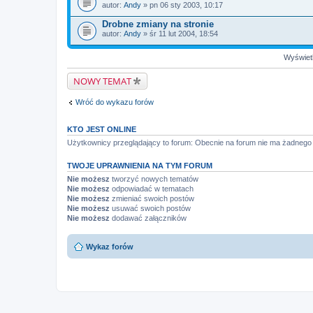
autor:
Andy
» pn 06 sty 2003, 10:17
Drobne zmiany na stronie
autor:
Andy
» śr 11 lut 2004, 18:54
Wyświetl
NOWY TEMAT
Wróć do wykazu forów
KTO JEST ONLINE
Użytkownicy przeglądający to forum: Obecnie na forum nie ma żadnego
TWOJE UPRAWNIENIA NA TYM FORUM
Nie możesz
tworzyć nowych tematów
Nie możesz
odpowiadać w tematach
Nie możesz
zmieniać swoich postów
Nie możesz
usuwać swoich postów
Nie możesz
dodawać załączników
Wykaz forów