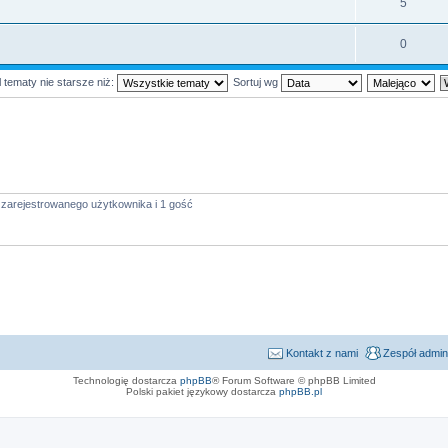
5
0
 tematy nie starsze niż:
Sortuj wg
 zarejestrowanego użytkownika i 1 gość
Kontakt z nami
Zespół admin
Technologię dostarcza
phpBB
® Forum Software © phpBB Limited
Polski pakiet językowy dostarcza
phpBB.pl