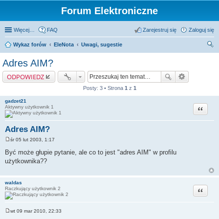
Forum Elektroniczne
Więcej…
FAQ
Zarejestruj się
Zaloguj się
Wykaz forów
EleNota
Uwagi, sugestie
zu
Adres AIM?
kaj
ODPOWIEDZ
Posty: 3 • Strona
1
z
1
gadzet21
Cytuj
Aktywny użytkownik 1
Adres AIM?
śr 05 lut 2003, 1:17
P
o
Być może głupie pytanie, ale co to jest "adres AIM" w profilu
s
użytkownika??
t
waldas
Cytuj
Raczkujący użytkownik 2
wt 09 mar 2010, 22:33
P