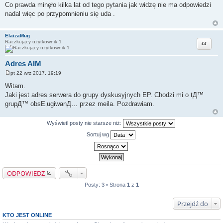
o
Co prawda minęło kilka lat od tego pytania jak widzę nie ma odpowiedzi
s
nadal więc po przypomnieniu się uda .
t
ElaizaMug
Cytuj
Raczkujący użytkownik 1
Adres AIM
pt 22 wrz 2017, 19:19
P
o
Witam.
s
Jaki jest adres serwera do grupy dyskusyjnych EP. Chodzi mi o tД™
t
grupД™ obsЕ‚ugiwanД… przez meila. Pozdrawiam.
Wyświetl posty nie starsze niż:
Sortuj wg
ODPOWIEDZ
Posty: 3 • Strona
1
z
1
Przejdź do
KTO JEST ONLINE