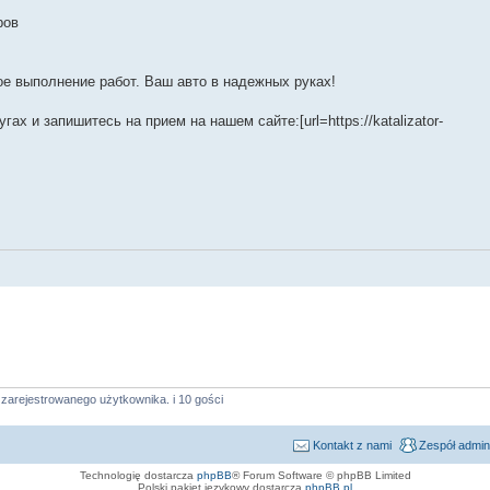
ров
е выполнение работ. Ваш авто в надежных руках!
х и запишитесь на прием на нашем сайте:[url=https://katalizator-
zarejestrowanego użytkownika. i 10 gości
Kontakt z nami
Zespół admin
Technologię dostarcza
phpBB
® Forum Software © phpBB Limited
Polski pakiet językowy dostarcza
phpBB.pl