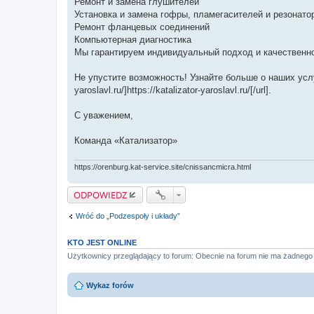
Ремонт и замена глушителей
Установка и замена гофры, пламегасителей и резонато
Ремонт фланцевых соединений
Компьютерная диагностика
Мы гарантируем индивидуальный подход и качественно
Не упустите возможность! Узнайте больше о наших услуга
yaroslavl.ru/]https://katalizator-yaroslavl.ru/[/url].
С уважением,
Команда «Катализатор»
https://orenburg.kat-service.site/cnissancmicra.html
ODPOWIEDZ
Wróć do „Podzespoły i układy”
KTO JEST ONLINE
Użytkownicy przeglądający to forum: Obecnie na forum nie ma żadnego 
Wykaz forów