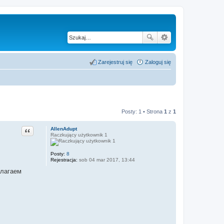
Zarejestruj się
Zaloguj się
Posty: 1 • Strona
1
z
1
Cytuj
AllenAdupt
Raczkujący użytkownik 1
Posty:
8
Rejestracja:
sob 04 mar 2017, 13:44
длагаем