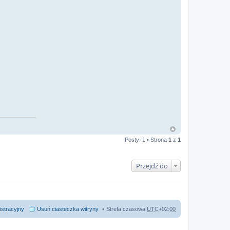
Posty: 1 • Strona
1
z
1
Przejdź do
istracyjny
Usuń ciasteczka witryny
Strefa czasowa
UTC+02:00