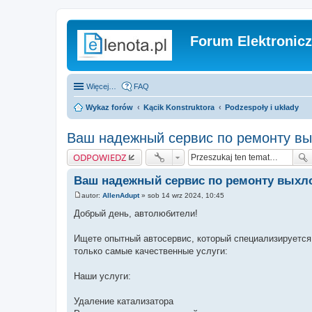
Forum Elektronic
Więcej…
FAQ
Wykaz forów
Kącik Konstruktora
Podzespoły i układy
Ваш надежный сервис по ремонту вы
ODPOWIEDZ
Ваш надежный сервис по ремонту выхл
autor:
AllenAdupt
»
sob 14 wrz 2024, 10:45
P
o
Добрый день, автолюбители!
s
t
Ищете опытный автосервис, который специализируется
только самые качественные услуги:
Наши услуги:
Удаление катализатора