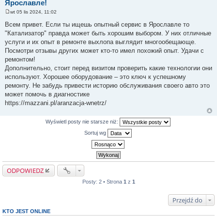
Ярославле!
wt 05 lis 2024, 11:02
P
o
Всем привет. Если ты ищешь опытный сервис в Ярославле то
s
"Катализатор" правда может быть хорошим выбором. У них отличные
t
услуги и их опыт в ремонте выхлопа выглядит многообещающе.
Посмотри отзывы других может кто-то имел похожий опыт. Удачи с
ремонтом!
Дополнительно, стоит перед визитом проверить какие технологии они
используют. Хорошее оборудование – это ключ к успешному
ремонту. Не забудь привести историю обслуживания своего авто это
может помочь в диагностике
https://mazzani.pl/aranzacja-wnetrz/
Wyświetl posty nie starsze niż:
Sortuj wg
ODPOWIEDZ
Posty: 2 • Strona
1
z
1
Przejdź do
KTO JEST ONLINE