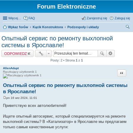
Forum Elektroniczne
Więcej…
FAQ
Zarejestruj się
Zaloguj się
Wykaz forów
Kącik Konstruktora
Podzespoły i układy
zu
Опытный сервис по ремонту выхлопной
kaj
системы в Ярославле!
ODPOWIEDZ
Posty: 2 • Strona
1
z
1
AllenAdupt
Cytuj
Raczkujący użytkownik 1
Опытный сервис по ремонту выхлопной системы
в Ярославле!
pn 16 wrz 2024, 11:01
P
o
Приветствую всех автолюбителей!
s
t
Ищете опытный автосервис, который специализируется на ремонте
выхлопной системы? В «Катализатор» в Ярославле мы предлагаем
только самые качественные услуги: