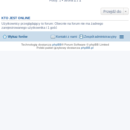
Posty: 1 • Strona
1
z
1
Przejdź do
KTO JEST ONLINE
Użytkownicy przeglądający to forum: Obecnie na forum nie ma żadnego
zarejestrowanego użytkownika i 1 gość
Wykaz forów
Kontakt z nami
Zespół administracyjny
Technologię dostarcza
phpBB
® Forum Software © phpBB Limited
Polski pakiet językowy dostarcza
phpBB.pl