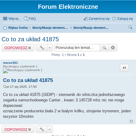
Forum Elektroniczne
Więcej…
FAQ
Zarejestruj się
Zaloguj się
Wykaz forów
Identyfikacja elementów i zamienniki
Identyfikacja elementów
zu
Co to za układ 41875
kaj
ODPOWIEDZ
Posty: 1 • Strona
1
z
1
maras361
Cytuj
Raczkujący użytkownik 1
Co to za układ 41875
pt 17 sty 2025, 17:50
P
o
Co to za układ 41875 (16DIP) - sterownik do silniczka jednofazowego
s
zegarka samochodowego Cartier , kwarc 3.145728 mhz nic nie moge
t
dopasować
oznaczenie producenta biała 2 w białym kółku, strojenie trymerem, jeden
rezystor 10mohm
ODPOWIEDZ