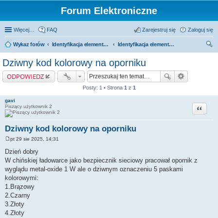
Forum Elektroniczne
Więcej…
FAQ
Zarejestruj się
Zaloguj się
Wykaz forów
Identyfikacja elementów i zamienniki
Identyfikacja elementów
zu
Dziwny kod kolorowy na oporniku
kaj
ODPOWIEDZ
Posty: 1 • Strona
1
z
1
gavi
Cytuj
Piszący użytkownik 2
Dziwny kod kolorowy na oporniku
pt 29 sie 2025, 14:31
P
o
Dzień dobry
s
W chińskiej ładowarce jako bezpiecznik sieciowy pracował opornik z
t
wyglądu metal-oxide 1 W ale o dziwnym oznaczeniu 5 paskami
kolorowymi:
1.Brązowy
2.Czarny
3.Złoty
4.Złoty