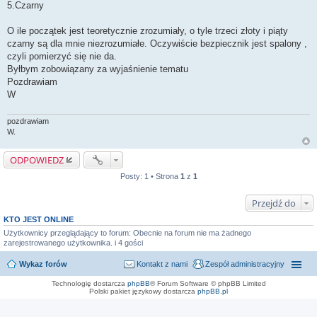
5.Czarny
O ile początek jest teoretycznie zrozumiały, o tyle trzeci złoty i piąty
czarny są dla mnie niezrozumiałe. Oczywiście bezpiecznik jest spalony ,
czyli pomierzyć się nie da.
Byłbym zobowiązany za wyjaśnienie tematu
Pozdrawiam
W
pozdrawiam
W.
ODPOWIEDZ
Posty: 1 • Strona
1
z
1
Przejdź do
KTO JEST ONLINE
Użytkownicy przeglądający to forum: Obecnie na forum nie ma żadnego
zarejestrowanego użytkownika. i 4 gości
Wykaz forów
Kontakt z nami
Zespół administracyjny
Technologię dostarcza
phpBB
® Forum Software © phpBB Limited
Polski pakiet językowy dostarcza
phpBB.pl