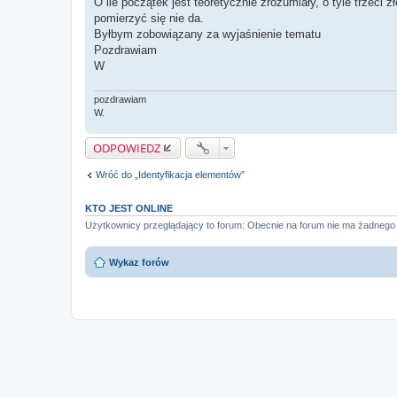
O ile początek jest teoretycznie zrozumiały, o tyle trzeci 
pomierzyć się nie da.
Byłbym zobowiązany za wyjaśnienie tematu
Pozdrawiam
W
pozdrawiam
W.
ODPOWIEDZ
Wróć do „Identyfikacja elementów”
KTO JEST ONLINE
Użytkownicy przeglądający to forum: Obecnie na forum nie ma żadnego
Wykaz forów