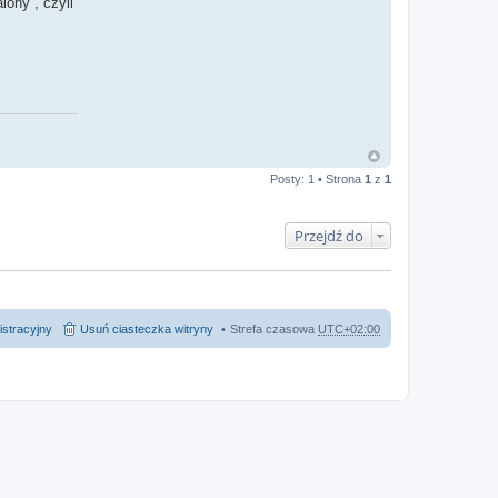
lony , czyli
Posty: 1 • Strona
1
z
1
Przejdź do
istracyjny
Usuń ciasteczka witryny
Strefa czasowa
UTC+02:00