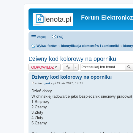
Forum Elektronic
Więcej…
FAQ
Wykaz forów
Identyfikacja elementów i zamienniki
Ident
Dziwny kod kolorowy na oporniku
ODPOWIEDZ
Dziwny kod kolorowy na oporniku
autor:
gavi
»
pt 29 sie 2025, 14:31
P
o
Dzień dobry
s
W chińskiej ładowarce jako bezpiecznik sieciowy pracowa
t
1.Brązowy
2.Czarny
3.Złoty
4.Złoty
5.Czarny