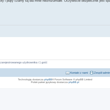
złoty i piąty czarny są dla mnie niezrozumiałe. Oczywiście bezpiecznik jest spa
 zarejestrowanego użytkownika i 1 gość
Kontakt z nami
Zespół admin
Technologię dostarcza
phpBB
® Forum Software © phpBB Limited
Polski pakiet językowy dostarcza
phpBB.pl