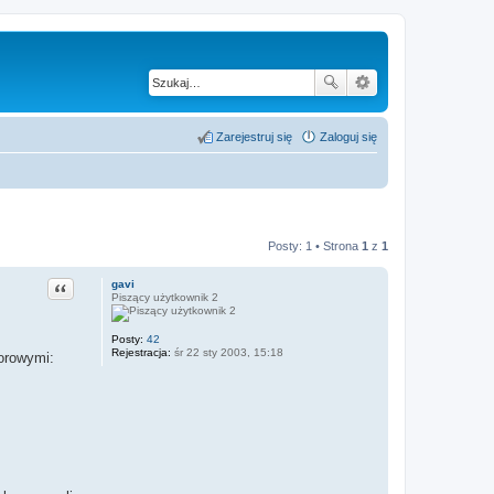
Zarejestruj się
Zaloguj się
Posty: 1 • Strona
1
z
1
Cytuj
gavi
Piszący użytkownik 2
Posty:
42
Rejestracja:
śr 22 sty 2003, 15:18
lorowymi: