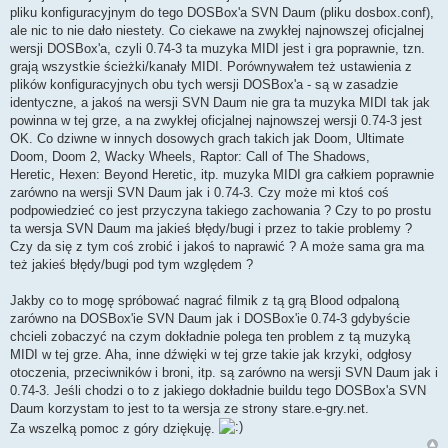
pliku konfiguracyjnym do tego DOSBox'a SVN Daum (pliku dosbox.conf),
ale nic to nie dało niestety. Co ciekawe na zwykłej najnowszej oficjalnej
wersji DOSBox'a, czyli 0.74-3 ta muzyka MIDI jest i gra poprawnie, tzn.
grają wszystkie ścieżki/kanały MIDI. Porównywałem też ustawienia z
plików konfiguracyjnych obu tych wersji DOSBox'a - są w zasadzie
identyczne, a jakoś na wersji SVN Daum nie gra ta muzyka MIDI tak jak
powinna w tej grze, a na zwykłej oficjalnej najnowszej wersji 0.74-3 jest
OK. Co dziwne w innych dosowych grach takich jak Doom, Ultimate
Doom, Doom 2, Wacky Wheels, Raptor: Call of The Shadows,
Heretic, Hexen: Beyond Heretic, itp. muzyka MIDI gra całkiem poprawnie
zarówno na wersji SVN Daum jak i 0.74-3. Czy może mi ktoś coś
podpowiedzieć co jest przyczyna takiego zachowania ? Czy to po prostu
ta wersja SVN Daum ma jakieś błędy/bugi i przez to takie problemy ?
Czy da się z tym coś zrobić i jakoś to naprawić ? A może sama gra ma
też jakieś błędy/bugi pod tym względem ?
Jakby co to mogę spróbować nagrać filmik z tą grą Blood odpaloną
zarówno na DOSBox'ie SVN Daum jak i DOSBox'ie 0.74-3 gdybyście
chcieli zobaczyć na czym dokładnie polega ten problem z tą muzyką
MIDI w tej grze. Aha, inne dźwięki w tej grze takie jak krzyki, odgłosy
otoczenia, przeciwników i broni, itp. są zarówno na wersji SVN Daum jak i
0.74-3. Jeśli chodzi o to z jakiego dokładnie buildu tego DOSBox'a SVN
Daum korzystam to jest to ta wersja ze strony stare.e-gry.net.
Za wszelką pomoc z góry dziękuję.