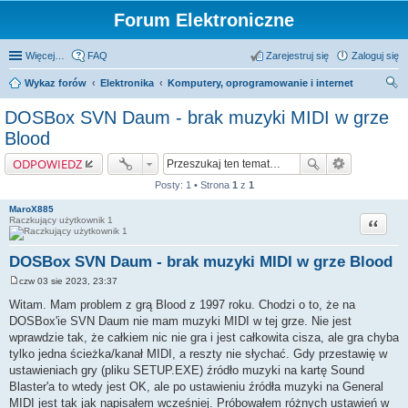
Forum Elektroniczne
Więcej…
FAQ
Zarejestruj się
Zaloguj się
Wykaz forów
Elektronika
Komputery, oprogramowanie i internet
zu
DOSBox SVN Daum - brak muzyki MIDI w grze
kaj
Blood
ODPOWIEDZ
Posty: 1 • Strona
1
z
1
MaroX885
Cytuj
Raczkujący użytkownik 1
DOSBox SVN Daum - brak muzyki MIDI w grze Blood
czw 03 sie 2023, 23:37
P
o
Witam. Mam problem z grą Blood z 1997 roku. Chodzi o to, że na
s
DOSBox'ie SVN Daum nie mam muzyki MIDI w tej grze. Nie jest
t
wprawdzie tak, że całkiem nic nie gra i jest całkowita cisza, ale gra chyba
tylko jedna ścieżka/kanał MIDI, a reszty nie słychać. Gdy przestawię w
ustawieniach gry (pliku SETUP.EXE) źródło muzyki na kartę Sound
Blaster'a to wtedy jest OK, ale po ustawieniu źródła muzyki na General
MIDI jest tak jak napisałem wcześniej. Próbowałem różnych ustawień w