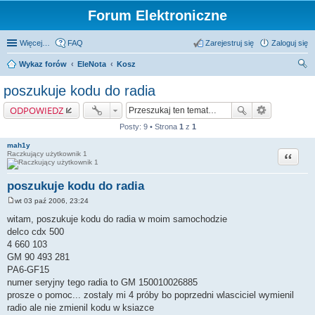
Forum Elektroniczne
Więcej…
FAQ
Zarejestruj się
Zaloguj się
Wykaz forów
EleNota
Kosz
zu
poszukuje kodu do radia
kaj
ODPOWIEDZ
Posty: 9 • Strona
1
z
1
mah1y
Cytuj
Raczkujący użytkownik 1
poszukuje kodu do radia
wt 03 paź 2006, 23:24
P
o
witam, poszukuje kodu do radia w moim samochodzie
s
delco cdx 500
t
4 660 103
GM 90 493 281
PA6-GF15
numer seryjny tego radia to GM 150010026885
prosze o pomoc... zostaly mi 4 próby bo poprzedni wlasciciel wymienil
radio ale nie zmienil kodu w ksiazce