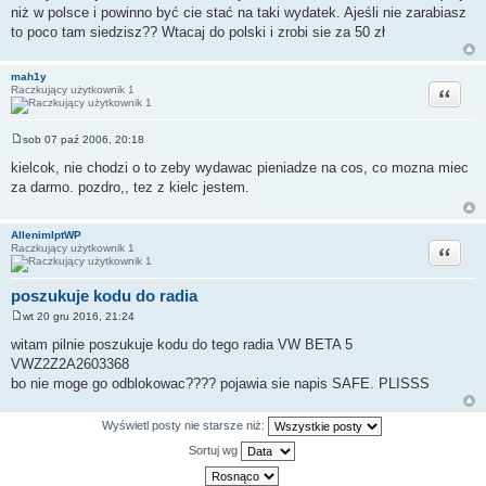
s
niż w polsce i powinno być cie stać na taki wydatek. Ajeśli nie zarabiasz
t
to poco tam siedzisz?? Wtacaj do polski i zrobi sie za 50 zł
mah1y
Cytuj
Raczkujący użytkownik 1
sob 07 paź 2006, 20:18
P
o
kielcok, nie chodzi o to zeby wydawac pieniadze na cos, co mozna miec
s
za darmo. pozdro,, tez z kielc jestem.
t
AllenimIptWP
Cytuj
Raczkujący użytkownik 1
poszukuje kodu do radia
wt 20 gru 2016, 21:24
P
o
witam pilnie poszukuje kodu do tego radia VW BETA 5
s
VWZ2Z2A2603368
t
bo nie moge go odblokowac???? pojawia sie napis SAFE. PLISSS
Wyświetl posty nie starsze niż:
Sortuj wg