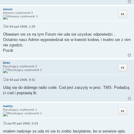
movzx
Cytuj
Aktywny użytkownik 3
śr 04 paź 2006, 1:26
P
o
Obawiam sie ze na tym Forum nie uda sie uzyskac odpowiedzi...
s
Ostatnio nasz Admin wypowiedzial sie w kwestii kodow, i trudno sie z nim
t
nie zgodzic.
Pozdr.
binis
Cytuj
Raczkujący użytkownik 2
śr 04 paź 2006, 9:31
P
o
Udaj się do dobrego radio code. Cod jest zaszyty w proc. TMS. Podadzą
s
ci cod i poprawią lb.
t
mah1y
Cytuj
Raczkujący użytkownik 1
czw 05 paź 2006, 0:23
P
o
mialem nadzieje ze uda mi sie to zrobic bezplatnie, bo w serwisie opla
s