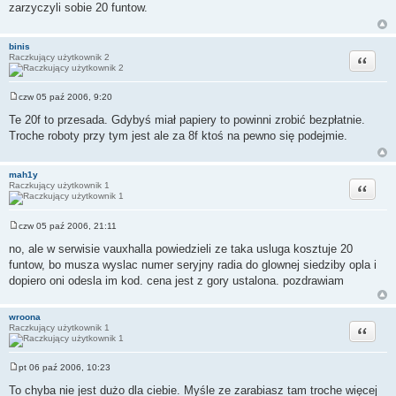
zarzyczyli sobie 20 funtow.
t
binis
Cytuj
Raczkujący użytkownik 2
czw 05 paź 2006, 9:20
P
o
Te 20f to przesada. Gdybyś miał papiery to powinni zrobić bezpłatnie.
s
Troche roboty przy tym jest ale za 8f ktoś na pewno się podejmie.
t
mah1y
Cytuj
Raczkujący użytkownik 1
czw 05 paź 2006, 21:11
P
o
no, ale w serwisie vauxhalla powiedzieli ze taka usluga kosztuje 20
s
funtow, bo musza wyslac numer seryjny radia do glownej siedziby opla i
t
dopiero oni odesla im kod. cena jest z gory ustalona. pozdrawiam
wroona
Cytuj
Raczkujący użytkownik 1
pt 06 paź 2006, 10:23
P
o
To chyba nie jest dużo dla ciebie. Myśle ze zarabiasz tam troche więcej