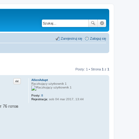
Zarejestruj się
Zaloguj się
Posty: 1 • Strona
1
z
1
Cytuj
AllenAdupt
Raczkujący użytkownik 1
Posty:
8
Rejestracja:
sob 04 mar 2017, 13:44
 76 готов