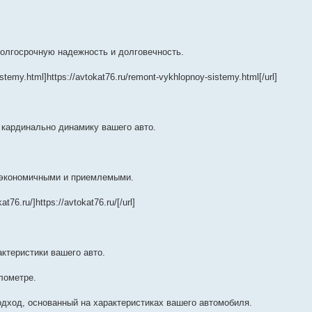
олгосрочную надежность и долговечность.
stemy.html]https://avtokat76.ru/remont-vykhlopnoy-sistemy.html[/url]
 кардинально динамику вашего авто.
е экономичными и приемлемыми.
6.ru/]https://avtokat76.ru/[/url]
ктеристики вашего авто.
лометре.
дход, основанный на характеристиках вашего автомобиля.