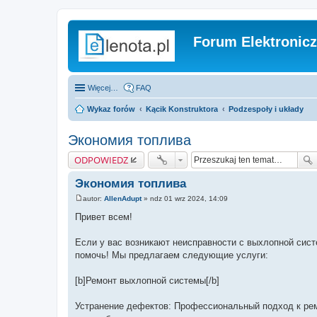
Forum Elektronic
Więcej…
FAQ
Wykaz forów
Kącik Konstruktora
Podzespoły i układy
Экономия топлива
ODPOWIEDZ
Экономия топлива
autor:
AllenAdupt
»
ndz 01 wrz 2024, 14:09
P
o
Привет всем!
s
t
Если у вас возникают неисправности с выхлопной сист
помочь! Мы предлагаем следующие услуги:
[b]Ремонт выхлопной системы[/b]
Устранение дефектов: Профессиональный подход к ре