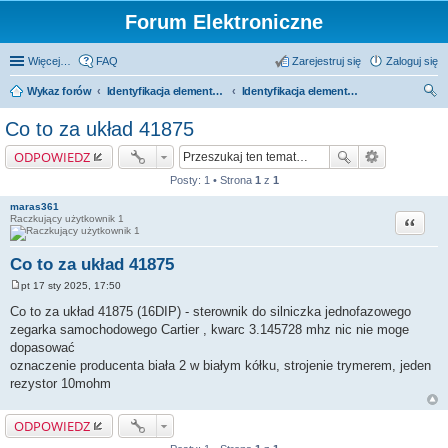
Forum Elektroniczne
Więcej…
FAQ
Zarejestruj się
Zaloguj się
Wykaz forów
Identyfikacja elementów i zamienniki
Identyfikacja elementów
zu
Co to za układ 41875
kaj
ODPOWIEDZ
Posty: 1 • Strona
1
z
1
maras361
Cytuj
Raczkujący użytkownik 1
Co to za układ 41875
pt 17 sty 2025, 17:50
P
o
Co to za układ 41875 (16DIP) - sterownik do silniczka jednofazowego
s
zegarka samochodowego Cartier , kwarc 3.145728 mhz nic nie moge
t
dopasować
oznaczenie producenta biała 2 w białym kółku, strojenie trymerem, jeden
rezystor 10mohm
ODPOWIEDZ