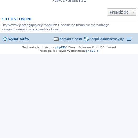
Posty: 1 • Strona
1
z
1
Przejdź do
KTO JEST ONLINE
Użytkownicy przeglądający to forum: Obecnie na forum nie ma żadnego
zarejestrowanego użytkownika i 1 gość
Wykaz forów
Kontakt z nami
Zespół administracyjny
Technologię dostarcza
phpBB
® Forum Software © phpBB Limited
Polski pakiet językowy dostarcza
phpBB.pl