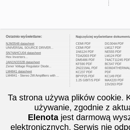
Ostatnio wyświetlane:
Najczęściej wyświetlane dokumenta
NJM3548 datasheet
CEMI PDF
DG304A PDF
UNIVERSAL SOURCE DRIVER...
CEMI PDF
LM117 PDF
1N6124 PDF
NE555 PDF
SN74AHCU04 datasheet
TDA2003 PDF
LM124 PDF
Hex Inverters...
DM5486 PDF
74ACT11245 PD
JAN1N3332B datasheet
KF590 PDF
BC547 PDF
Zener Voltage Regulator Diode...
2N2219AL PDF
603604THERMA
LM4841 datasheet
KC237 PDF
PDF
LM4841 - Stereo 2W Amplifiers with ...
BPYP25 PDF
KC149 PDF
1.25 GBIT/S PDF
MAX220 PDF
1SV263 PDF
Ta strona używa plików cookie. 
używanie, zgodnie z aktu
Elenota
jest darmową wysz
elektronicznych. Serwis nie odp