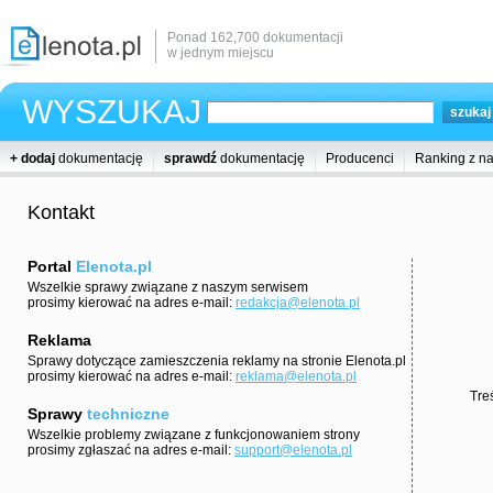
Ponad 162,700 dokumentacji
w jednym miejscu
WYSZUKAJ
+ dodaj
dokumentację
sprawdź
dokumentację
Producenci
Ranking z n
Kontakt
Portal
Elenota.pl
Wszelkie sprawy związane z naszym serwisem
prosimy kierować na adres e-mail:
redakcja@elenota.pl
Reklama
Sprawy dotyczące zamieszczenia reklamy na stronie Elenota.pl
prosimy kierować na adres e-mail:
reklama@elenota.pl
Tre
Sprawy
techniczne
Wszelkie problemy związane z funkcjonowaniem strony
prosimy zgłaszać na adres e-mail:
support@elenota.pl