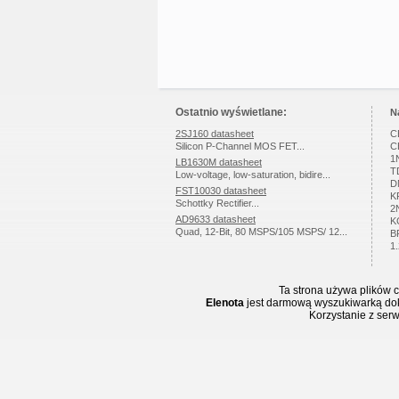
Ostatnio wyświetlane:
N
2SJ160 datasheet
C
Silicon P-Channel MOS FET...
C
1
LB1630M datasheet
T
Low-voltage, low-saturation, bidire...
D
FST10030 datasheet
K
Schottky Rectifier...
2
AD9633 datasheet
K
Quad, 12-Bit, 80 MSPS/105 MSPS/ 12...
B
1
Ta strona używa plików c
Elenota
jest darmową wyszukiwarką doku
Korzystanie z ser