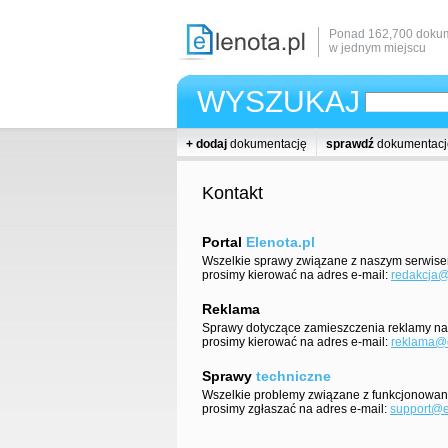
Ponad 162,700 dokum
w jednym miejscu
WYSZUKAJ
+ dodaj
dokumentację
sprawdź
dokumentacj
Kontakt
Portal
Elenota.pl
Wszelkie sprawy związane z naszym serwis
prosimy kierować na adres e-mail:
redakcja@
Reklama
Sprawy dotyczące zamieszczenia reklamy na 
prosimy kierować na adres e-mail:
reklama@e
Sprawy
techniczne
Wszelkie problemy związane z funkcjonowan
prosimy zgłaszać na adres e-mail:
support@e