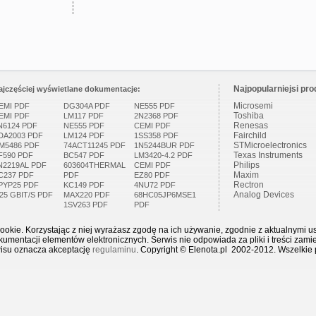
Najpopularniejsi pro
ajczęściej wyświetlane dokumentacje:
Microsemi
EMI PDF
DG304A PDF
NE555 PDF
Toshiba
EMI PDF
LM117 PDF
2N2368 PDF
Renesas
N6124 PDF
NE555 PDF
CEMI PDF
Fairchild
DA2003 PDF
LM124 PDF
1SS358 PDF
STMicroelectronics
M5486 PDF
74ACT11245 PDF
1N5244BUR PDF
Texas Instruments
F590 PDF
BC547 PDF
LM3420-4.2 PDF
Philips
N2219AL PDF
603604THERMAL
CEMI PDF
Maxim
C237 PDF
PDF
EZ80 PDF
Rectron
PYP25 PDF
KC149 PDF
4NU72 PDF
Analog Devices
.25 GBIT/S PDF
MAX220 PDF
68HC05JP6MSE1
1SV263 PDF
PDF
ookie. Korzystając z niej wyrażasz zgodę na ich używanie, zgodnie z aktualnymi u
mentacji elementów elektronicznych. Serwis nie odpowiada za pliki i treści zami
wisu oznacza akceptację
regulaminu
. Copyright © Elenota.pl 2002-2012. Wszelkie