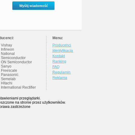
ducenci:
Menu:
Vishay
Producenci
Infineon
Identyfikacja
National
Kontakt
Semiconductor
Ranking
ON Semiconductor
Sanyo
FAQ
Freescale
Regulamin
Panasonic
Reklama
Semelab
Hitachi
International Rectifier
stawieniami przeglądarki.
eszczone na stronie przez użytkowników.
 prawa zastrzeżone