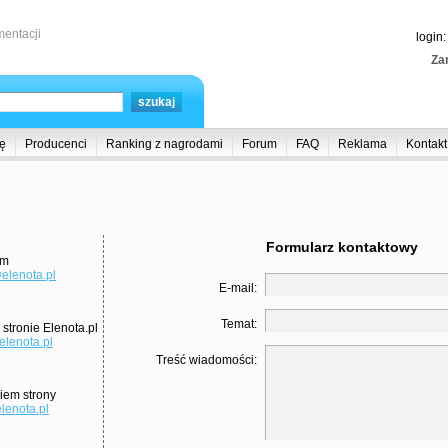
entacji
login
Zar
ę
Producenci
Ranking z nagrodami
Forum
FAQ
Reklama
Kontakt
Formularz kontaktowy
em
elenota.pl
E-mail:
Temat:
stronie Elenota.pl
lenota.pl
Treść wiadomości:
iem strony
lenota.pl