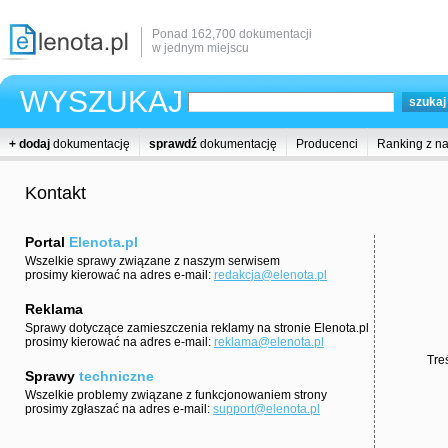
Ponad 162,700 dokumentacji
w jednym miejscu
WYSZUKAJ
+ dodaj
dokumentację
sprawdź
dokumentację
Producenci
Ranking z n
Kontakt
Portal
Elenota.pl
Wszelkie sprawy związane z naszym serwisem
prosimy kierować na adres e-mail:
redakcja@elenota.pl
Reklama
Sprawy dotyczące zamieszczenia reklamy na stronie Elenota.pl
prosimy kierować na adres e-mail:
reklama@elenota.pl
Tre
Sprawy
techniczne
Wszelkie problemy związane z funkcjonowaniem strony
prosimy zgłaszać na adres e-mail:
support@elenota.pl