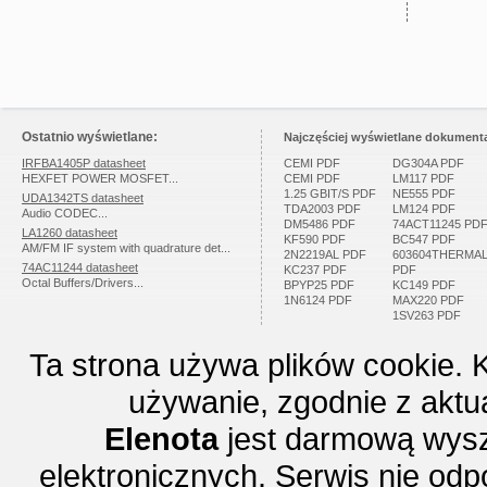
Ostatnio wyświetlane:
Najczęściej wyświetlane dokumenta
IRFBA1405P datasheet
CEMI PDF
DG304A PDF
HEXFET POWER MOSFET...
CEMI PDF
LM117 PDF
1.25 GBIT/S PDF
NE555 PDF
UDA1342TS datasheet
TDA2003 PDF
LM124 PDF
Audio CODEC...
DM5486 PDF
74ACT11245 PD
LA1260 datasheet
KF590 PDF
BC547 PDF
AM/FM IF system with quadrature det...
2N2219AL PDF
603604THERMA
74AC11244 datasheet
KC237 PDF
PDF
Octal Buffers/Drivers...
BPYP25 PDF
KC149 PDF
1N6124 PDF
MAX220 PDF
1SV263 PDF
Ta strona używa plików cookie. 
używanie, zgodnie z aktu
Elenota
jest darmową wysz
elektronicznych. Serwis nie odp