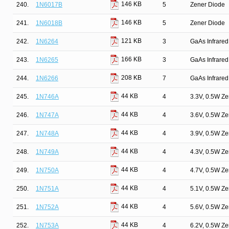
146 KB
240.
1N6017B
5
Zener Diode
146 KB
241.
1N6018B
5
Zener Diode
121 KB
242.
1N6264
3
GaAs Infrared
166 KB
243.
1N6265
3
GaAs Infrared
208 KB
244.
1N6266
7
GaAs Infrared
44 KB
245.
1N746A
4
3.3V, 0.5W Z
44 KB
246.
1N747A
4
3.6V, 0.5W Z
44 KB
247.
1N748A
4
3.9V, 0.5W Z
44 KB
248.
1N749A
4
4.3V, 0.5W Z
44 KB
249.
1N750A
4
4.7V, 0.5W Z
44 KB
250.
1N751A
4
5.1V, 0.5W Z
44 KB
251.
1N752A
4
5.6V, 0.5W Z
44 KB
252.
1N753A
4
6.2V, 0.5W Z