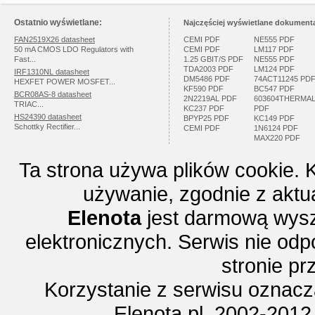
Ostatnio wyświetlane:
Najczęściej wyświetlane dokumenta
FAN2519X26 datasheet
CEMI PDF
NE555 PDF
50 mA CMOS LDO Regulators with
CEMI PDF
LM117 PDF
Fast...
1.25 GBIT/S PDF
NE555 PDF
TDA2003 PDF
LM124 PDF
IRF1310NL datasheet
DM5486 PDF
74ACT11245 PD
HEXFET POWER MOSFET...
KF590 PDF
BC547 PDF
BCR08AS-8 datasheet
2N2219AL PDF
603604THERMA
TRIAC...
KC237 PDF
PDF
HS24390 datasheet
BPYP25 PDF
KC149 PDF
Schottky Rectifier...
CEMI PDF
1N6124 PDF
MAX220 PDF
Ta strona używa plików cookie. 
używanie, zgodnie z aktu
Elenota
jest darmową wysz
elektronicznych. Serwis nie odp
stronie p
Korzystanie z serwisu oznac
Elenota.pl 2002-2012