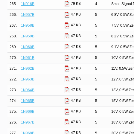
79 KB
265.
1N916B
4
Small Signal 
47 KB
266.
1N957B
5
6.8V, 0.5W Z
47 KB
267.
1N958B
5
7.5V, 0.5W Z
47 KB
268.
1N959B
5
8.2V, 0.5W Z
47 KB
269.
1N960B
5
9.1V, 0.5W Z
47 KB
270.
1N961B
5
10V, 0.5W Ze
47 KB
271.
1N962B
5
11V, 0.5W Ze
47 KB
272.
1N963B
5
12V, 0.5W Ze
47 KB
273.
1N964B
5
13V, 0.5W Ze
47 KB
274.
1N965B
5
15V, 0.5W Ze
47 KB
275.
1N966B
5
16V, 0.5W Ze
47 KB
276.
1N967B
5
18V, 0.5W Ze
47 KB
277.
1N968B
5
20V, 0.5W Ze