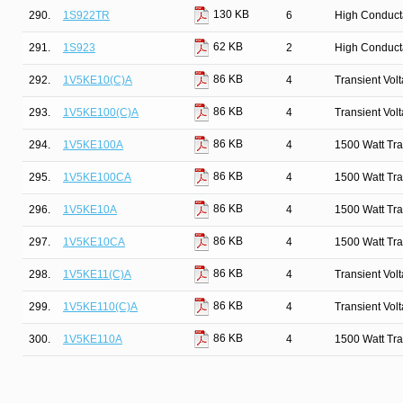
130 KB
290.
1S922TR
6
High Conduct
62 KB
291.
1S923
2
High Conduct
86 KB
292.
1V5KE10(C)A
4
Transient Vol
86 KB
293.
1V5KE100(C)A
4
Transient Vol
86 KB
294.
1V5KE100A
4
1500 Watt Tra
86 KB
295.
1V5KE100CA
4
1500 Watt Tra
86 KB
296.
1V5KE10A
4
1500 Watt Tra
86 KB
297.
1V5KE10CA
4
1500 Watt Tra
86 KB
298.
1V5KE11(C)A
4
Transient Vol
86 KB
299.
1V5KE110(C)A
4
Transient Vol
86 KB
300.
1V5KE110A
4
1500 Watt Tra