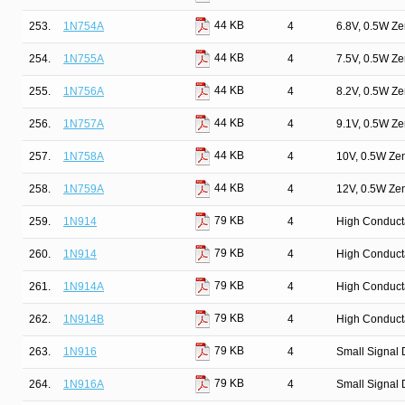
44 KB
253.
1N754A
4
6.8V, 0.5W Z
44 KB
254.
1N755A
4
7.5V, 0.5W Z
44 KB
255.
1N756A
4
8.2V, 0.5W Z
44 KB
256.
1N757A
4
9.1V, 0.5W Z
44 KB
257.
1N758A
4
10V, 0.5W Ze
44 KB
258.
1N759A
4
12V, 0.5W Ze
79 KB
259.
1N914
4
High Conduct
79 KB
260.
1N914
4
High Conduct
79 KB
261.
1N914A
4
High Conduct
79 KB
262.
1N914B
4
High Conduct
79 KB
263.
1N916
4
Small Signal 
79 KB
264.
1N916A
4
Small Signal 