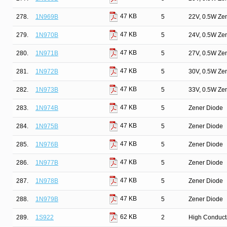
47 KB
278.
1N969B
5
22V, 0.5W Ze
47 KB
279.
1N970B
5
24V, 0.5W Ze
47 KB
280.
1N971B
5
27V, 0.5W Ze
47 KB
281.
1N972B
5
30V, 0.5W Ze
47 KB
282.
1N973B
5
33V, 0.5W Ze
47 KB
283.
1N974B
5
Zener Diode
47 KB
284.
1N975B
5
Zener Diode
47 KB
285.
1N976B
5
Zener Diode
47 KB
286.
1N977B
5
Zener Diode
47 KB
287.
1N978B
5
Zener Diode
47 KB
288.
1N979B
5
Zener Diode
62 KB
289.
1S922
2
High Conduct