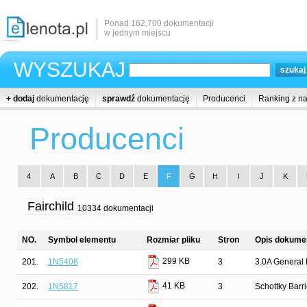
Ponad 162,700 dokumentacji
w jednym miejscu
WYSZUKAJ
+ dodaj
dokumentację
sprawdź
dokumentację
Producenci
Ranking z n
Producenci
4
A
B
C
D
E
F
G
H
I
J
K
Fairchild
10334 dokumentacji
NO.
Symbol elementu
Rozmiar pliku
Stron
Opis dokumen
299 KB
201.
1N5408
3
3.0A General 
41 KB
202.
1N5817
3
Schottky Barri