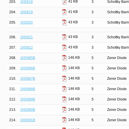
41 KB
203.
1N5818
3
Schottky Barri
41 KB
204.
1N5819
3
Schottky Barri
43 KB
205.
1N5820
3
Schottky Barri
43 KB
206.
1N5821
3
Schottky Barri
43 KB
207.
1N5822
3
Schottky Barri
146 KB
208.
1N5985B
5
Zener Diode
146 KB
209.
1N5986B
5
Zener Diode
146 KB
210.
1N5987B
5
Zener Diode
146 KB
211.
1N5988B
5
Zener Diode
146 KB
212.
1N5989B
5
Zener Diode
146 KB
213.
1N5990B
5
Zener Diode
146 KB
214.
1N5991B
5
Zener Diode