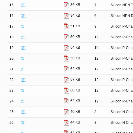
36 KB
15.
(S)
7
Silicon NPN T
34 KB
16.
(S)
6
Silicon NPN D
51 KB
17.
(S)
9
Silicon P-Ch
50 KB
18.
(S)
11
Silicon P-Ch
54 KB
19.
(S)
11
Silicon P-Ch
56 KB
20.
(S)
12
Silicon P-Ch
62 KB
21.
(S)
12
Silicon P-Ch
57 KB
22.
(S)
12
Silicon P-Ch
60 KB
23.
(S)
12
Silicon P-Ch
62 KB
24.
(S)
12
Silicon P-Ch
40 KB
25.
(S)
8
Silicon N Ch
44 KB
26.
(S)
8
Silicon N Ch