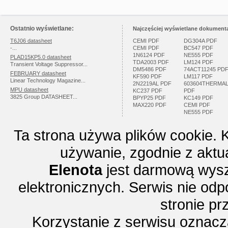
Ostatnio wyświetlane:
Najczęściej wyświetlane dokumenta
T6J06 datasheet
CEMI PDF
DG304A PDF
-...
CEMI PDF
BC547 PDF
1N6124 PDF
NE555 PDF
PLAD15KP5.0 datasheet
TDA2003 PDF
LM124 PDF
Transient Voltage Suppressor...
DM5486 PDF
74ACT11245 PD
FEBRUARY datasheet
KF590 PDF
LM117 PDF
Linear Technology Magazine...
2N2219AL PDF
603604THERMA
MPU datasheet
KC237 PDF
PDF
3825 Group DATASHEET...
BPYP25 PDF
KC149 PDF
MAX220 PDF
CEMI PDF
NE555 PDF
Ta strona używa plików cookie. 
używanie, zgodnie z aktu
Elenota
jest darmową wysz
elektronicznych. Serwis nie odp
stronie p
Korzystanie z serwisu oznac