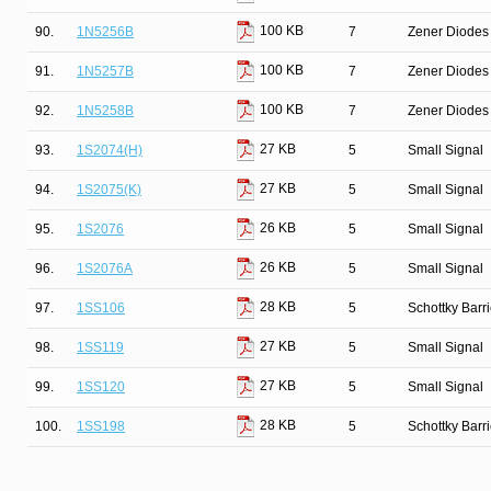
100 KB
90.
1N5256B
7
Zener Diodes 
100 KB
91.
1N5257B
7
Zener Diodes 
100 KB
92.
1N5258B
7
Zener Diodes 
27 KB
93.
1S2074(H)
5
Small Signal
27 KB
94.
1S2075(K)
5
Small Signal
26 KB
95.
1S2076
5
Small Signal
26 KB
96.
1S2076A
5
Small Signal
28 KB
97.
1SS106
5
Schottky Barr
27 KB
98.
1SS119
5
Small Signal
27 KB
99.
1SS120
5
Small Signal
28 KB
100.
1SS198
5
Schottky Barr