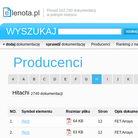
Ponad 162,700 dokumentacji
w jednym miejscu
WYSZUKAJ
+ dodaj
dokumentację
sprawdź
dokumentację
Producenci
Ranking z n
Producenci
4
A
B
C
D
E
F
G
H
I
J
K
Hitachi
2740 dokumentacji
NO.
Symbol elementu
Rozmiar pliku
Stron
Opis dokumen
64 KB
1.
(Nch
12
FET Arrays
63 KB
2.
(Nch
12
FET Arrays