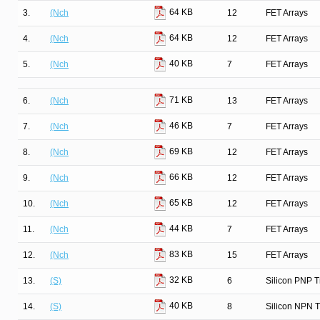
64 KB
3.
(Nch
12
FET Arrays
64 KB
4.
(Nch
12
FET Arrays
40 KB
5.
(Nch
7
FET Arrays
71 KB
6.
(Nch
13
FET Arrays
46 KB
7.
(Nch
7
FET Arrays
69 KB
8.
(Nch
12
FET Arrays
66 KB
9.
(Nch
12
FET Arrays
65 KB
10.
(Nch
12
FET Arrays
44 KB
11.
(Nch
7
FET Arrays
83 KB
12.
(Nch
15
FET Arrays
32 KB
13.
(S)
6
Silicon PNP T
40 KB
14.
(S)
8
Silicon NPN T