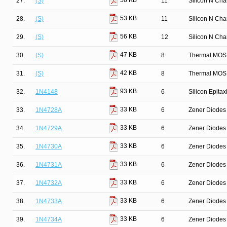
58 KB
27.
(S)
11
Silicon N Ch
53 KB
28.
(S)
11
Silicon N Ch
56 KB
29.
(S)
12
Silicon N Ch
47 KB
30.
(S)
8
Thermal MOS
42 KB
31.
(S)
8
Thermal MOS
93 KB
32.
1N4148
6
Silicon Epita
33 KB
33.
1N4728A
6
Zener Diodes 
33 KB
34.
1N4729A
6
Zener Diodes 
33 KB
35.
1N4730A
6
Zener Diodes 
33 KB
36.
1N4731A
6
Zener Diodes 
33 KB
37.
1N4732A
6
Zener Diodes 
33 KB
38.
1N4733A
6
Zener Diodes 
33 KB
39.
1N4734A
6
Zener Diodes 