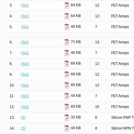
64 KB
3.
(Nch
12
FET Arrays
64 KB
4.
(Nch
12
FET Arrays
40 KB
5.
(Nch
7
FET Arrays
71 KB
6.
(Nch
13
FET Arrays
46 KB
7.
(Nch
7
FET Arrays
69 KB
8.
(Nch
12
FET Arrays
66 KB
9.
(Nch
12
FET Arrays
65 KB
10.
(Nch
12
FET Arrays
44 KB
11.
(Nch
7
FET Arrays
83 KB
12.
(Nch
15
FET Arrays
32 KB
13.
(S)
6
Silicon PNP T
40 KB
14.
(S)
8
Silicon NPN T