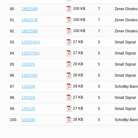
100 KB
90.
1N5256B
7
Zener Diodes 
100 KB
91.
1N5257B
7
Zener Diodes 
100 KB
92.
1N5258B
7
Zener Diodes 
27 KB
93.
1S2074(H)
5
Small Signal
27 KB
94.
1S2075(K)
5
Small Signal
26 KB
95.
1S2076
5
Small Signal
26 KB
96.
1S2076A
5
Small Signal
28 KB
97.
1SS106
5
Schottky Barr
27 KB
98.
1SS119
5
Small Signal
27 KB
99.
1SS120
5
Small Signal
28 KB
100.
1SS198
5
Schottky Barr