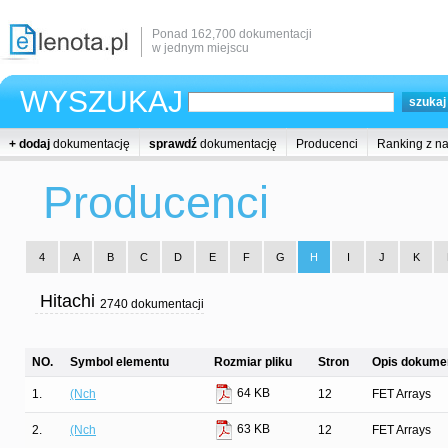
Ponad 162,700 dokumentacji
w jednym miejscu
WYSZUKAJ
+ dodaj
dokumentację
sprawdź
dokumentację
Producenci
Ranking z n
Producenci
4
A
B
C
D
E
F
G
H
I
J
K
Hitachi
2740 dokumentacji
NO.
Symbol elementu
Rozmiar pliku
Stron
Opis dokumen
64 KB
1.
(Nch
12
FET Arrays
63 KB
2.
(Nch
12
FET Arrays