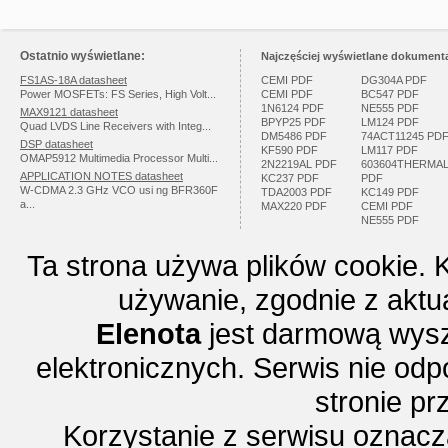
Ostatnio wyświetlane:
Najczęściej wyświetlane dokumenta
FS1AS-18A datasheet
CEMI PDF
DG304A PDF
Power MOSFETs: FS Series, High Volt...
CEMI PDF
BC547 PDF
1N6124 PDF
NE555 PDF
MAX9121 datasheet
BPYP25 PDF
LM124 PDF
Quad LVDS Line Receivers with Integ...
DM5486 PDF
74ACT11245 PD
DSP datasheet
KF590 PDF
LM117 PDF
OMAP5912 Multimedia Processor Multi...
2N2219AL PDF
603604THERMA
APPLICATION NOTES datasheet
KC237 PDF
PDF
W-CDMA 2.3 GHz VCO usi ng BFR360F
TDA2003 PDF
KC149 PDF
a...
MAX220 PDF
CEMI PDF
NE555 PDF
Ta strona używa plików cookie. 
używanie, zgodnie z aktu
Elenota
jest darmową wysz
elektronicznych. Serwis nie odp
stronie p
Korzystanie z serwisu oznac