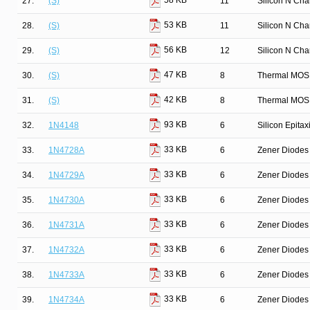
58 KB
27.
(S)
11
Silicon N Ch
53 KB
28.
(S)
11
Silicon N Ch
56 KB
29.
(S)
12
Silicon N Ch
47 KB
30.
(S)
8
Thermal MOS
42 KB
31.
(S)
8
Thermal MOS
93 KB
32.
1N4148
6
Silicon Epita
33 KB
33.
1N4728A
6
Zener Diodes 
33 KB
34.
1N4729A
6
Zener Diodes 
33 KB
35.
1N4730A
6
Zener Diodes 
33 KB
36.
1N4731A
6
Zener Diodes 
33 KB
37.
1N4732A
6
Zener Diodes 
33 KB
38.
1N4733A
6
Zener Diodes 
33 KB
39.
1N4734A
6
Zener Diodes 