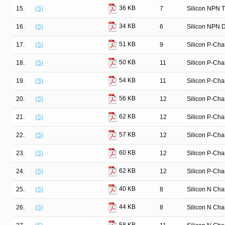
36 KB
15.
(S)
7
Silicon NPN T
34 KB
16.
(S)
6
Silicon NPN D
51 KB
17.
(S)
9
Silicon P-Ch
50 KB
18.
(S)
11
Silicon P-Ch
54 KB
19.
(S)
11
Silicon P-Ch
56 KB
20.
(S)
12
Silicon P-Ch
62 KB
21.
(S)
12
Silicon P-Ch
57 KB
22.
(S)
12
Silicon P-Ch
60 KB
23.
(S)
12
Silicon P-Ch
62 KB
24.
(S)
12
Silicon P-Ch
40 KB
25.
(S)
8
Silicon N Ch
44 KB
26.
(S)
8
Silicon N Ch