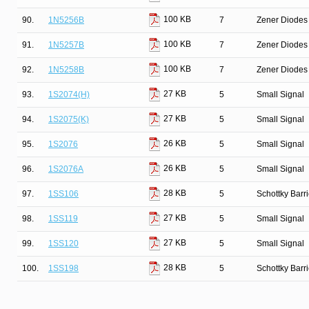
100 KB
90.
1N5256B
7
Zener Diodes 
100 KB
91.
1N5257B
7
Zener Diodes 
100 KB
92.
1N5258B
7
Zener Diodes 
27 KB
93.
1S2074(H)
5
Small Signal
27 KB
94.
1S2075(K)
5
Small Signal
26 KB
95.
1S2076
5
Small Signal
26 KB
96.
1S2076A
5
Small Signal
28 KB
97.
1SS106
5
Schottky Barr
27 KB
98.
1SS119
5
Small Signal
27 KB
99.
1SS120
5
Small Signal
28 KB
100.
1SS198
5
Schottky Barr