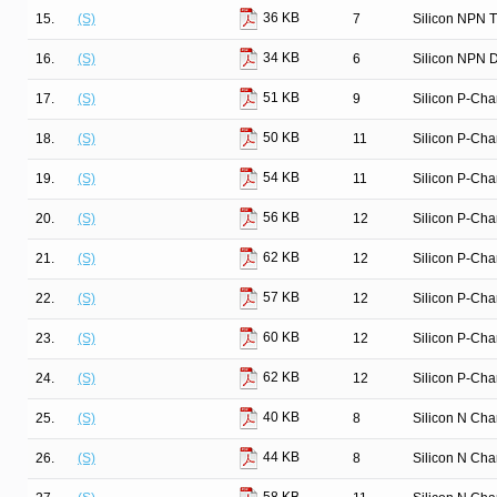
36 KB
15.
(S)
7
Silicon NPN T
34 KB
16.
(S)
6
Silicon NPN D
51 KB
17.
(S)
9
Silicon P-Ch
50 KB
18.
(S)
11
Silicon P-Ch
54 KB
19.
(S)
11
Silicon P-Ch
56 KB
20.
(S)
12
Silicon P-Ch
62 KB
21.
(S)
12
Silicon P-Ch
57 KB
22.
(S)
12
Silicon P-Ch
60 KB
23.
(S)
12
Silicon P-Ch
62 KB
24.
(S)
12
Silicon P-Ch
40 KB
25.
(S)
8
Silicon N Ch
44 KB
26.
(S)
8
Silicon N Ch