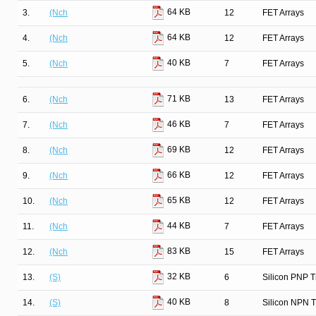
64 KB
3.
(Nch
12
FET Arrays
64 KB
4.
(Nch
12
FET Arrays
40 KB
5.
(Nch
7
FET Arrays
71 KB
6.
(Nch
13
FET Arrays
46 KB
7.
(Nch
7
FET Arrays
69 KB
8.
(Nch
12
FET Arrays
66 KB
9.
(Nch
12
FET Arrays
65 KB
10.
(Nch
12
FET Arrays
44 KB
11.
(Nch
7
FET Arrays
83 KB
12.
(Nch
15
FET Arrays
32 KB
13.
(S)
6
Silicon PNP T
40 KB
14.
(S)
8
Silicon NPN T