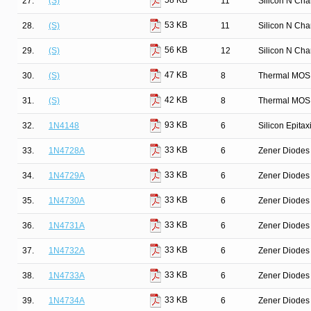
58 KB
27.
(S)
11
Silicon N Ch
53 KB
28.
(S)
11
Silicon N Ch
56 KB
29.
(S)
12
Silicon N Ch
47 KB
30.
(S)
8
Thermal MOS
42 KB
31.
(S)
8
Thermal MOS
93 KB
32.
1N4148
6
Silicon Epita
33 KB
33.
1N4728A
6
Zener Diodes 
33 KB
34.
1N4729A
6
Zener Diodes 
33 KB
35.
1N4730A
6
Zener Diodes 
33 KB
36.
1N4731A
6
Zener Diodes 
33 KB
37.
1N4732A
6
Zener Diodes 
33 KB
38.
1N4733A
6
Zener Diodes 
33 KB
39.
1N4734A
6
Zener Diodes 