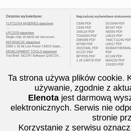
Ostatnio wyświetlane:
Najczęściej wyświetlane dokumenta
TLP721(D4,M)SERIES datasheet
CEMI PDF
DG304A PDF
-...
CEMI PDF
BC547 PDF
1N6124 PDF
NE555 PDF
LPC2378 datasheet
TDA2003 PDF
LM124 PDF
Single-chip 16-bit/32-bit microcont...
DM5486 PDF
74ACT11245 PD
K6T4016C3C datasheet
KF590 PDF
LM117 PDF
256K x 16 bit Low Power CMOS Static...
2N2219AL PDF
603604THERMA
DEVELOPMENT TOOLS datasheet
KC237 PDF
PDF
Tool Brief: SICOFI Software QSICOS ...
BPYP25 PDF
KC149 PDF
1.25 GBIT/S PDF
MAX220 PDF
1SV263 PDF
Ta strona używa plików cookie. 
używanie, zgodnie z aktu
Elenota
jest darmową wysz
elektronicznych. Serwis nie odp
stronie p
Korzystanie z serwisu oznac