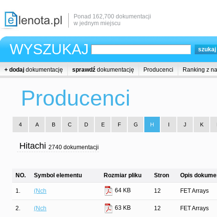
Ponad 162,700 dokumentacji
w jednym miejscu
WYSZUKAJ
+ dodaj
dokumentację
sprawdź
dokumentację
Producenci
Ranking z n
Producenci
4
A
B
C
D
E
F
G
H
I
J
K
Hitachi
2740 dokumentacji
NO.
Symbol elementu
Rozmiar pliku
Stron
Opis dokumen
64 KB
1.
(Nch
12
FET Arrays
63 KB
2.
(Nch
12
FET Arrays