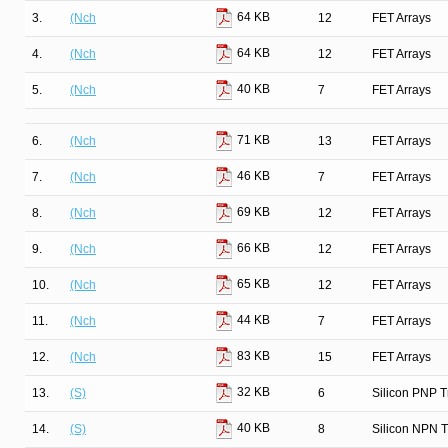
64 KB
3.
(Nch
12
FET Arrays
64 KB
4.
(Nch
12
FET Arrays
40 KB
5.
(Nch
7
FET Arrays
71 KB
6.
(Nch
13
FET Arrays
46 KB
7.
(Nch
7
FET Arrays
69 KB
8.
(Nch
12
FET Arrays
66 KB
9.
(Nch
12
FET Arrays
65 KB
10.
(Nch
12
FET Arrays
44 KB
11.
(Nch
7
FET Arrays
83 KB
12.
(Nch
15
FET Arrays
32 KB
13.
(S)
6
Silicon PNP T
40 KB
14.
(S)
8
Silicon NPN T