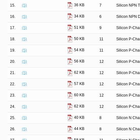
36 KB
15.
(S)
7
Silicon NPN T
34 KB
16.
(S)
6
Silicon NPN D
51 KB
17.
(S)
9
Silicon P-Ch
50 KB
18.
(S)
11
Silicon P-Ch
54 KB
19.
(S)
11
Silicon P-Ch
56 KB
20.
(S)
12
Silicon P-Ch
62 KB
21.
(S)
12
Silicon P-Ch
57 KB
22.
(S)
12
Silicon P-Ch
60 KB
23.
(S)
12
Silicon P-Ch
62 KB
24.
(S)
12
Silicon P-Ch
40 KB
25.
(S)
8
Silicon N Ch
44 KB
26.
(S)
8
Silicon N Ch