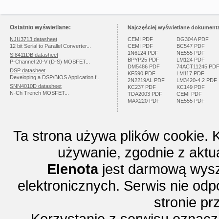
Ostatnio wyświetlane:
Najczęściej wyświetlane dokumenta
NJU3713 datasheet
CEMI PDF
DG304A PDF
12 bit Serial to Parallel Converter...
CEMI PDF
BC547 PDF
1N6124 PDF
NE555 PDF
SI8411DB datasheet
BPYP25 PDF
LM124 PDF
P-Channel 20-V (D-S) MOSFET...
DM5486 PDF
74ACT11245 PD
DSP datasheet
KF590 PDF
LM117 PDF
Developing a DSP/BIOS Application f...
2N2219AL PDF
LM3420-4.2 PDF
SNN4010D datasheet
KC237 PDF
KC149 PDF
N-Ch Trench MOSFET...
TDA2003 PDF
CEMI PDF
MAX220 PDF
NE555 PDF
Ta strona używa plików cookie. 
używanie, zgodnie z aktu
Elenota
jest darmową wysz
elektronicznych. Serwis nie odp
stronie p
Korzystanie z serwisu oznac