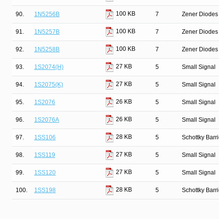
100 KB
90.
1N5256B
7
Zener Diodes 
100 KB
91.
1N5257B
7
Zener Diodes 
100 KB
92.
1N5258B
7
Zener Diodes 
27 KB
93.
1S2074(H)
5
Small Signal
27 KB
94.
1S2075(K)
5
Small Signal
26 KB
95.
1S2076
5
Small Signal
26 KB
96.
1S2076A
5
Small Signal
28 KB
97.
1SS106
5
Schottky Barr
27 KB
98.
1SS119
5
Small Signal
27 KB
99.
1SS120
5
Small Signal
28 KB
100.
1SS198
5
Schottky Barr