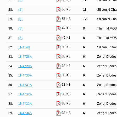
58 KB
27.
(S)
11
Silicon N Ch
53 KB
28.
(S)
11
Silicon N Ch
56 KB
29.
(S)
12
Silicon N Ch
47 KB
30.
(S)
8
Thermal MOS
42 KB
31.
(S)
8
Thermal MOS
93 KB
32.
1N4148
6
Silicon Epita
33 KB
33.
1N4728A
6
Zener Diodes 
33 KB
34.
1N4729A
6
Zener Diodes 
33 KB
35.
1N4730A
6
Zener Diodes 
33 KB
36.
1N4731A
6
Zener Diodes 
33 KB
37.
1N4732A
6
Zener Diodes 
33 KB
38.
1N4733A
6
Zener Diodes 
33 KB
39.
1N4734A
6
Zener Diodes 