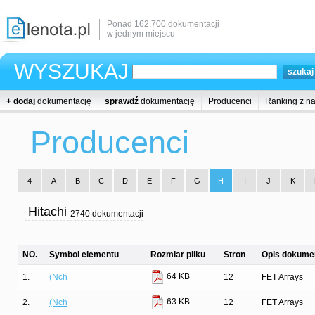
Ponad 162,700 dokumentacji
w jednym miejscu
WYSZUKAJ
+ dodaj
dokumentację
sprawdź
dokumentację
Producenci
Ranking z n
Producenci
4
A
B
C
D
E
F
G
H
I
J
K
Hitachi
2740 dokumentacji
NO.
Symbol elementu
Rozmiar pliku
Stron
Opis dokumen
64 KB
1.
(Nch
12
FET Arrays
63 KB
2.
(Nch
12
FET Arrays