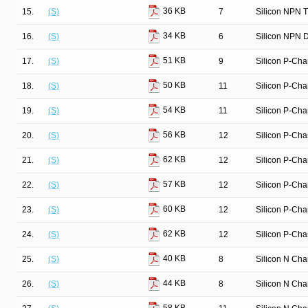
36 KB
15.
(S)
7
Silicon NPN T
34 KB
16.
(S)
6
Silicon NPN D
51 KB
17.
(S)
9
Silicon P-Ch
50 KB
18.
(S)
11
Silicon P-Ch
54 KB
19.
(S)
11
Silicon P-Ch
56 KB
20.
(S)
12
Silicon P-Ch
62 KB
21.
(S)
12
Silicon P-Ch
57 KB
22.
(S)
12
Silicon P-Ch
60 KB
23.
(S)
12
Silicon P-Ch
62 KB
24.
(S)
12
Silicon P-Ch
40 KB
25.
(S)
8
Silicon N Ch
44 KB
26.
(S)
8
Silicon N Ch