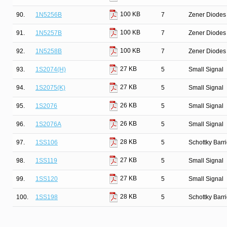
100 KB
90.
1N5256B
7
Zener Diodes 
100 KB
91.
1N5257B
7
Zener Diodes 
100 KB
92.
1N5258B
7
Zener Diodes 
27 KB
93.
1S2074(H)
5
Small Signal
27 KB
94.
1S2075(K)
5
Small Signal
26 KB
95.
1S2076
5
Small Signal
26 KB
96.
1S2076A
5
Small Signal
28 KB
97.
1SS106
5
Schottky Barr
27 KB
98.
1SS119
5
Small Signal
27 KB
99.
1SS120
5
Small Signal
28 KB
100.
1SS198
5
Schottky Barr