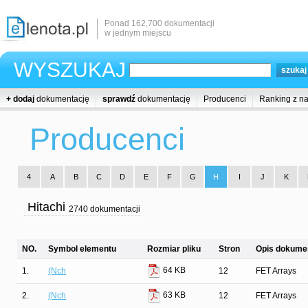
Ponad 162,700 dokumentacji
w jednym miejscu
WYSZUKAJ
+ dodaj
dokumentację
sprawdź
dokumentację
Producenci
Ranking z n
Producenci
4
A
B
C
D
E
F
G
H
I
J
K
Hitachi
2740 dokumentacji
NO.
Symbol elementu
Rozmiar pliku
Stron
Opis dokumen
64 KB
1.
(Nch
12
FET Arrays
63 KB
2.
(Nch
12
FET Arrays