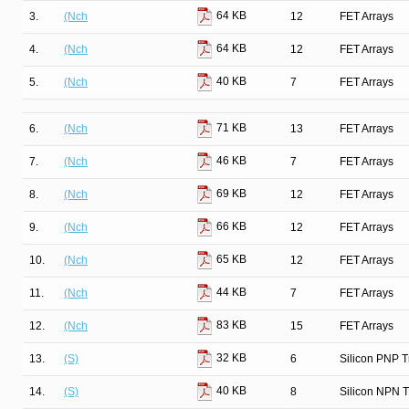
64 KB
3.
(Nch
12
FET Arrays
64 KB
4.
(Nch
12
FET Arrays
40 KB
5.
(Nch
7
FET Arrays
71 KB
6.
(Nch
13
FET Arrays
46 KB
7.
(Nch
7
FET Arrays
69 KB
8.
(Nch
12
FET Arrays
66 KB
9.
(Nch
12
FET Arrays
65 KB
10.
(Nch
12
FET Arrays
44 KB
11.
(Nch
7
FET Arrays
83 KB
12.
(Nch
15
FET Arrays
32 KB
13.
(S)
6
Silicon PNP T
40 KB
14.
(S)
8
Silicon NPN T