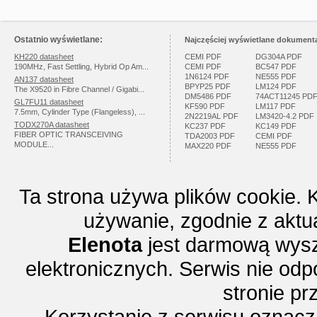
Ostatnio wyświetlane:
Najczęściej wyświetlane dokumenta
KH220 datasheet
CEMI PDF
DG304A PDF
190MHz, Fast Settling, Hybrid Op Am...
CEMI PDF
BC547 PDF
1N6124 PDF
NE555 PDF
AN137 datasheet
BPYP25 PDF
LM124 PDF
The X9520 in Fibre Channel / Gigabi...
DM5486 PDF
74ACT11245 PD
GL7FU11 datasheet
KF590 PDF
LM117 PDF
7.5mm, Cylinder Type (Flangeless), ...
2N2219AL PDF
LM3420-4.2 PDF
TODX270A datasheet
KC237 PDF
KC149 PDF
FIBER OPTIC TRANSCEIVING
TDA2003 PDF
CEMI PDF
MODULE...
MAX220 PDF
NE555 PDF
Ta strona używa plików cookie. 
używanie, zgodnie z aktu
Elenota
jest darmową wysz
elektronicznych. Serwis nie odp
stronie p
Korzystanie z serwisu oznac