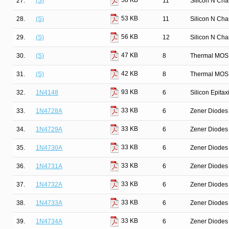
58 KB
27.
(S)
11
Silicon N Ch
53 KB
28.
(S)
11
Silicon N Ch
56 KB
29.
(S)
12
Silicon N Ch
47 KB
30.
(S)
8
Thermal MOS
42 KB
31.
(S)
8
Thermal MOS
93 KB
32.
1N4148
6
Silicon Epita
33 KB
33.
1N4728A
6
Zener Diodes 
33 KB
34.
1N4729A
6
Zener Diodes 
33 KB
35.
1N4730A
6
Zener Diodes 
33 KB
36.
1N4731A
6
Zener Diodes 
33 KB
37.
1N4732A
6
Zener Diodes 
33 KB
38.
1N4733A
6
Zener Diodes 
33 KB
39.
1N4734A
6
Zener Diodes 