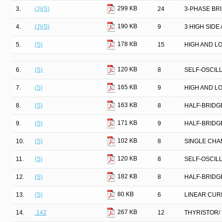
299 KB
3.
(J)(S)
24
3-PHASE BR
190 KB
4.
(J)(S)
9
3 HIGH SIDE
178 KB
5.
(S)
15
HIGH AND L
120 KB
6.
(S)
8
SELF-OSCIL
165 KB
7.
(S)
9
HIGH AND L
163 KB
8.
(S)
8
HALF-BRIDG
171 KB
9.
(S)
9
HALF-BRIDG
102 KB
10.
(S)
8
SINGLE CHA
120 KB
11.
(S)
8
SELF-OSCIL
182 KB
12.
(S)
8
HALF-BRIDG
80 KB
13.
(S)
6
LINEAR CUR
267 KB
14.
.142
12
THYRISTOR/