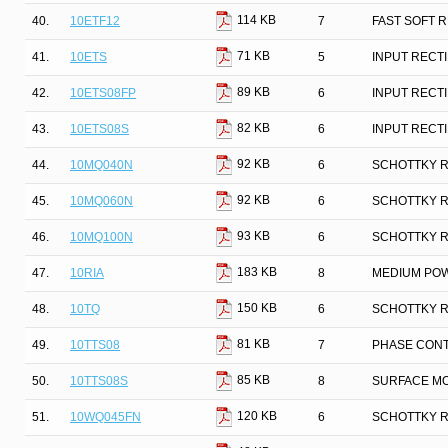
114 KB
40.
10ETF12
7
FAST SOFT 
71 KB
41.
10ETS
5
INPUT RECTI
89 KB
42.
10ETS08FP
6
INPUT RECTI
82 KB
43.
10ETS08S
6
INPUT RECTI
92 KB
44.
10MQ040N
6
SCHOTTKY R
92 KB
45.
10MQ060N
6
SCHOTTKY R
93 KB
46.
10MQ100N
6
SCHOTTKY R
183 KB
47.
10RIA
8
MEDIUM PO
150 KB
48.
10TQ
6
SCHOTTKY R
81 KB
49.
10TTS08
7
PHASE CON
85 KB
50.
10TTS08S
8
SURFACE M
120 KB
51.
10WQ045FN
6
SCHOTTKY R