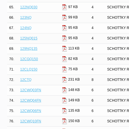
97 KB
65.
122NQ030
4
SCHOTTKY R
99 KB
66.
123NQ
4
SCHOTTKY R
95 KB
67.
124NQ
4
SCHOTTKY R
95 KB
68.
125NQ015
4
SCHOTTKY R
113 KB
69.
129NQ135
4
SCHOTTKY R
82 KB
70.
12CGQ150
4
SCHOTTKY R
75 KB
71.
12CLQ150
4
SCHOTTKY R
231 KB
72.
12CTQ
8
SCHOTTKY R
148 KB
73.
12CWQ03FN
6
SCHOTTKY R
149 KB
74.
12CWQ04FN
6
SCHOTTKY R
135 KB
75.
12CWQ06FN
6
SCHOTTKY R
150 KB
76.
12CWQ10FN
6
SCHOTTKY R