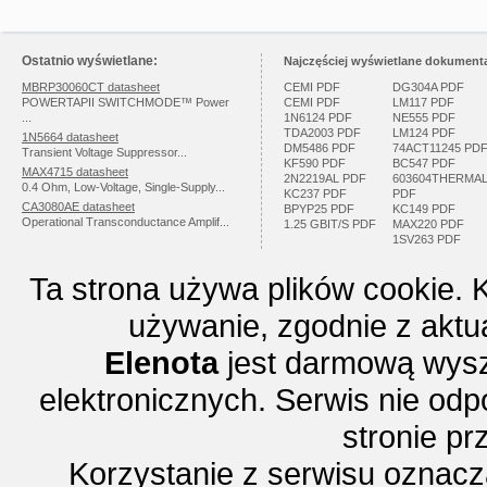
Ostatnio wyświetlane:
Najczęściej wyświetlane dokumenta
MBRP30060CT datasheet
CEMI PDF
DG304A PDF
POWERTAPII SWITCHMODE™ Power
CEMI PDF
LM117 PDF
...
1N6124 PDF
NE555 PDF
TDA2003 PDF
LM124 PDF
1N5664 datasheet
DM5486 PDF
74ACT11245 PD
Transient Voltage Suppressor...
KF590 PDF
BC547 PDF
MAX4715 datasheet
2N2219AL PDF
603604THERMA
0.4 Ohm, Low-Voltage, Single-Supply...
KC237 PDF
PDF
CA3080AE datasheet
BPYP25 PDF
KC149 PDF
Operational Transconductance Amplif...
1.25 GBIT/S PDF
MAX220 PDF
1SV263 PDF
Ta strona używa plików cookie. 
używanie, zgodnie z aktu
Elenota
jest darmową wysz
elektronicznych. Serwis nie odp
stronie p
Korzystanie z serwisu oznac