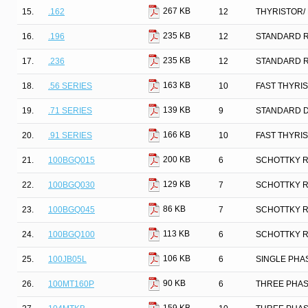
267 KB
15.
.162
12
THYRISTOR/
235 KB
16.
.196
12
STANDARD 
235 KB
17.
.236
12
STANDARD 
163 KB
18.
.56 SERIES
10
FAST THYRIS
139 KB
19.
.71 SERIES
9
STANDARD 
166 KB
20.
.91 SERIES
10
FAST THYRIS
200 KB
21.
100BGQ015
6
SCHOTTKY R
129 KB
22.
100BGQ030
7
SCHOTTKY R
86 KB
23.
100BGQ045
7
SCHOTTKY R
113 KB
24.
100BGQ100
6
SCHOTTKY R
106 KB
25.
100JB05L
6
SINGLE PHA
90 KB
26.
100MT160P
6
THREE PHAS