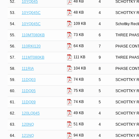
48 KB
52.
10YQ045
4
SCHOTTKY R
48 KB
53.
10YQ045C
4
SCHOTTKY R
109 KB
54.
10YQ045C
4
Schottky Recti
73 KB
55.
110MT080KB
6
THREE PHAS
64 KB
56.
110RKI120
7
PHASE CON
111 KB
57.
111MT080KB
9
THREE PHAS
104 KB
58.
111RIA
8
PHASE CON
74 KB
59.
11DQ03
5
SCHOTTKY R
75 KB
60.
11DQ05
5
SCHOTTKY R
74 KB
61.
11DQ09
5
SCHOTTKY R
49 KB
62.
120LQ045
4
SCHOTTKY R
51 KB
63.
120NQ
4
SCHOTTKY R
94 KB
64.
121NQ
4
SCHOTTKY R