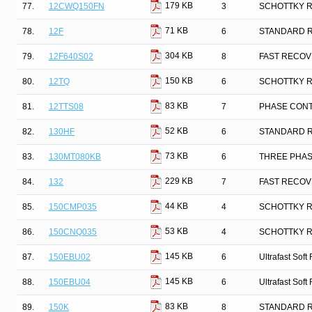
179 KB
77.
12CWQ150FN
3
SCHOTTKY R
71 KB
78.
12F
6
STANDARD 
304 KB
79.
12F640S02
8
FAST RECOV
150 KB
80.
12TQ
6
SCHOTTKY R
83 KB
81.
12TTS08
7
PHASE CON
52 KB
82.
130HF
6
STANDARD 
73 KB
83.
130MT080KB
6
THREE PHAS
229 KB
84.
132
7
FAST RECOV
44 KB
85.
150CMP035
4
SCHOTTKY R
53 KB
86.
150CNQ035
4
SCHOTTKY R
145 KB
87.
150EBU02
6
Ultrafast Sof
145 KB
88.
150EBU04
6
Ultrafast Sof
83 KB
89.
150K
8
STANDARD 