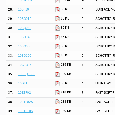
159 KB
27.
104MTKB
10
THREE PHAS
38 KB
28.
10BF10
4
SURFACE MO
86 KB
29.
10BQ015
6
SCHOTTKY R
89 KB
30.
10BQ030
6
SCHOTTKY R
85 KB
31.
10BQ040
6
SCHOTTKY R
85 KB
32.
10BQ060
6
SCHOTTKY R
85 KB
33.
10BQ100
6
SCHOTTKY R
135 KB
34.
10CTQ150
7
SCHOTTKY R
100 KB
35.
10CTQ150L
5
SCHOTTKY R
53 KB
36.
10DF1
4
ULTRAFAST 
218 KB
37.
10ETF02
7
FAST SOFT 
133 KB
38.
10ETF02S
8
FAST SOFT 
130 KB
39.
10ETF10S
8
FAST SOFT 