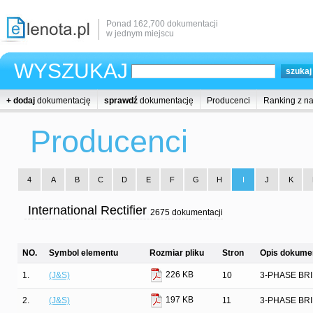
Ponad 162,700 dokumentacji
w jednym miejscu
WYSZUKAJ
+ dodaj
dokumentację
sprawdź
dokumentację
Producenci
Ranking z n
Producenci
4
A
B
C
D
E
F
G
H
I
J
K
International Rectifier
2675 dokumentacji
NO.
Symbol elementu
Rozmiar pliku
Stron
Opis dokumen
226 KB
1.
(J&S)
10
3-PHASE BR
197 KB
2.
(J&S)
11
3-PHASE BR