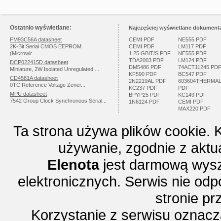
Ostatnio wyświetlane:
Najczęściej wyświetlane dokumenta
FM93C56A datasheet
CEMI PDF
NE555 PDF
2K-Bit Serial CMOS EEPROM
CEMI PDF
LM117 PDF
(Microwir...
1.25 GBIT/S PDF
NE555 PDF
TDA2003 PDF
LM124 PDF
DCP022415D datasheet
DM5486 PDF
74ACT11245 PD
Miniature, 2W Isolated Unregulated ...
KF590 PDF
BC547 PDF
CD4581A datasheet
2N2219AL PDF
603604THERMA
0TC Reference Voltage Zener...
KC237 PDF
PDF
MPU datasheet
BPYP25 PDF
KC149 PDF
7542 Group Clock Synchronous Serial...
1N6124 PDF
CEMI PDF
MAX220 PDF
Ta strona używa plików cookie. 
używanie, zgodnie z aktu
Elenota
jest darmową wysz
elektronicznych. Serwis nie odp
stronie p
Korzystanie z serwisu oznac