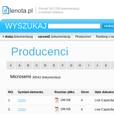
Ponad 162,700 dokumentacji
w jednym miejscu
WYSZUKAJ
+ dodaj
dokumentację
sprawdź
dokumentację
Producenci
Ranking z n
Producenci
4
A
B
C
D
E
F
G
H
I
J
K
Microsemi
38542 dokumentacji
NO.
Symbol elementu
Rozmiar pliku
Stron
Opis dokumen
196 KB
1.
(10%)
4
Low Capacit
196 KB
2.
(10%)
4
Low Capacit