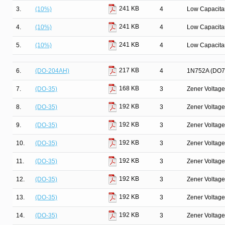
241 KB
3.
(10%)
4
Low Capacit
241 KB
4.
(10%)
4
Low Capacit
241 KB
5.
(10%)
4
Low Capacit
217 KB
6.
(DO-204AH)
4
1N752A (DO7
168 KB
7.
(DO-35)
3
Zener Voltage
192 KB
8.
(DO-35)
3
Zener Voltage
192 KB
9.
(DO-35)
3
Zener Voltage
192 KB
10.
(DO-35)
3
Zener Voltage
192 KB
11.
(DO-35)
3
Zener Voltage
192 KB
12.
(DO-35)
3
Zener Voltage
192 KB
13.
(DO-35)
3
Zener Voltage
192 KB
14.
(DO-35)
3
Zener Voltage