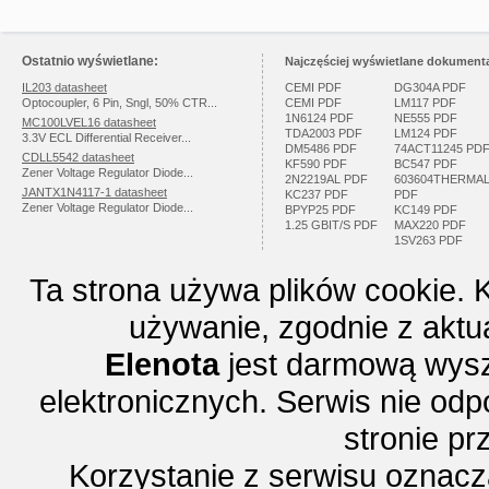
Ostatnio wyświetlane:
Najczęściej wyświetlane dokumenta
IL203 datasheet
CEMI PDF
DG304A PDF
Optocoupler, 6 Pin, Sngl, 50% CTR...
CEMI PDF
LM117 PDF
1N6124 PDF
NE555 PDF
MC100LVEL16 datasheet
TDA2003 PDF
LM124 PDF
3.3V ECL Differential Receiver...
DM5486 PDF
74ACT11245 PD
CDLL5542 datasheet
KF590 PDF
BC547 PDF
Zener Voltage Regulator Diode...
2N2219AL PDF
603604THERMA
JANTX1N4117-1 datasheet
KC237 PDF
PDF
Zener Voltage Regulator Diode...
BPYP25 PDF
KC149 PDF
1.25 GBIT/S PDF
MAX220 PDF
1SV263 PDF
Ta strona używa plików cookie. 
używanie, zgodnie z aktu
Elenota
jest darmową wysz
elektronicznych. Serwis nie odp
stronie p
Korzystanie z serwisu oznac