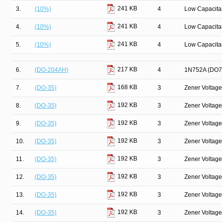
241 KB
3.
(10%)
4
Low Capacit
241 KB
4.
(10%)
4
Low Capacit
241 KB
5.
(10%)
4
Low Capacit
217 KB
6.
(DO-204AH)
4
1N752A (DO7
168 KB
7.
(DO-35)
3
Zener Voltage
192 KB
8.
(DO-35)
3
Zener Voltage
192 KB
9.
(DO-35)
3
Zener Voltage
192 KB
10.
(DO-35)
3
Zener Voltage
192 KB
11.
(DO-35)
3
Zener Voltage
192 KB
12.
(DO-35)
3
Zener Voltage
192 KB
13.
(DO-35)
3
Zener Voltage
192 KB
14.
(DO-35)
3
Zener Voltage