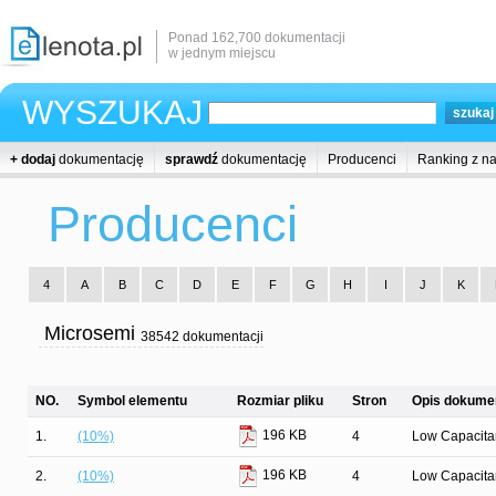
Ponad 162,700 dokumentacji
w jednym miejscu
WYSZUKAJ
+ dodaj
dokumentację
sprawdź
dokumentację
Producenci
Ranking z n
Producenci
4
A
B
C
D
E
F
G
H
I
J
K
Microsemi
38542 dokumentacji
NO.
Symbol elementu
Rozmiar pliku
Stron
Opis dokumen
196 KB
1.
(10%)
4
Low Capacit
196 KB
2.
(10%)
4
Low Capacit