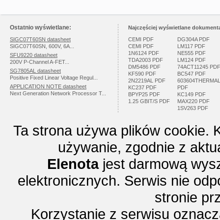
Ostatnio wyświetlane:
Najczęściej wyświetlane dokumenta
SIGC07T60SN datasheet
CEMI PDF
DG304A PDF
SIGC07T60SN, 600V, 6A...
CEMI PDF
LM117 PDF
1N6124 PDF
NE555 PDF
SFU9220 datasheet
TDA2003 PDF
LM124 PDF
200V P-Channel A-FET...
DM5486 PDF
74ACT11245 PD
SG7805AL datasheet
KF590 PDF
BC547 PDF
Positive Fixed Linear Voltage Regul...
2N2219AL PDF
603604THERMA
APPLICATION NOTE datasheet
KC237 PDF
PDF
Next Generation Network Processor T...
BPYP25 PDF
KC149 PDF
1.25 GBIT/S PDF
MAX220 PDF
1SV263 PDF
Ta strona używa plików cookie. 
używanie, zgodnie z aktu
Elenota
jest darmową wysz
elektronicznych. Serwis nie odp
stronie p
Korzystanie z serwisu oznac