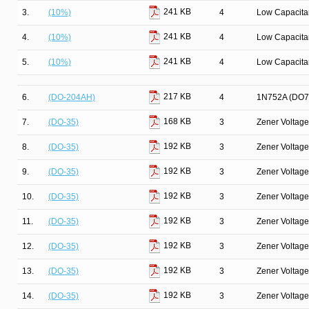
241 KB
3.
(10%)
4
Low Capacit
241 KB
4.
(10%)
4
Low Capacit
241 KB
5.
(10%)
4
Low Capacit
217 KB
6.
(DO-204AH)
4
1N752A (DO7
168 KB
7.
(DO-35)
3
Zener Voltage
192 KB
8.
(DO-35)
3
Zener Voltage
192 KB
9.
(DO-35)
3
Zener Voltage
192 KB
10.
(DO-35)
3
Zener Voltage
192 KB
11.
(DO-35)
3
Zener Voltage
192 KB
12.
(DO-35)
3
Zener Voltage
192 KB
13.
(DO-35)
3
Zener Voltage
192 KB
14.
(DO-35)
3
Zener Voltage