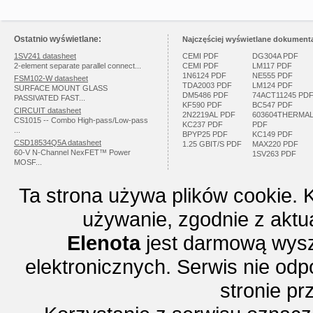
Ostatnio wyświetlane:
Najczęściej wyświetlane dokumenta
1SV241 datasheet
CEMI PDF
DG304A PDF
2-element separate parallel connect...
CEMI PDF
LM117 PDF
1N6124 PDF
NE555 PDF
FSM102-W datasheet
TDA2003 PDF
LM124 PDF
SURFACE MOUNT GLASS
DM5486 PDF
74ACT11245 PD
PASSIVATED FAST...
KF590 PDF
BC547 PDF
CIRCUIT datasheet
2N2219AL PDF
603604THERMA
CS1015 -- Combo High-pass/Low-pass
KC237 PDF
PDF
...
BPYP25 PDF
KC149 PDF
CSD18534Q5A datasheet
1.25 GBIT/S PDF
MAX220 PDF
60-V N-Channel NexFET™ Power
1SV263 PDF
MOSF...
Ta strona używa plików cookie. 
używanie, zgodnie z aktu
Elenota
jest darmową wysz
elektronicznych. Serwis nie odp
stronie p