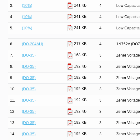
241 KB
3.
(10%)
4
Low Capacit
241 KB
4.
(10%)
4
Low Capacit
241 KB
5.
(10%)
4
Low Capacit
217 KB
6.
(DO-204AH)
4
1N752A (DO7
168 KB
7.
(DO-35)
3
Zener Voltage
192 KB
8.
(DO-35)
3
Zener Voltage
192 KB
9.
(DO-35)
3
Zener Voltage
192 KB
10.
(DO-35)
3
Zener Voltage
192 KB
11.
(DO-35)
3
Zener Voltage
192 KB
12.
(DO-35)
3
Zener Voltage
192 KB
13.
(DO-35)
3
Zener Voltage
192 KB
14.
(DO-35)
3
Zener Voltage