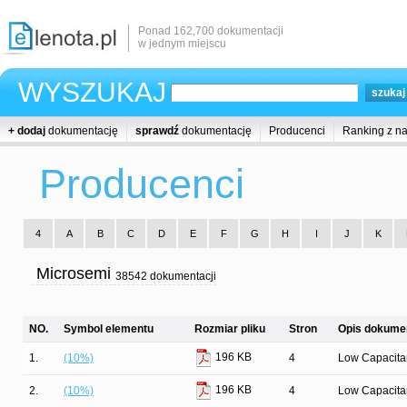
Ponad 162,700 dokumentacji
w jednym miejscu
WYSZUKAJ
+ dodaj
dokumentację
sprawdź
dokumentację
Producenci
Ranking z n
Producenci
4
A
B
C
D
E
F
G
H
I
J
K
Microsemi
38542 dokumentacji
NO.
Symbol elementu
Rozmiar pliku
Stron
Opis dokumen
196 KB
1.
(10%)
4
Low Capacit
196 KB
2.
(10%)
4
Low Capacit