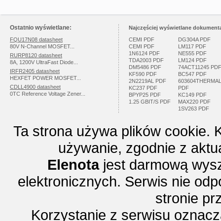
Ostatnio wyświetlane:
Najczęściej wyświetlane dokumenta
FQU17N08 datasheet
CEMI PDF
DG304A PDF
80V N-Channel MOSFET...
CEMI PDF
LM117 PDF
1N6124 PDF
NE555 PDF
RURP8120 datasheet
TDA2003 PDF
LM124 PDF
8A, 1200V UltraFast Diode...
DM5486 PDF
74ACT11245 PD
IRFR2405 datasheet
KF590 PDF
BC547 PDF
HEXFET POWER MOSFET...
2N2219AL PDF
603604THERMA
CDLL4900 datasheet
KC237 PDF
PDF
0TC Reference Voltage Zener...
BPYP25 PDF
KC149 PDF
1.25 GBIT/S PDF
MAX220 PDF
1SV263 PDF
Ta strona używa plików cookie. 
używanie, zgodnie z aktu
Elenota
jest darmową wysz
elektronicznych. Serwis nie odp
stronie p
Korzystanie z serwisu oznac