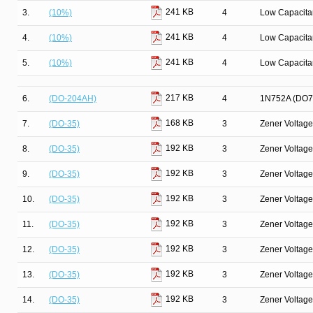
241 KB
3.
(10%)
4
Low Capacit
241 KB
4.
(10%)
4
Low Capacit
241 KB
5.
(10%)
4
Low Capacit
217 KB
6.
(DO-204AH)
4
1N752A (DO7
168 KB
7.
(DO-35)
3
Zener Voltage
192 KB
8.
(DO-35)
3
Zener Voltage
192 KB
9.
(DO-35)
3
Zener Voltage
192 KB
10.
(DO-35)
3
Zener Voltage
192 KB
11.
(DO-35)
3
Zener Voltage
192 KB
12.
(DO-35)
3
Zener Voltage
192 KB
13.
(DO-35)
3
Zener Voltage
192 KB
14.
(DO-35)
3
Zener Voltage