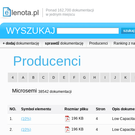
Ponad 162,700 dokumentacji
w jednym miejscu
WYSZUKAJ
+ dodaj
dokumentację
sprawdź
dokumentację
Producenci
Ranking z n
Producenci
4
A
B
C
D
E
F
G
H
I
J
K
Microsemi
38542 dokumentacji
NO.
Symbol elementu
Rozmiar pliku
Stron
Opis dokumen
196 KB
1.
(10%)
4
Low Capacit
196 KB
2.
(10%)
4
Low Capacit