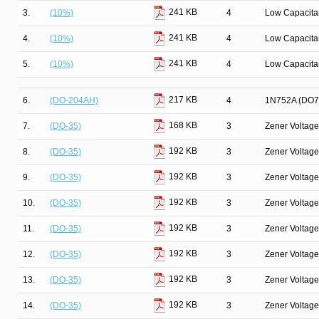
241 KB
3.
(10%)
4
Low Capacit
241 KB
4.
(10%)
4
Low Capacit
241 KB
5.
(10%)
4
Low Capacit
217 KB
6.
(DO-204AH)
4
1N752A (DO7
168 KB
7.
(DO-35)
3
Zener Voltage
192 KB
8.
(DO-35)
3
Zener Voltage
192 KB
9.
(DO-35)
3
Zener Voltage
192 KB
10.
(DO-35)
3
Zener Voltage
192 KB
11.
(DO-35)
3
Zener Voltage
192 KB
12.
(DO-35)
3
Zener Voltage
192 KB
13.
(DO-35)
3
Zener Voltage
192 KB
14.
(DO-35)
3
Zener Voltage