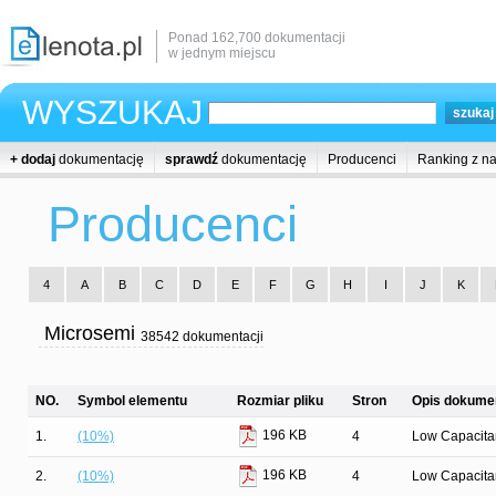
Ponad 162,700 dokumentacji
w jednym miejscu
WYSZUKAJ
+ dodaj
dokumentację
sprawdź
dokumentację
Producenci
Ranking z n
Producenci
4
A
B
C
D
E
F
G
H
I
J
K
Microsemi
38542 dokumentacji
NO.
Symbol elementu
Rozmiar pliku
Stron
Opis dokumen
196 KB
1.
(10%)
4
Low Capacit
196 KB
2.
(10%)
4
Low Capacit