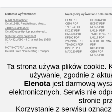
Ostatnio wyświetlane:
Najczęściej wyświetlane dokumenta
AD7839 datasheet
CEMI PDF
DG304A PDF
Octal 13-Bit, Parallel Input, Volta...
CEMI PDF
BC547 PDF
1N6124 PDF
NE555 PDF
74HC564 datasheet
KC237 PDF
LM124 PDF
Octal D-type flip-flop; positive-ed...
DM5486 PDF
74ACT11245 PD
SCAN92LV090 datasheet
KF590 PDF
LM117 PDF
SCAN92LV090 - 9 Channel Bus LVDS
2N2219AL PDF
603604THERMA
Tr...
TDA2003 PDF
PDF
MC74HCT373A datasheet
BPYP25 PDF
KC149 PDF
Octal 3-State NonInverting Transpar...
MAX220 PDF
CEMI PDF
NE555 PDF
Ta strona używa plików cookie. 
używanie, zgodnie z aktu
Elenota
jest darmową wysz
elektronicznych. Serwis nie odp
stronie p
Korzystanie z serwisu oznac