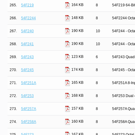
164 KB
265.
54F219
8
54F219 64-Bi
148 KB
266.
54F2244
8
54F2244 Octal
190 KB
267.
54F240
10
54F244 - Octa
190 KB
268.
54F241
10
54F244 - Octa
123 KB
269.
54F243
6
54F243 Quad 
174 KB
270.
54F245
8
54F245 - Octa
165 KB
271.
54F251A
8
54F251A 8-Inp
168 KB
272.
54F253
8
54F253 Dual 4
157 KB
273.
54F257A
8
54F257A Quad
160 KB
274.
54F258A
8
54F258A Quad
167 KB
275.
54F273
8
54F273 Octal 