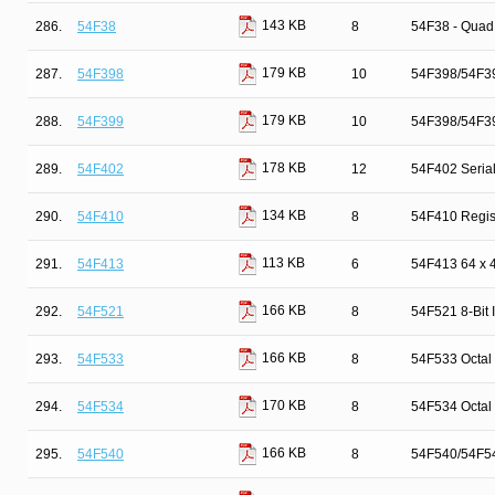
143 KB
286.
54F38
8
54F38 - Quad 
179 KB
287.
54F398
10
54F398/54F39
179 KB
288.
54F399
10
54F398/54F39
178 KB
289.
54F402
12
54F402 Seria
134 KB
290.
54F410
8
54F410 Regis
113 KB
291.
54F413
6
54F413 64 x 4 
166 KB
292.
54F521
8
54F521 8-Bit 
166 KB
293.
54F533
8
54F533 Octal
170 KB
294.
54F534
8
54F534 Octal 
166 KB
295.
54F540
8
54F540/54F541