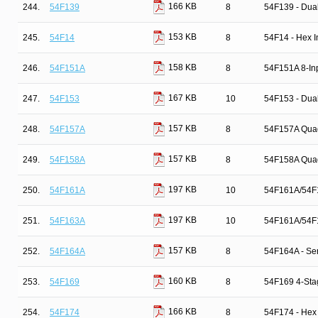
166 KB
244.
54F139
8
54F139 - Dual
153 KB
245.
54F14
8
54F14 - Hex I
158 KB
246.
54F151A
8
54F151A 8-Inp
167 KB
247.
54F153
10
54F153 - Dual
157 KB
248.
54F157A
8
54F157A Quad 
157 KB
249.
54F158A
8
54F158A Quad 
197 KB
250.
54F161A
10
54F161A/54F1
197 KB
251.
54F163A
10
54F161A/54F1
157 KB
252.
54F164A
8
54F164A - Seri
160 KB
253.
54F169
8
54F169 4-Sta
166 KB
254.
54F174
8
54F174 - Hex 