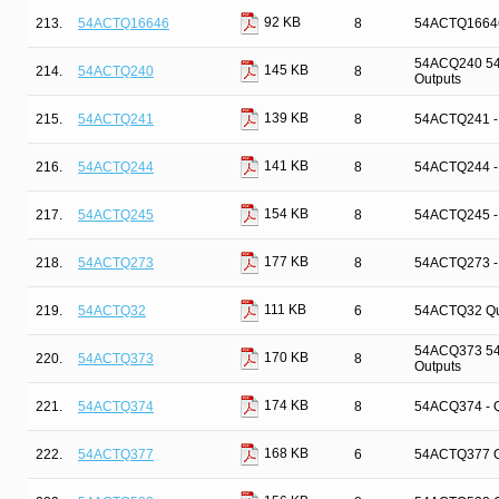
92 KB
213.
54ACTQ16646
8
54ACTQ16646 
54ACQ240 54A
145 KB
214.
54ACTQ240
8
Outputs
139 KB
215.
54ACTQ241
8
54ACTQ241 - Q
141 KB
216.
54ACTQ244
8
54ACTQ244 - Q
154 KB
217.
54ACTQ245
8
54ACTQ245 - Q
177 KB
218.
54ACTQ273
8
54ACTQ273 - Q
111 KB
219.
54ACTQ32
6
54ACTQ32 Qui
54ACQ373 54A
170 KB
220.
54ACTQ373
8
Outputs
174 KB
221.
54ACTQ374
8
54ACQ374 - Qu
168 KB
222.
54ACTQ377
6
54ACTQ377 Oct