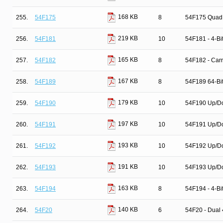
168 KB
255.
54F175
8
54F175 Quad 
219 KB
256.
54F181
10
54F181 - 4-Bit
165 KB
257.
54F182
8
54F182 - Car
167 KB
258.
54F189
8
54F189 64-Bi
179 KB
259.
54F190
10
54F190 Up/Do
197 KB
260.
54F191
10
54F191 Up/Do
193 KB
261.
54F192
10
54F192 Up/Do
191 KB
262.
54F193
10
54F193 Up/Do
163 KB
263.
54F194
8
54F194 - 4-Bit
140 KB
264.
54F20
6
54F20 - Dual