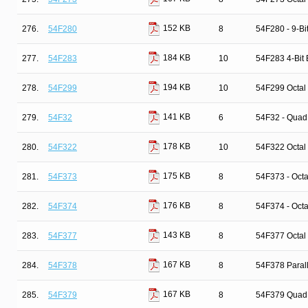
152 KB
276.
54F280
8
54F280 - 9-Bi
184 KB
277.
54F283
10
54F283 4-Bit 
194 KB
278.
54F299
10
54F299 Octal 
141 KB
279.
54F32
6
54F32 - Quad
178 KB
280.
54F322
10
54F322 Octal 
175 KB
281.
54F373
8
54F373 - Octa
176 KB
282.
54F374
8
54F374 - Octa
143 KB
283.
54F377
8
54F377 Octal 
167 KB
284.
54F378
8
54F378 Parall
167 KB
285.
54F379
8
54F379 Quad P