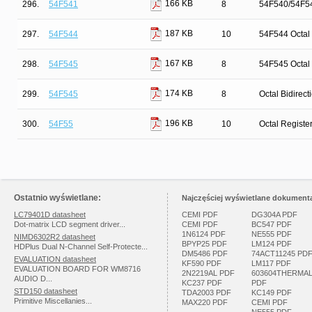
166 KB
296.
54F541
8
54F540/54F541
187 KB
297.
54F544
10
54F544 Octal 
167 KB
298.
54F545
8
54F545 Octal 
174 KB
299.
54F545
8
Octal Bidirec
196 KB
300.
54F55
10
Octal Registe
Ostatnio wyświetlane:
Najczęściej wyświetlane dokumenta
LC79401D datasheet
CEMI PDF
DG304A PDF
Dot-matrix LCD segment driver...
CEMI PDF
BC547 PDF
1N6124 PDF
NE555 PDF
NIMD6302R2 datasheet
BPYP25 PDF
LM124 PDF
HDPlus Dual N-Channel Self-Protecte...
DM5486 PDF
74ACT11245 PD
EVALUATION datasheet
KF590 PDF
LM117 PDF
EVALUATION BOARD FOR WM8716
2N2219AL PDF
603604THERMA
AUDIO D...
KC237 PDF
PDF
STD150 datasheet
TDA2003 PDF
KC149 PDF
Primitive Miscellanies...
MAX220 PDF
CEMI PDF