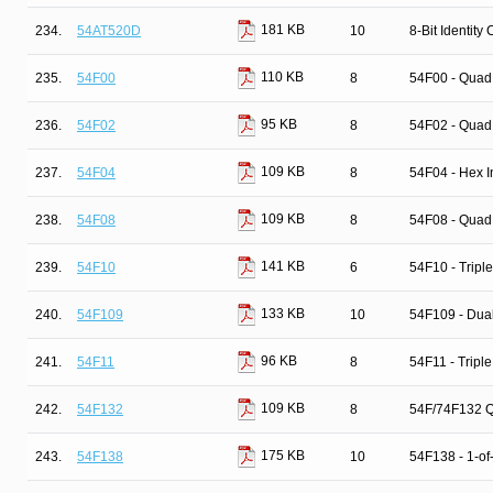
181 KB
234.
54AT520D
10
8-Bit Identity
110 KB
235.
54F00
8
54F00 - Quad
95 KB
236.
54F02
8
54F02 - Quad
109 KB
237.
54F04
8
54F04 - Hex I
109 KB
238.
54F08
8
54F08 - Quad
141 KB
239.
54F10
6
54F10 - Tripl
133 KB
240.
54F109
10
54F109 - Dual
96 KB
241.
54F11
8
54F11 - Tripl
109 KB
242.
54F132
8
54F/74F132 Q
175 KB
243.
54F138
10
54F138 - 1-of