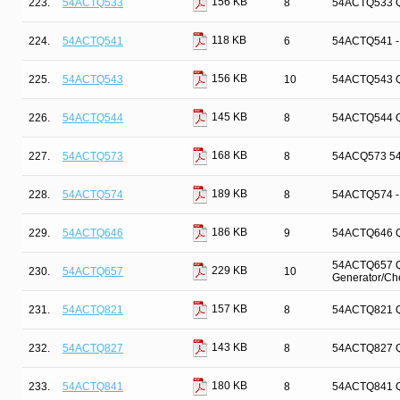
156 KB
223.
54ACTQ533
8
54ACTQ533 Qui
118 KB
224.
54ACTQ541
6
54ACTQ541 - Q
156 KB
225.
54ACTQ543
10
54ACTQ543 Qui
145 KB
226.
54ACTQ544
8
54ACTQ544 Qui
168 KB
227.
54ACTQ573
8
54ACQ573 54A
189 KB
228.
54ACTQ574
8
54ACTQ574 - Q
186 KB
229.
54ACTQ646
9
54ACTQ646 Qui
54ACTQ657 Qui
229 KB
230.
54ACTQ657
10
Generator/Ch
157 KB
231.
54ACTQ821
8
54ACTQ821 Qui
143 KB
232.
54ACTQ827
8
54ACTQ827 Qui
180 KB
233.
54ACTQ841
8
54ACTQ841 Qui