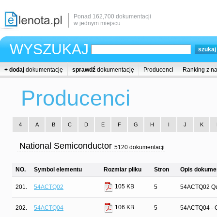
Ponad 162,700 dokumentacji
w jednym miejscu
WYSZUKAJ
+ dodaj
dokumentację
sprawdź
dokumentację
Producenci
Ranking z n
Producenci
4
A
B
C
D
E
F
G
H
I
J
K
National Semiconductor
5120 dokumentacji
NO.
Symbol elementu
Rozmiar pliku
Stron
Opis dokumen
105 KB
201.
54ACTQ02
5
54ACTQ02 Qu
106 KB
202.
54ACTQ04
5
54ACTQ04 - Qu