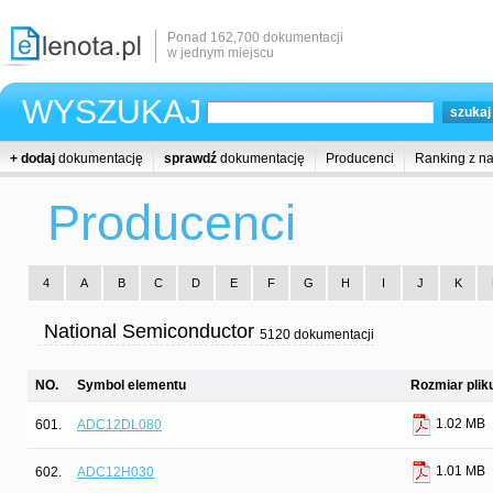
Ponad 162,700 dokumentacji
w jednym miejscu
WYSZUKAJ
+ dodaj
dokumentację
sprawdź
dokumentację
Producenci
Ranking z n
Producenci
4
A
B
C
D
E
F
G
H
I
J
K
National Semiconductor
5120 dokumentacji
NO.
Symbol elementu
Rozmiar plik
1.02 MB
601.
ADC12DL080
1.01 MB
602.
ADC12H030