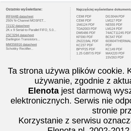
Ostatnio wyświetlane:
Najczęściej wyświetlane dokumenta
IRF644B datasheet
CEMI PDF
DG304A PDF
250V N-Channel MOSFET...
CEMI PDF
LM117 PDF
1N6124 PDF
NE555 PDF
72132 datasheet
TDA2003 PDF
LM124 PDF
2K x 9 Serial-to-Parallel FIFO, 5.0...
DM5486 PDF
74ACT11245 PD
2SC3294 datasheet
KF590 PDF
BC547 PDF
Darlington Transistors...
2N2219AL PDF
603604THERMA
MM3S6916 datasheet
KC237 PDF
PDF
Schottky Rectifier...
BPYP25 PDF
KC149 PDF
1.25 GBIT/S PDF
MAX220 PDF
1SV263 PDF
Ta strona używa plików cookie. 
używanie, zgodnie z aktu
Elenota
jest darmową wysz
elektronicznych. Serwis nie odp
stronie p
Korzystanie z serwisu oznac
Elenota.pl 2002-2012