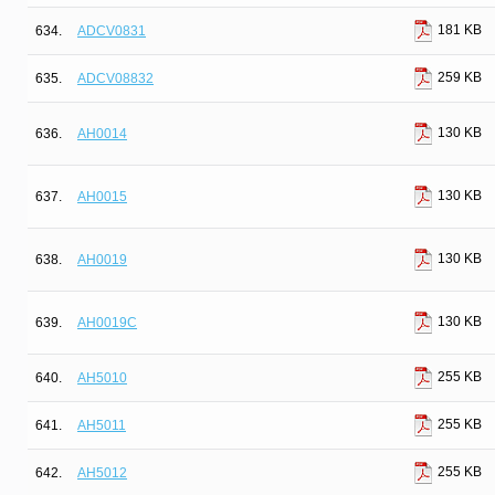
181 KB
634.
ADCV0831
259 KB
635.
ADCV08832
130 KB
636.
AH0014
130 KB
637.
AH0015
130 KB
638.
AH0019
130 KB
639.
AH0019C
255 KB
640.
AH5010
255 KB
641.
AH5011
255 KB
642.
AH5012